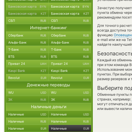
Банковская карта
Банковская карта
BYN
BYN
Зачастую получает
пункта обмена чере
Банковская карта
Банковская карта
KZT
KZT
рекомендуем посети
СБП
СБП
RUB
RUB
Для точного расчет
Интернет-банкинг
всегда доступна т
функцию
Оповещен
Сбербанк
Сбербанк
RUB
RUB
e-mail или же на T
Альфа-Банк
Альфа-Банк
RUB
RUB
найдете наилучший 
Т-Банк
Т-Банк
RUB
RUB
Безопасност
ВТБ
ВТБ
RUB
RUB
Каждый из обменны
Приват 24
Приват 24
UAH
UAH
при этом команда 
Использование мон
Kaspi Bank
Kaspi Bank
KZT
KZT
пунктах. При выбор
Revolut
Revolut
EUR
EUR
размер резервов и 
Денежные переводы
Выберите по
WU
WU
USD
USD
Обменные пункты по
странах, например:
ЗК
ЗК
RUB
RUB
могут отличаться д
Наличные деньги
или вывести наличн
Наличные
Наличные
USD
USD
Наличные
Наличные
RUB
RUB
Наличные
Наличные
EUR
EUR