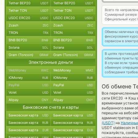
Tether BEP20
Tether BEP20
USDT
USDT
Всего по направлен
Tether TON
Tether TON
USDT
USDT
Суммарный резерв
USDC ERC20
USDC ERC20
USDC
USDC
Официальный курс
Zcash
Zcash
ZEC
ZEC
Обмены наличных с
TRON
TRON
TRX
TRX
фиксирования курс
BNB BEP20
BNB BEP20
BNB
BNB
сервисом в электр
Solana
Solana
SOL
SOL
В целях противоде
Gram (Toncoin)
Gram (Toncoin)
GRAM
GRAM
обменные пункты п
Электронные деньги
В случае если тра
обменную операци
WebMoney
WebMoney
WMZ
WMZ
соблюдения требов
ЮMoney
ЮMoney
RUB
RUB
PayPal
PayPal
USD
USD
Об обмене T
Volet
Volet
USD
USD
Все перечисленные 
→
сети ERC20
Кэш в
Alipay
Alipay
CNY
CNY
временами установл
Банковские счета и карты
выбранного вами об
перешли на вебсайт
Банковская карта
Банковская карта
USD
USD
администратору сай
Банковская карта
Банковская карта
(USDT)
на
Наличны
RUB
RUB
USDT stablecoin in
Банковская карта
Банковская карта
EUR
EUR
пожалуйста, сообщ
Банковская карта
Банковская карта
установим причины 
UAH
UAH