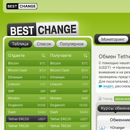
Мониторинг
Таблица
Список
Популярное
Обмен Teth
С помощью нашего
Bitcoin
Bitcoin
BTC
BTC
→
(USDT)
Наличны
Bitcoin Cash
Bitcoin Cash
BCH
BCH
внимание и на ре
проверены предс
Ethereum
Ethereum
ETH
ETH
Для посетителей,
Litecoin
Litecoin
LTC
LTC
видео
, расска
XRP
XRP
XRP
XRP
Monero
Monero
XMR
XMR
Город:
Шэньчжэ
Dogecoin
Dogecoin
DOGE
DOGE
Курсы обмена
Dash
Dash
DASH
DASH
Tether ERC20
Tether ERC20
USDT
USDT
Обменни
Tether TRC20
Tether TRC20
USDT
USDT
YChanger