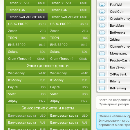
Tether BEP20
Tether BEP20
USDT
USDT
FastWM
Tether TON
Tether TON
USDT
USDT
CoolCoin
Tether AVALANCHE
Tether AVALANCHE
USDT
USDT
CrystalMone
USDC ERC20
USDC ERC20
USDC
USDC
BaksMan
Zcash
Zcash
ZEC
ZEC
Вобменка
TRON
TRON
TRX
TRX
2rbina
BNB BEP20
BNB BEP20
BNB
BNB
ObmenMone
Solana
Solana
SOL
SOL
Монеткинс
Gram (Toncoin)
Gram (Toncoin)
GRAM
GRAM
ProstovCash
Электронные деньги
EasySwap
WebMoney
WebMoney
WMZ
WMZ
24PayBank
ЮMoney
ЮMoney
RUB
RUB
Bitality
PayPal
PayPal
USD
USD
BitFlaming
Volet
Volet
USD
USD
Всего по направле
Alipay
Alipay
CNY
CNY
Суммарный резерв
Банковские счета и карты
Банковская карта
Банковская карта
USD
USD
Обмены наличных с
фиксирования курс
Банковская карта
Банковская карта
RUB
RUB
сервисом в электр
Банковская карта
Банковская карта
EUR
EUR