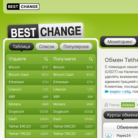
Мониторинг
Таблица
Список
Популярное
Обмен Teth
С помощью нашего
Bitcoin
Bitcoin
BTC
BTC
(USDT) на Наличн
Bitcoin Cash
Bitcoin Cash
BCH
BCH
уделять внимание
администрацией 
Ethereum
Ethereum
ETH
ETH
Клиентам, посеща
Litecoin
Litecoin
LTC
LTC
видео-гайд
, п
XRP
XRP
XRP
XRP
Monero
Monero
XMR
XMR
Город:
Аланья
Dogecoin
Dogecoin
DOGE
DOGE
Курсы обмена
Dash
Dash
DASH
DASH
Tether ERC20
Tether ERC20
USDT
USDT
Обменни
Tether TRC20
Tether TRC20
USDT
USDT
Payex24