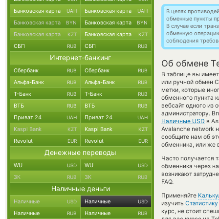
Банковская карта
Банковская карта
UAH
UAH
В целях противоде
обменные пункты п
Банковская карта
Банковская карта
BYN
BYN
В случае если тра
обменную операци
Банковская карта
Банковская карта
KZT
KZT
соблюдения требов
СБП
СБП
RUB
RUB
Интернет-банкинг
Об обмене T
Сбербанк
Сбербанк
RUB
RUB
В таблице вы имее
или ручной обмен С
Альфа-Банк
Альфа-Банк
RUB
RUB
метки, которые ино
Т-Банк
Т-Банк
RUB
RUB
обменного пункта к
вебсайт одного из 
ВТБ
ВТБ
RUB
RUB
администратору. Вп
Приват 24
Приват 24
UAH
UAH
Наличные USD
в Ал
Avalanche network 
Kaspi Bank
Kaspi Bank
KZT
KZT
сообщите нам об э
Revolut
Revolut
EUR
EUR
обменника, или же 
Денежные переводы
Часто получается 
WU
WU
USD
USD
обменника через на
возникают затрудне
ЗК
ЗК
RUB
RUB
FAQ.
Наличные деньги
Применяйте
Кальку
Наличные
Наличные
USD
USD
изучить
Статистику
курс, не стоит спе
Наличные
Наличные
RUB
RUB
для вас курсе на T