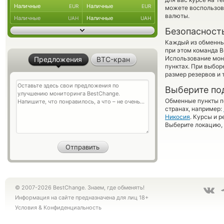
Наличные
Наличные
EUR
EUR
можете воспользо
валюты.
Наличные
Наличные
UAH
UAH
Безопасност
Каждый из обменны
при этом команда 
Использование мон
Предложения
BTC-кран
пунктах. При выбор
размер резервов и 
Выберите по
Обменные пункты по
странах, например:
Никосия
. Курсы и 
Выберите локацию, 
© 2007-2026 BestChange. Знаем, где обменять!
Информация на сайте предназначена для лиц 18+
Условия
&
Конфиденциальность