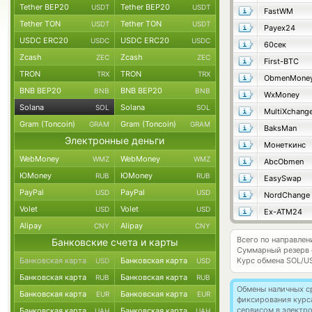
Tether BEP20
Tether BEP20
USDT
USDT
FastWM
Tether TON
Tether TON
USDT
USDT
Payex24
USDC ERC20
USDC ERC20
USDC
USDC
60сек
Zcash
Zcash
ZEC
ZEC
First-BTC
TRON
TRON
TRX
TRX
ObmenMone
BNB BEP20
BNB BEP20
BNB
BNB
WxMoney
Solana
Solana
SOL
SOL
MultiXchang
Gram (Toncoin)
Gram (Toncoin)
GRAM
GRAM
BaksMan
Электронные деньги
Монеткинс
WebMoney
WebMoney
WMZ
WMZ
AbcObmen
ЮMoney
ЮMoney
RUB
RUB
EasySwap
PayPal
PayPal
USD
USD
NordChange
Volet
Volet
USD
USD
Ex-ATM24
Alipay
Alipay
CNY
CNY
Всего по направлен
Банковские счета и карты
Суммарный резерв
Банковская карта
Банковская карта
Курс обмена
SOL/U
USD
USD
Банковская карта
Банковская карта
RUB
RUB
Обмены наличных с
Банковская карта
Банковская карта
EUR
EUR
фиксирования курс
сервисом в электр
Банковская карта
Банковская карта
UAH
UAH