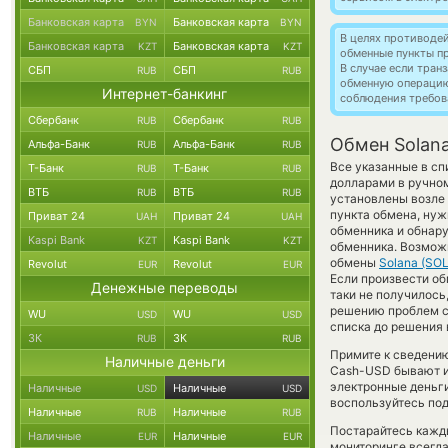
Банковская карта
Банковская карта
BYN
BYN
В целях противоде
Банковская карта
Банковская карта
KZT
KZT
обменные пункты п
В случае если тра
СБП
СБП
RUB
RUB
обменную операци
Интернет-банкинг
соблюдения требов
Сбербанк
Сбербанк
RUB
RUB
Обмен Solana
Альфа-Банк
Альфа-Банк
RUB
RUB
Все указанные в с
Т-Банк
Т-Банк
RUB
RUB
долларами в ручном
ВТБ
ВТБ
RUB
RUB
установлены возле 
пункта обмена, нуж
Приват 24
Приват 24
UAH
UAH
обменника и обнар
Kaspi Bank
Kaspi Bank
KZT
KZT
обменника. Возможн
обмены
Solana (SOL
Revolut
Revolut
EUR
EUR
Если произвести об
Денежные переводы
таки не получилось
решению проблем с
WU
WU
USD
USD
списка до решения 
ЗК
ЗК
RUB
RUB
Примите к сведению
Наличные деньги
Cash-USD бывают ин
электронные деньги
Наличные
Наличные
USD
USD
воспользуйтесь под
Наличные
Наличные
RUB
RUB
Постарайтесь кажд
Наличные
Наличные
EUR
EUR
мониторинге всегд