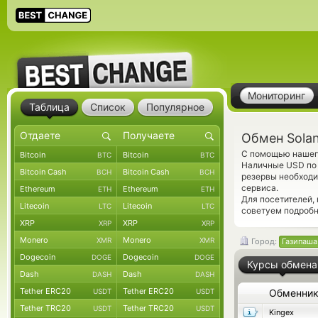
Мониторинг
Таблица
Список
Популярное
Обмен Solan
С помощью нашего
Bitcoin
Bitcoin
BTC
BTC
Наличные USD по 
Bitcoin Cash
Bitcoin Cash
BCH
BCH
резервы необходи
сервиса.
Ethereum
Ethereum
ETH
ETH
Для посетителей,
Litecoin
Litecoin
LTC
LTC
советуем подроб
XRP
XRP
XRP
XRP
Monero
Monero
XMR
XMR
Город:
Газипаша
Dogecoin
Dogecoin
DOGE
DOGE
Курсы обмена
Dash
Dash
DASH
DASH
Tether ERC20
Tether ERC20
USDT
USDT
Обменни
Tether TRC20
Tether TRC20
USDT
USDT
Kingex