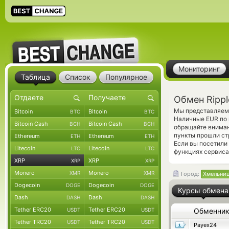
Мониторинг
Таблица
Список
Популярное
Обмен Ripp
Мы представляем 
Bitcoin
Bitcoin
BTC
BTC
Наличные EUR по 
Bitcoin Cash
Bitcoin Cash
BCH
BCH
обращайте вниман
пункты прошли ст
Ethereum
Ethereum
ETH
ETH
Если вы посетили
Litecoin
Litecoin
LTC
LTC
функциях сервиса
XRP
XRP
XRP
XRP
Monero
Monero
XMR
XMR
Город:
Хмельни
Dogecoin
Dogecoin
DOGE
DOGE
Курсы обмена
Dash
Dash
DASH
DASH
Tether ERC20
Tether ERC20
USDT
USDT
Обменни
Tether TRC20
Tether TRC20
USDT
USDT
Payex24