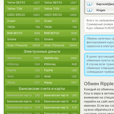
Tether BEP20
Tether BEP20
USDT
USDT
БарскийДво
Tether TON
Tether TON
USDT
USDT
Kingex
USDC ERC20
USDC ERC20
USDC
USDC
Всего по направлен
Zcash
Zcash
ZEC
ZEC
Суммарный резерв
TRON
TRON
TRX
TRX
Курс обмена
EUR/X
BNB BEP20
BNB BEP20
BNB
BNB
Обмены наличных с
Solana
Solana
SOL
SOL
фиксирования курс
Gram (Toncoin)
Gram (Toncoin)
GRAM
GRAM
сервисом в электр
Электронные деньги
В целях противоде
WebMoney
WebMoney
WMZ
WMZ
обменные пункты п
ЮMoney
ЮMoney
В случае если тра
RUB
RUB
обменную операци
PayPal
PayPal
USD
USD
соблюдения требов
Volet
Volet
USD
USD
Alipay
Alipay
CNY
CNY
Обмен Rippl
Банковские счета и карты
Каждый из обменных
Кэш в евро в автом
Банковская карта
Банковская карта
USD
USD
внимание на специа
Банковская карта
Банковская карта
перейти на сайт ин
RUB
RUB
именем. Если вы со
Банковская карта
Банковская карта
EUR
EUR
нужно обратиться к
Банковская карта
Банковская карта
системе, когда ав
UAH
UAH