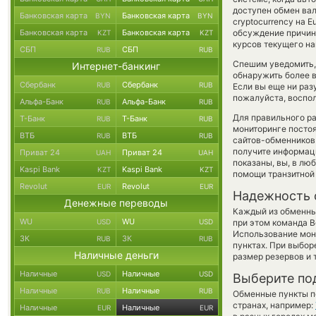
доступен обмен вал
Банковская карта
Банковская карта
BYN
BYN
cryptocurrency на 
Банковская карта
Банковская карта
обсуждение причины
KZT
KZT
курсов текущего н
СБП
СБП
RUB
RUB
Спешим уведомить,
Интернет-банкинг
обнаружить более в
Сбербанк
Сбербанк
RUB
RUB
Если вы еще ни раз
пожалуйста, воспол
Альфа-Банк
Альфа-Банк
RUB
RUB
Для правильного ра
Т-Банк
Т-Банк
RUB
RUB
мониторинге посто
ВТБ
ВТБ
RUB
RUB
сайтов-обменников 
получите информаци
Приват 24
Приват 24
UAH
UAH
показаны, вы, в лю
Kaspi Bank
Kaspi Bank
KZT
KZT
помощи транзитной
Revolut
Revolut
EUR
EUR
Надежность 
Денежные переводы
Каждый из обменны
WU
WU
USD
USD
при этом команда 
Использование мон
ЗК
ЗК
RUB
RUB
пунктах. При выбор
Наличные деньги
размер резервов и 
Наличные
Наличные
USD
USD
Выберите по
Наличные
Наличные
RUB
RUB
Обменные пункты по
странах, например:
Наличные
Наличные
EUR
EUR