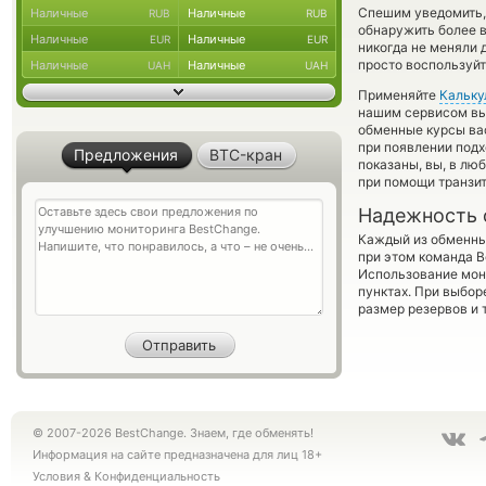
Спешим уведомить,
Наличные
Наличные
RUB
RUB
обнаружить более в
Наличные
Наличные
EUR
EUR
никогда не меняли
просто воспользуйт
Наличные
Наличные
UAH
UAH
Применяйте
Кальку
нашим сервисом вы,
обменные курсы ва
при появлении подх
Предложения
BTC-кран
показаны, вы, в лю
при помощи транзи
Надежность 
Каждый из обменны
при этом команда 
Использование мон
пунктах. При выбор
размер резервов и 
© 2007-2026 BestChange. Знаем, где обменять!
Информация на сайте предназначена для лиц 18+
Условия
&
Конфиденциальность