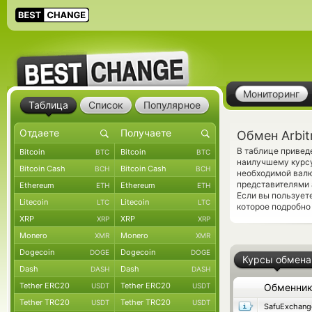
Мониторинг
Таблица
Список
Популярное
Обмен Arbit
В таблице привед
Bitcoin
Bitcoin
BTC
BTC
наилучшему курсу
Bitcoin Cash
Bitcoin Cash
BCH
BCH
необходимой валю
представителями
Ethereum
Ethereum
ETH
ETH
Если вы пользует
Litecoin
Litecoin
LTC
LTC
которое подробно
XRP
XRP
XRP
XRP
Monero
Monero
XMR
XMR
Dogecoin
Dogecoin
DOGE
DOGE
Курсы обмена
Dash
Dash
DASH
DASH
Tether ERC20
Tether ERC20
USDT
USDT
Обменни
Tether TRC20
Tether TRC20
USDT
USDT
SafuExchang