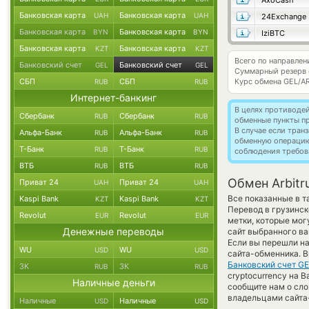
AxoCash
Банковская карта
Банковская карта
UAH
UAH
24Exchange
Банковская карта
Банковская карта
BYN
BYN
IziBTC
Банковская карта
Банковская карта
KZT
KZT
Всего по направлен
Банковский счет
Банковский счет
GEL
GEL
Суммарный резерв
СБП
СБП
Курс обмена
GEL/A
RUB
RUB
Интернет-банкинг
В целях противоде
Сбербанк
Сбербанк
RUB
RUB
обменные пункты п
В случае если тра
Альфа-Банк
Альфа-Банк
RUB
RUB
обменную операци
Т-Банк
Т-Банк
RUB
RUB
соблюдения требов
ВТБ
ВТБ
RUB
RUB
Обмен Arbitr
Приват 24
Приват 24
UAH
UAH
Все показанные в 
Kaspi Bank
Kaspi Bank
KZT
KZT
Перевод в грузинск
Revolut
Revolut
EUR
EUR
метки, которые мог
Денежные переводы
сайт выбранного ва
Если вы перешли на
WU
WU
USD
USD
сайта-обменника. В
Банковский счет G
ЗК
ЗК
RUB
RUB
cryptocurrency на B
Наличные деньги
сообщите нам о сл
владельцами сайта-
Наличные
Наличные
USD
USD