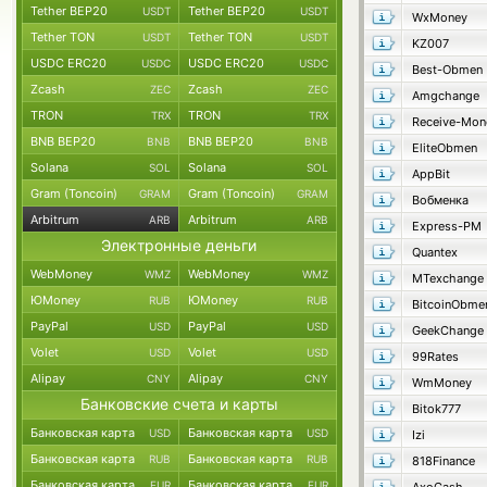
Tether BEP20
Tether BEP20
USDT
USDT
WxMoney
Tether TON
Tether TON
USDT
USDT
KZ007
USDC ERC20
USDC ERC20
USDC
USDC
Best-Obmen
Zcash
Zcash
ZEC
ZEC
Amgchange
TRON
TRON
TRX
TRX
Receive-Mon
BNB BEP20
BNB BEP20
BNB
BNB
EliteObmen
Solana
Solana
SOL
SOL
AppBit
Gram (Toncoin)
Gram (Toncoin)
GRAM
GRAM
Вобменка
Arbitrum
Arbitrum
ARB
ARB
Express-PM
Электронные деньги
Quantex
WebMoney
WebMoney
WMZ
WMZ
MTexchange
ЮMoney
ЮMoney
RUB
RUB
BitcoinObme
PayPal
PayPal
USD
USD
GeekChange
Volet
Volet
USD
USD
99Rates
Alipay
Alipay
CNY
CNY
WmMoney
Банковские счета и карты
Bitok777
Банковская карта
Банковская карта
USD
USD
Izi
Банковская карта
Банковская карта
RUB
RUB
818Finance
Банковская карта
Банковская карта
EUR
EUR