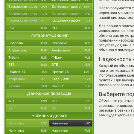
Банковская карта
Банковская карта
UAH
UAH
Часто получается т
через наш монитори
Банковская карта
Банковская карта
BYN
BYN
нашей системы мони
Банковская карта
Банковская карта
KZT
KZT
Для верного подсче
СБП
СБП
RUB
RUB
использования серв
Интернет-банкинг
обмена вас не уст
появлении необходи
Сбербанк
Сбербанк
RUB
RUB
отсутствуют, вы, в
обменов с помощью
Альфа-Банк
Альфа-Банк
RUB
RUB
Т-Банк
Т-Банк
RUB
RUB
Надежность 
ВТБ
ВТБ
RUB
RUB
Каждый из обменны
при этом команда 
Приват 24
Приват 24
UAH
UAH
Использование мон
Kaspi Bank
Kaspi Bank
KZT
KZT
пунктах. При выбор
размер резервов и 
Revolut
Revolut
EUR
EUR
Денежные переводы
Выберите по
Обменные пункты по
WU
WU
USD
USD
странах, например:
ЗК
ЗК
RUB
RUB
резервы в разных г
Наличные деньги
вам будет удобнее 
Наличные
Наличные
USD
USD
Наличные
Наличные
RUB
RUB