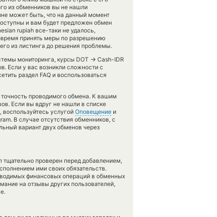
ого из обменников вы не нашли
лне может быть, что на данный момент
оступны и вам будет предложен обмен
esian rupiah все-таки не удалось,
вовремя принять меры по разрешению
его из листинга до решения проблемы.
→
истемы мониторинга, курсы DOT
Cash-IDR
в. Если у вас возникли сложности с
етить раздел FAQ и воспользоваться
ь точность проводимого обмена. К вашим
ов. Если вы вдруг не нашли в списке
, воспользуйтесь услугой
Оповещение
и
ram. В случае отсутствия обменников, с
ьный вариант двух обменов через
л тщательно проверен перед добавлением,
сполнением ими своих обязательств.
оводимых финансовых операций в обменных
имание на отзывы других пользователей,
е.