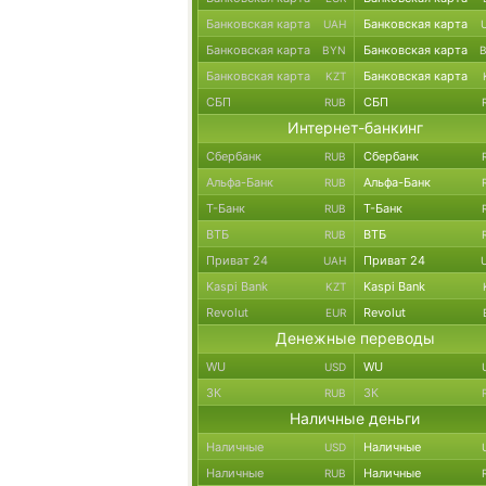
Банковская карта
Банковская карта
UAH
Банковская карта
Банковская карта
BYN
Банковская карта
Банковская карта
KZT
СБП
СБП
RUB
Интернет-банкинг
Сбербанк
Сбербанк
RUB
Альфа-Банк
Альфа-Банк
RUB
Т-Банк
Т-Банк
RUB
ВТБ
ВТБ
RUB
Приват 24
Приват 24
UAH
Kaspi Bank
Kaspi Bank
KZT
Revolut
Revolut
EUR
Денежные переводы
WU
WU
USD
ЗК
ЗК
RUB
Наличные деньги
Наличные
Наличные
USD
Наличные
Наличные
RUB