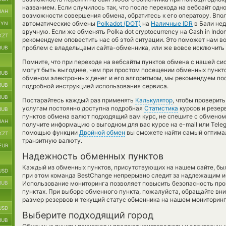
названием. Если случилось так, что после перехода на вебсайт одн
UAH
возможности совершения обмена, обратитесь к его оператору. Впо
автоматические обмены
Polkadot (DOT)
на
Наличные IDR
в Бали нед
BYN
вручную. Если же обменять Polka dot cryptocurrency на Cash in Indon
KZT
рекомендуем оповестить нас об этой ситуации. Это поможет нам 
проблем с владельцами сайта-обменника, или же вовсе исключить 
RUB
Помните, что при переходе на вебсайты пунктов обмена с нашей с
могут быть выгоднее, чем при простом посещении обменных пункто
RUB
обменом электронных денег и его алгоритмом, мы рекомендуем пос
RUB
подробной инструкцией использования сервиса.
RUB
Постарайтесь каждый раз применять
Калькулятор
, чтобы проверит
услугам постоянно доступна подробная
Статистика
курсов и резерв
RUB
пунктов обмена валют подходящий вам курс, не спешите с обменом
UAH
получите информацию о выгодном для вас курсе на e-mail или Teleg
помощью функции
Двойной обмен
вы сможете найти самый оптимал
KZT
транзитную валюту.
EUR
Надежность обменных пунктов
Каждый из обменных пунктов, присутствующих на нашем сайте, бы
USD
при этом команда BestChange непрерывно следит за надлежащим и
RUB
Использование мониторинга позволяет повысить безопасность пр
пунктах. При выборе обменного пункта, пожалуйста, обращайте вн
размер резервов и текущий статус обменника на нашем мониторинг
USD
Выберите подходящий город
RUB