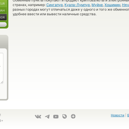
Обменные пункты покупают и продают криптовалюты и электронные
EUR
странах, например:
Сингапур
,
Куала-Лумпур
,
Муйне
,
Хошимин
,
Няч
разных городах могут отличаться даже у одного и того же обменног
UAH
удобнее ввести или вывести наличные средства.
IDR
!
Новости
|
8+