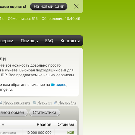
На новый сайт
шаем оценить!
44
Обменников:
615
Обновление:
18:40:49
тнерам
Помощь
FAQ
Контакты
али
ете возможность довольно просто
 в Рунете. Выбирая подходящий сайт для
h IDR. Все предлагаемые нашим сервисом
м вам обратить внимание на
видео
,
nge.ru.
Несоответствие
История
Настройка
йной обмен
Статистика
е
Резерв
Отзывы
▼
10 000 000 000
1435
 Наличными