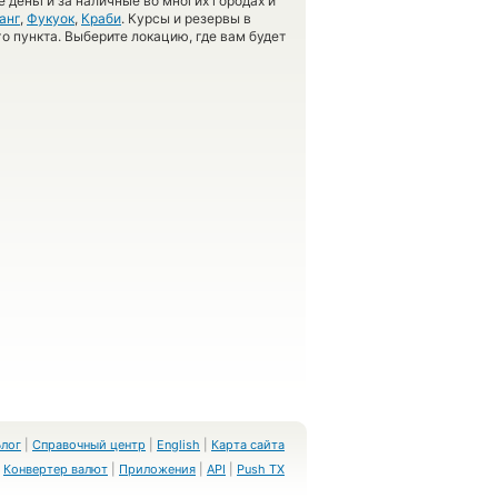
 деньги за наличные во многих городах и
анг
,
Фукуок
,
Краби
. Курсы и резервы в
о пункта. Выберите локацию, где вам будет
Блог
|
Справочный центр
|
English
|
Карта сайта
Конвертер валют
|
Приложения
|
API
|
Push TX