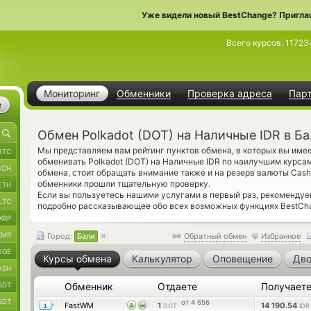
Уже видели новый BestChange? Пригла
Всего курсов:
11723
Мониторинг
Обменники
Проверка адреса
Пар
е
Обмен Polkadot (DOT) на Наличные IDR в Б
Мы представляем вам рейтинг пунктов обмена, в которых вы име
BTC
обменивать Polkadot (DOT) на Наличные IDR по наилучшим курсам
BCH
обмена, стоит обращать внимание также и на резерв валюты Cas
обменники прошли тщательную проверку.
ETH
Если вы пользуетесь нашими услугами в первый раз, рекомендуе
LTC
подробно рассказывающее обо всех возможных функциях BestCha
XRP
XMR
Город:
Бали
Обратный обмен
Избранное
OGE
Курсы обмена
Калькулятор
Оповещение
Дво
ASH
SDT
Обменник
Отдаете
Получает
SDT
от 4 656
FastWM
1
14 190.54
DOT
IDR