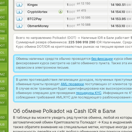
SDT
от 12 150
Kingex
1
14 190.51
DOT
IDR
SDT
от 415
CryptoVortex
1
14 154.10
DOT
IDR
SDC
от 10 595
BTC2Pay
1
14 153.95
DOT
IDR
ZEC
от 10 588
ObmenMoney
1
14 153.10
DOT
IDR
TRX
Всего по направлению Polkadot (DOT)
Наличные IDR в Бали работает
→
BNB
Суммарный резерв обменников:
225 596 918 290
IDR Наличными.
Средн
DOT
Курс обмена
DOT/IDR
на криптовалютных рынках на текущее время сос
SOL
Обмены наличных средств обычно проводятся
без фиксации
курса обмен
RAM
фиксирования курса смотрите на сайте обменного пункта. Также эта 
сервисом в электронном письме.
MZ
В целях противодействия легализации доходов, полученных преступны
RUB
обменные пункты проводят
AML-проверки
поступающих от клиентов тр
В случае если транзакция будет идентифицирована как высокорискова
USD
обменную операцию для проведения
процедуры KYC
. Информация по K
USD
соблюдения требований AML/KYC для последующего разблокирования с
CNY
Об обмене Polkadot на Cash IDR в Бали
В таблице вы можете увидеть ряд пунктов обмена, любой из котор
USD
→
автоматический обмен Криптовалюта Полкадот
Кэш в индонезийс
RUB
также обратите внимание на специальные метки, которые иногда ука
возможность перейти на сайт любого обменника при помощи однокр
EUR