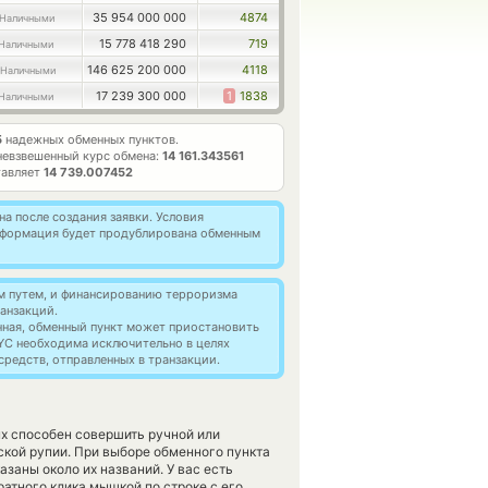
35 954 000 000
4874
 Наличными
15 778 418 290
719
 Наличными
146 625 200 000
4118
 Наличными
17 239 300 000
1
1838
 Наличными
5
надежных обменных пунктов.
евзвешенный курс обмена:
14 161.343561
тавляет
14 739.007452
а после создания заявки. Условия
информация будет продублирована обменным
м путем, и финансированию терроризма
анзакций.
нная, обменный пункт может приостановить
YC необходима исключительно в целях
редств, отправленных в транзакции.
ых способен совершить ручной или
кой рупии. При выборе обменного пункта
заны около их названий. У вас есть
атного клика мышкой по строке с его