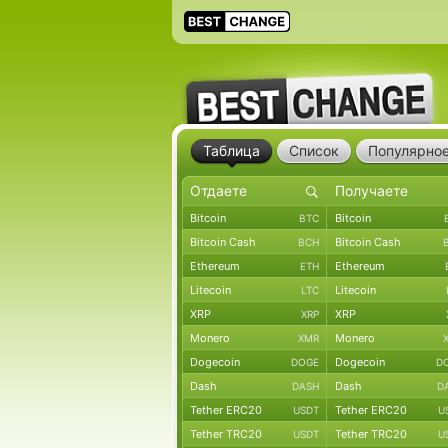
Таблица
Список
Популярно
Bitcoin
Bitcoin
BTC
Bitcoin Cash
Bitcoin Cash
BCH
Ethereum
Ethereum
ETH
Litecoin
Litecoin
LTC
XRP
XRP
XRP
Monero
Monero
XMR
Dogecoin
Dogecoin
DOGE
D
Dash
Dash
DASH
D
Tether ERC20
Tether ERC20
USDT
U
Tether TRC20
Tether TRC20
USDT
U