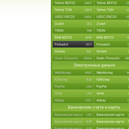
Tether BEP20
Tether BEP20
USDT
U
Tether TON
Tether TON
USDT
U
USDC ERC20
USDC ERC20
USDC
U
Zcash
Zcash
ZEC
TRON
TRON
TRX
BNB BEP20
BNB BEP20
BNB
Polkadot
Polkadot
DOT
Solana
Solana
SOL
Gram (Toncoin)
Gram (Toncoin)
GRAM
G
Электронные деньги
WebMoney
WebMoney
WMZ
W
ЮMoney
ЮMoney
RUB
PayPal
PayPal
USD
Volet
Volet
USD
Alipay
Alipay
CNY
Банковские счета и карты
Банковская карта
Банковская карта
USD
Банковская карта
Банковская карта
RUB
Банковская карта
Банковская карта
EUR