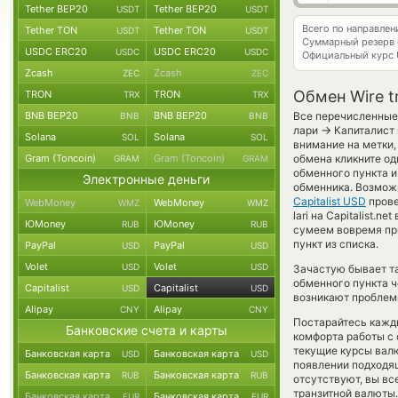
Tether BEP20
Tether BEP20
USDT
USDT
Всего по направле
Tether TON
Tether TON
USDT
USDT
Суммарный резерв
USDC ERC20
USDC ERC20
USDC
USDC
Официальный курс
Zcash
Zcash
ZEC
ZEC
Обмен Wire tr
TRON
TRON
TRX
TRX
BNB BEP20
BNB BEP20
Все перечисленные 
BNB
BNB
→
лари
Капиталист 
Solana
Solana
SOL
SOL
внимание на метки,
Gram (Toncoin)
Gram (Toncoin)
обмена кликните од
GRAM
GRAM
обменного пункта и
Электронные деньги
обменника. Возмож
Capitalist USD
прове
WebMoney
WebMoney
WMZ
WMZ
lari на Capitalist
ЮMoney
ЮMoney
RUB
RUB
сумеем вовремя пр
пункт из списка.
PayPal
PayPal
USD
USD
Volet
Volet
USD
USD
Зачастую бывает та
обменного пункта ч
Capitalist
Capitalist
USD
USD
возникают проблемы
Alipay
Alipay
CNY
CNY
Постарайтесь кажд
Банковские счета и карты
комфорта работы с 
текущие курсы вал
Банковская карта
Банковская карта
USD
USD
появлении подходящ
Банковская карта
Банковская карта
RUB
RUB
отсутствуют, вы в
транзитной валюты.
Банковская карта
Банковская карта
EUR
EUR