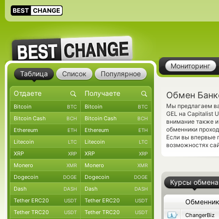
Мониторинг
Таблица
Список
Популярное
Обмен Банко
Мы предлагаем ва
Bitcoin
Bitcoin
BTC
BTC
GEL на Capitalist
Bitcoin Cash
Bitcoin Cash
BCH
BCH
внимание также и
обменники проход
Ethereum
Ethereum
ETH
ETH
Если вы впервые 
Litecoin
Litecoin
LTC
LTC
возможностях сай
XRP
XRP
XRP
XRP
Monero
Monero
XMR
XMR
Dogecoin
Dogecoin
DOGE
DOGE
Курсы обмена
Dash
Dash
DASH
DASH
Tether ERC20
Tether ERC20
USDT
USDT
Обменни
Tether TRC20
Tether TRC20
USDT
USDT
ChangerBiz