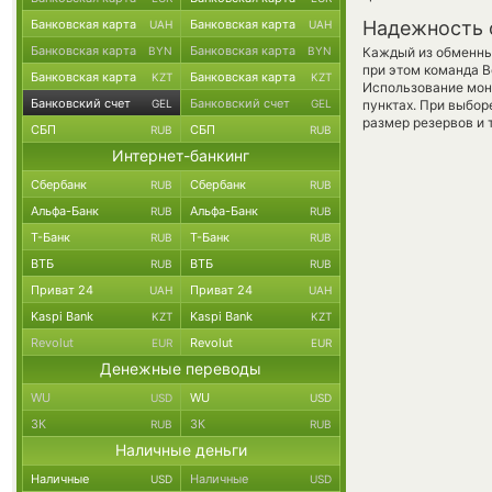
Банковская карта
Банковская карта
Надежность 
UAH
UAH
Банковская карта
Банковская карта
BYN
BYN
Каждый из обменны
при этом команда 
Банковская карта
Банковская карта
KZT
KZT
Использование мон
Банковский счет
Банковский счет
GEL
GEL
пунктах. При выбор
размер резервов и 
СБП
СБП
RUB
RUB
Интернет-банкинг
Сбербанк
Сбербанк
RUB
RUB
Альфа-Банк
Альфа-Банк
RUB
RUB
Т-Банк
Т-Банк
RUB
RUB
ВТБ
ВТБ
RUB
RUB
Приват 24
Приват 24
UAH
UAH
Kaspi Bank
Kaspi Bank
KZT
KZT
Revolut
Revolut
EUR
EUR
Денежные переводы
WU
WU
USD
USD
ЗК
ЗК
RUB
RUB
Наличные деньги
Наличные
Наличные
USD
USD