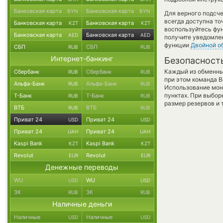
Банковская карта
Банковская карта
BYN
BYN
Для верного подсче
всегда доступна т
Банковская карта
Банковская карта
KZT
KZT
воспользуйтесь фу
Банковская карта
Банковская карта
AED
AED
получите уведомлен
функции
Двойной о
СБП
СБП
RUB
RUB
Интернет-банкинг
Безопасност
Каждый из обменны
Сбербанк
Сбербанк
RUB
RUB
при этом команда 
Альфа-Банк
Альфа-Банк
RUB
RUB
Использование мон
пунктах. При выбор
Т-Банк
Т-Банк
RUB
RUB
размер резервов и 
ВТБ
ВТБ
RUB
RUB
Приват 24
Приват 24
USD
USD
Приват 24
Приват 24
UAH
UAH
Kaspi Bank
Kaspi Bank
KZT
KZT
Revolut
Revolut
EUR
EUR
Денежные переводы
WU
WU
USD
USD
ЗК
ЗК
RUB
RUB
Наличные деньги
Наличные
Наличные
USD
USD