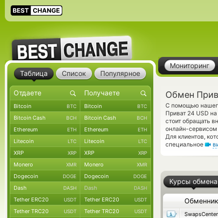
Мониторинг
Таблица
Список
Популярное
Обмен Прив
С помощью нашего
Bitcoin
Bitcoin
BTC
BTC
Приват 24 USD на
Bitcoin Cash
Bitcoin Cash
BCH
BCH
стоит обращать в
онлайн-сервисом 
Ethereum
Ethereum
ETH
ETH
Для клиентов, ко
Litecoin
Litecoin
LTC
LTC
специальное
в
XRP
XRP
XRP
XRP
Monero
Monero
XMR
XMR
Dogecoin
Dogecoin
DOGE
DOGE
Курсы обмена
Dash
Dash
DASH
DASH
Tether ERC20
Tether ERC20
USDT
USDT
Обменни
Tether TRC20
Tether TRC20
USDT
USDT
SwapsCenter