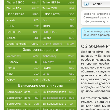
Tether BEP20
Tether BEP20
USDT
USDT
AppBit
Tether TON
Tether TON
USDT
USDT
Всего по направле
USDC ERC20
USDC ERC20
USDC
USDC
Суммарный резерв
Zcash
Zcash
ZEC
ZEC
Официальный курс
TRON
TRON
TRX
TRX
При переводе средс
BNB BEP20
BNB BEP20
BNB
BNB
комиссию в размер
Solana
Solana
SOL
SOL
Gram (Toncoin)
Gram (Toncoin)
GRAM
GRAM
Об обмене Pr
Электронные деньги
Любой из обменнико
→
доллары
Банковс
WebMoney
WebMoney
WMZ
WMZ
особое внимание на
ЮMoney
ЮMoney
RUB
RUB
мгновенно перейти 
позицию с его имен
PayPal
PayPal
USD
USD
обратиться к админ
Volet
Volet
USD
USD
данном этапе рабо
вам должны предлож
Alipay
Alipay
CNY
CNY
все-таки не удало
Банковские счета и карты
обсуждение пробле
данного направлен
Банковская карта
Банковская карта
USD
USD
Банковская карта
Банковская карта
Не стоит забывать,
RUB
RUB
→
Privat24
Card-AED
Банковская карта
Банковская карта
EUR
EUR
деньги подобным сп
Банковская карта
Банковская карта
подробной инструкц
UAH
UAH