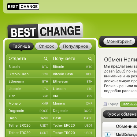
Мониторинг
Таблица
Список
Популярное
Обмен Нали
Мы предлагаем ва
Bitcoin
Bitcoin
BTC
BTC
Zcash (ZEC) по н
Bitcoin Cash
Bitcoin Cash
BCH
BCH
внимание и на ре
доскональную про
Ethereum
Ethereum
ETH
ETH
Если вы решили в
Litecoin
Litecoin
LTC
LTC
подробно рассказ
XRP
XRP
XRP
XRP
Monero
Monero
XMR
XMR
Город:
Салоник
Dogecoin
Dogecoin
DOGE
DOGE
Курсы обмена
Dash
Dash
DASH
DASH
Tether ERC20
Tether ERC20
USDT
USDT
Обменни
Tether TRC20
Tether TRC20
USDT
USDT
MultiXchang