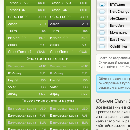
Tether BEP20
Tether BEP20
USDT
USDT
BTCWorm
Tether TON
Tether TON
USDT
USDT
NordChange
USDC ERC20
USDC ERC20
USDC
USDC
AbcObmen
Zcash
Zcash
ZEC
ZEC
BaksMan
TRON
TRON
TRX
TRX
Монеткинс
BNB BEP20
BNB BEP20
BNB
BNB
EasySwap
Solana
Solana
SOL
SOL
CoinBlinker
Gram (Toncoin)
Gram (Toncoin)
GRAM
GRAM
Электронные деньги
Всего по направле
Суммарный резерв
WebMoney
WebMoney
WMZ
WMZ
Курс обмена
ZEC/E
ЮMoney
ЮMoney
RUB
RUB
Обмены наличных с
PayPal
PayPal
USD
USD
фиксирования курс
Volet
Volet
USD
USD
сервисом в электр
Alipay
Alipay
CNY
CNY
Обмен Cash 
Банковские счета и карты
Все показанные в с
Банковская карта
Банковская карта
USD
USD
Криптовалюта Зкеш
Банковская карта
Банковская карта
RUB
RUB
иногда располагают
надо всего лишь ра
Банковская карта
Банковская карта
EUR
EUR
сайт-обменник вы н
Банковская карта
Банковская карта
UAH
UAH