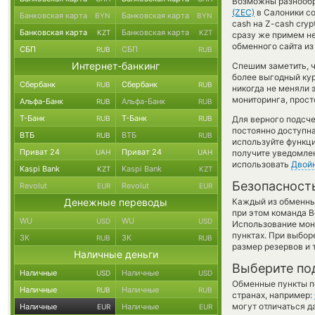
Возможны разнообр
(ZEC)
в Салоники со
Банковская карта
Банковская карта
BYN
BYN
cash на Z-cash cry
Банковская карта
Банковская карта
KZT
KZT
сразу же примем н
обменного сайта из
СБП
СБП
RUB
RUB
Интернет-банкинг
Спешим заметить, 
более выгодный ку
Сбербанк
Сбербанк
RUB
RUB
никогда не меняли
мониторинга, прост
Альфа-Банк
Альфа-Банк
RUB
RUB
Т-Банк
Т-Банк
RUB
RUB
Для верного подсче
постоянно доступн
ВТБ
ВТБ
RUB
RUB
используйте функ
Приват 24
Приват 24
UAH
UAH
получите уведомлен
использовать
Двой
Kaspi Bank
Kaspi Bank
KZT
KZT
Безопасност
Revolut
Revolut
EUR
EUR
Денежные переводы
Каждый из обменны
при этом команда 
WU
WU
USD
USD
Использование мон
пунктах. При выбор
ЗК
ЗК
RUB
RUB
размер резервов и 
Наличные деньги
Выберите по
Наличные
Наличные
USD
USD
Обменные пункты по
Наличные
Наличные
RUB
RUB
странах, например:
могут отличаться д
Наличные
Наличные
EUR
EUR