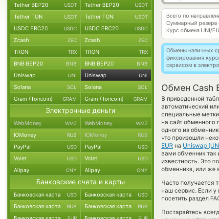
Tether BEP20
Tether BEP20
USDT
USDT
Всего по направле
Tether TON
Tether TON
USDT
USDT
Суммарный резерв
USDC ERC20
USDC ERC20
USDC
USDC
Курс обмена
UNI/E
Zcash
Zcash
ZEC
ZEC
Обмены наличных с
TRON
TRON
TRX
TRX
фиксирования курс
BNB BEP20
BNB BEP20
BNB
BNB
сервисом в электр
Uniswap
Uniswap
UNI
UNI
Обмен Cash 
Solana
Solana
SOL
SOL
В приведенной табл
Gram (Toncoin)
Gram (Toncoin)
GRAM
GRAM
автоматический ил
Электронные деньги
специальные метки
на сайт обменного 
WebMoney
WebMoney
WMZ
WMZ
одного из обменник
ЮMoney
ЮMoney
RUB
RUB
что произошли неко
EUR
на
Uniswap (UN
PayPal
PayPal
USD
USD
вами обменник так и
Volet
Volet
USD
USD
известность. Это 
обменника, или же 
Alipay
Alipay
CNY
CNY
Банковские счета и карты
Часто получается т
наш сервис. Если у
Банковская карта
Банковская карта
USD
USD
посетить раздел FA
Банковская карта
Банковская карта
RUB
RUB
Постарайтесь всег
Банковская карта
Банковская карта
EUR
EUR