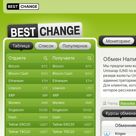
Мониторинг
Таблица
Список
Популярное
Обмен Нали
Мы предлагаем ва
Bitcoin
Bitcoin
BTC
BTC
Uniswap (UNI) по
Bitcoin Cash
Bitcoin Cash
BCH
BCH
резерв валюты Un
администраторам
Ethereum
Ethereum
ETH
ETH
Для клиентов, ко
Litecoin
Litecoin
LTC
LTC
которое расскаже
XRP
XRP
XRP
XRP
Monero
Monero
XMR
XMR
Город:
Варшава
Dogecoin
Dogecoin
DOGE
DOGE
Курсы обмена
Dash
Dash
DASH
DASH
Tether ERC20
Tether ERC20
USDT
USDT
Обменни
Tether TRC20
Tether TRC20
USDT
USDT
Kingex