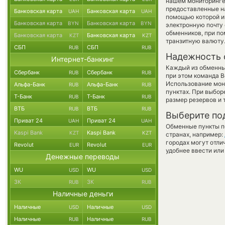
нашем мониторинге
предоставленные н
Банковская карта
Банковская карта
UAH
UAH
помощью которой им
Банковская карта
Банковская карта
BYN
BYN
электронную почту 
обменников, при п
Банковская карта
Банковская карта
KZT
KZT
транзитную валюту
СБП
СБП
RUB
RUB
Надежность 
Интернет-банкинг
Каждый из обменны
Сбербанк
Сбербанк
RUB
RUB
при этом команда 
Использование мон
Альфа-Банк
Альфа-Банк
RUB
RUB
пунктах. При выбор
Т-Банк
Т-Банк
RUB
RUB
размер резервов и 
ВТБ
ВТБ
RUB
RUB
Выберите по
Приват 24
Приват 24
UAH
UAH
Обменные пункты по
Kaspi Bank
Kaspi Bank
KZT
KZT
странах, например:
городах могут отли
Revolut
Revolut
EUR
EUR
удобнее ввести или
Денежные переводы
WU
WU
USD
USD
ЗК
ЗК
RUB
RUB
Наличные деньги
Наличные
Наличные
USD
USD
Наличные
Наличные
RUB
RUB