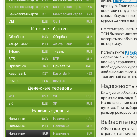
обмен
Наличные E
вручную. Если прои
Банковская карта
Банковская карта
BYN
BYN
все-таки не удалос
Банковская карта
Банковская карта
KZT
KZT
меры: обсуждение п
курсов данного нап
СБП
СБП
RUB
RUB
Интернет-банкинг
Не стоит забывать,
TON бывают интерес
Сбербанк
Сбербанк
RUB
RUB
алгоритмом обмена 
по сервису.
Альфа-Банк
Альфа-Банк
RUB
RUB
Т-Банк
Т-Банк
RUB
RUB
Используйте
Кальк
сервисом вы, в люб
ВТБ
ВТБ
RUB
RUB
вас не устраивают
Приват 24
Приват 24
UAH
UAH
необходимого курса
любой момент, мож
Kaspi Bank
Kaspi Bank
KZT
KZT
транзитной валюты.
Revolut
Revolut
EUR
EUR
Надежность 
Денежные переводы
Каждый из обменны
WU
WU
USD
USD
при этом команда 
Использование мон
ЗК
ЗК
RUB
RUB
пунктах. При выбор
Наличные деньги
размер резервов и 
Наличные
Наличные
USD
USD
Выберите по
Наличные
Наличные
RUB
RUB
Обменные пункты по
Наличные
Наличные
странах, например:
EUR
EUR