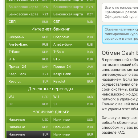
Банковская карта
Банковская карта
BYN
BYN
Всего по направле
Суммарный резерв
Банковская карта
Банковская карта
KZT
KZT
Официальный курс
СБП
СБП
RUB
RUB
Интернет-банкинг
Обмены наличных с
фиксирования курс
Сбербанк
Сбербанк
RUB
RUB
сервисом в электр
Альфа-Банк
Альфа-Банк
RUB
RUB
Т-Банк
Т-Банк
Обмен Cash 
RUB
RUB
ВТБ
ВТБ
RUB
RUB
В приведенной табл
автоматический об
Приват 24
Приват 24
UAH
UAH
специальные метки,
Kaspi Bank
Kaspi Bank
KZT
KZT
интересующего вас 
названием. Если по
Revolut
Revolut
EUR
EUR
осуществления опер
Денежные переводы
сбои системы, ког
невозможно, но дос
WU
WU
USD
USD
network в удобном 
Только с вашей по
ЗК
ЗК
RUB
RUB
же удалим этот обм
Наличные деньги
Зачастую получает
Наличные
Наличные
USD
USD
вебсайт обменника 
Наличные
Наличные
RUB
RUB
способом и у вас в
разделе FAQ.
Наличные
Наличные
EUR
EUR