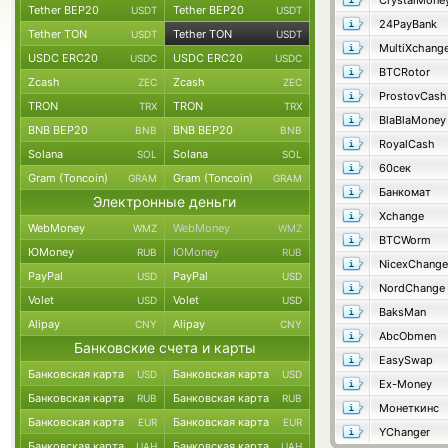
CrystalMone
Tether BEP20
Tether BEP20
USDT
USDT
24PayBank
Tether TON
Tether TON
USDT
USDT
MultiXchang
USDC ERC20
USDC ERC20
USDC
USDC
BTCRotor
Zcash
Zcash
ZEC
ZEC
ProstovCash
TRON
TRON
TRX
TRX
BlaBlaMoney
BNB BEP20
BNB BEP20
BNB
BNB
RoyalCash
Solana
Solana
SOL
SOL
60сек
Gram (Toncoin)
Gram (Toncoin)
GRAM
GRAM
Банкомат
Электронные деньги
Xchange
WebMoney
WebMoney
WMZ
WMZ
BTCWorm
ЮMoney
ЮMoney
RUB
RUB
NicexChange
PayPal
PayPal
USD
USD
NordChange
Volet
Volet
USD
USD
BaksMan
Alipay
Alipay
CNY
CNY
AbcObmen
Банковские счета и карты
EasySwap
Банковская карта
Банковская карта
USD
USD
Ex-Money
Банковская карта
Банковская карта
RUB
RUB
Монеткинс
Банковская карта
Банковская карта
EUR
EUR
YChanger
Банковская карта
Банковская карта
UAH
UAH