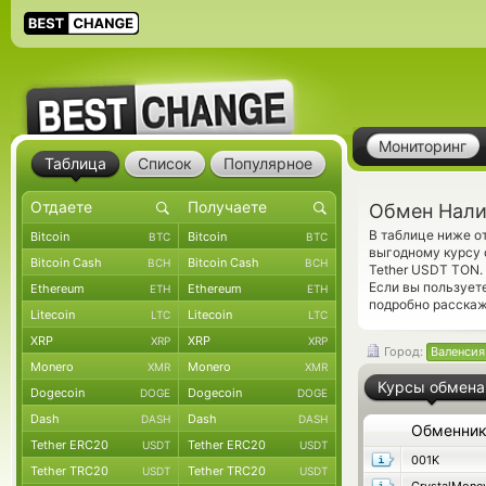
Мониторинг
Таблица
Список
Популярное
Обмен Нали
В таблице ниже 
Bitcoin
Bitcoin
BTC
BTC
выгодному курсу 
Bitcoin Cash
Bitcoin Cash
BCH
BCH
Tether USDT TON.
Если вы пользует
Ethereum
Ethereum
ETH
ETH
подробно расскаж
Litecoin
Litecoin
LTC
LTC
XRP
XRP
XRP
XRP
Город:
Валенсия
Monero
Monero
XMR
XMR
Курсы обмена
Dogecoin
Dogecoin
DOGE
DOGE
Dash
Dash
DASH
DASH
Обменни
Tether ERC20
Tether ERC20
USDT
USDT
001K
Tether TRC20
Tether TRC20
USDT
USDT