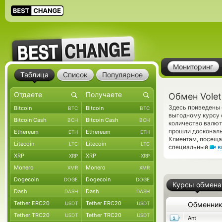
Мониторинг
Таблица
Список
Популярное
Обмен Volet
Здесь приведены 
Bitcoin
Bitcoin
BTC
BTC
выгодному курсу 
Bitcoin Cash
Bitcoin Cash
BCH
BCH
количество валют
прошли доскональ
Ethereum
Ethereum
ETH
ETH
Клиентам, посеща
Litecoin
Litecoin
LTC
LTC
специальный
в
XRP
XRP
XRP
XRP
Monero
Monero
XMR
XMR
Dogecoin
Dogecoin
DOGE
DOGE
Курсы обмена
Dash
Dash
DASH
DASH
Tether ERC20
Tether ERC20
USDT
USDT
Обменни
Tether TRC20
Tether TRC20
USDT
USDT
Ant