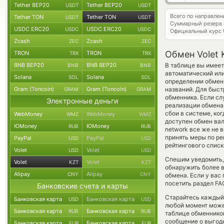
Tether BEP20
Tether BEP20
USDT
USDT
Всего по направлен
Tether TON
Tether TON
USDT
USDT
Суммарный резерв
USDC ERC20
USDC ERC20
USDC
USDC
Официальный курс
Zcash
Zcash
ZEC
ZEC
Обмен Volet 
TRON
TRON
TRX
TRX
BNB BEP20
BNB BEP20
В таблице вы имеет
BNB
BNB
автоматический или
Solana
Solana
SOL
SOL
определении обменн
Gram (Toncoin)
Gram (Toncoin)
названий. Для быст
GRAM
GRAM
обменника. Если сл
Электронные деньги
реализации обмена 
сбои в системе, ко
WebMoney
WebMoney
WMZ
WMZ
доступен обмен вал
ЮMoney
ЮMoney
RUB
RUB
network все же не 
принять меры по ре
PayPal
PayPal
USD
USD
рейтингового списк
Volet
Volet
USD
USD
Спешим уведомить,
Volet
Volet
KZT
KZT
обнаружить более 
Alipay
Alipay
CNY
CNY
обмена. Если у вас
посетить раздел FA
Банковские счета и карты
Старайтесь каждый
Банковская карта
Банковская карта
USD
USD
любой момент може
Банковская карта
Банковская карта
RUB
RUB
таблице обменников
сообщение о выгодн
Банковская карта
Банковская карта
EUR
EUR