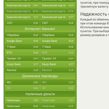
пунктов, при помо
Банковская карта
Банковская карта
UAH
UAH
транзитную валюту
Банковская карта
Банковская карта
BYN
BYN
Надежность 
Банковская карта
Банковская карта
KZT
KZT
Каждый из обменны
СБП
СБП
RUB
RUB
при этом команда 
Использование мон
Интернет-банкинг
пунктах. При выбор
размер резервов и 
Сбербанк
Сбербанк
RUB
RUB
Альфа-Банк
Альфа-Банк
RUB
RUB
Т-Банк
Т-Банк
RUB
RUB
ВТБ
ВТБ
RUB
RUB
Приват 24
Приват 24
UAH
UAH
Kaspi Bank
Kaspi Bank
KZT
KZT
Revolut
Revolut
EUR
EUR
Денежные переводы
WU
WU
USD
USD
ЗК
ЗК
RUB
RUB
Наличные деньги
Наличные
Наличные
USD
USD
Наличные
Наличные
RUB
RUB