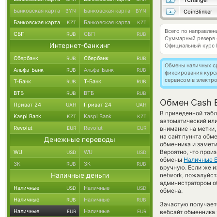
YChanger
Банковская карта
Банковская карта
BYN
BYN
CoinBlinker
Банковская карта
Банковская карта
KZT
KZT
Всего по направле
СБП
СБП
RUB
RUB
Суммарный резерв
Интернет-банкинг
Официальный курс
Сбербанк
Сбербанк
RUB
RUB
Обмены наличных с
Альфа-Банк
Альфа-Банк
RUB
RUB
фиксирования курс
сервисом в электр
Т-Банк
Т-Банк
RUB
RUB
ВТБ
ВТБ
RUB
RUB
Обмен Cash 
Приват 24
Приват 24
UAH
UAH
В приведенной табл
Kaspi Bank
Kaspi Bank
KZT
KZT
автоматический ил
Revolut
Revolut
EUR
EUR
внимание на метки,
на сайт пункта обм
Денежные переводы
обменника и замети
Вероятно, что прои
WU
WU
USD
USD
обмены
Наличные 
ЗК
ЗК
RUB
RUB
вручную. Если же и
Наличные деньги
network, пожалуйс
администратором об
Наличные
Наличные
USD
USD
обмена.
Наличные
Наличные
RUB
RUB
Зачастую получает
Наличные
Наличные
EUR
EUR
вебсайт обменника 