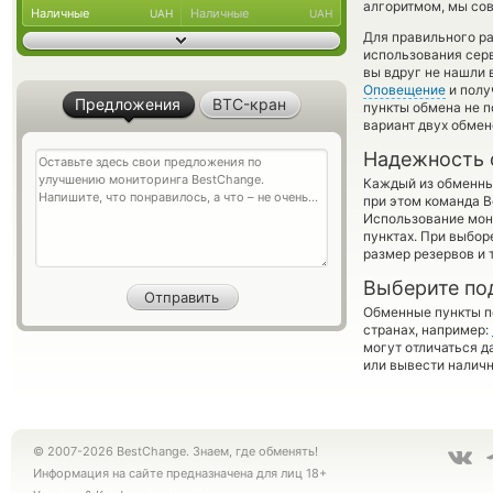
алгоритмом, мы сов
Наличные
Наличные
UAH
UAH
Для правильного ра
использования серв
вы вдруг не нашли 
Оповещение
и полу
Предложения
BTC-кран
пункты обмена не п
вариант двух обме
Надежность 
Каждый из обменны
при этом команда 
Использование мон
пунктах. При выбор
размер резервов и 
Выберите по
Обменные пункты по
странах, например:
могут отличаться д
или вывести наличн
© 2007-2026 BestChange. Знаем, где обменять!
Информация на сайте предназначена для лиц 18+