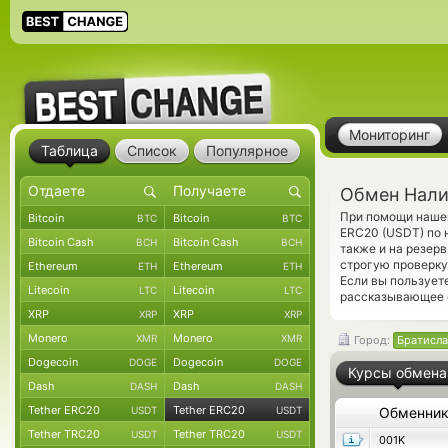
Мониторинг
Таблица
Список
Популярное
Обмен Нали
При помощи нашег
Bitcoin
Bitcoin
BTC
BTC
ERC20 (USDT) по 
Bitcoin Cash
Bitcoin Cash
BCH
BCH
также и на резер
строгую проверку
Ethereum
Ethereum
ETH
ETH
Если вы пользует
Litecoin
Litecoin
LTC
LTC
рассказывающее 
XRP
XRP
XRP
XRP
Monero
Monero
XMR
XMR
Город:
Братисла
Dogecoin
Dogecoin
DOGE
DOGE
Курсы обмена
Dash
Dash
DASH
DASH
Tether ERC20
Tether ERC20
USDT
USDT
Обменни
Tether TRC20
Tether TRC20
USDT
USDT
001K