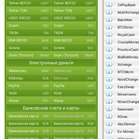
Tether BEP20
Tether BEP20
USDT
USDT
24PayBank
Tether TON
Tether TON
USDT
USDT
MultiXchang
USDC ERC20
USDC ERC20
USDC
USDC
BaksMan
Zcash
Zcash
ZEC
ZEC
BTCRotor
TRON
TRON
TRX
TRX
RoyalCash
BNB BEP20
BNB BEP20
BNB
BNB
CrystalMone
Solana
Solana
SOL
SOL
ProstovCash
Gram (Toncoin)
Gram (Toncoin)
GRAM
GRAM
BlaBlaMoney
Электронные деньги
Xchange
WebMoney
WebMoney
WMZ
WMZ
BTCWorm
ЮMoney
ЮMoney
RUB
RUB
NordChange
PayPal
PayPal
USD
USD
EasySwap
Volet
Volet
USD
USD
Монеткинс
Alipay
Alipay
CNY
CNY
NicexChange
Банковские счета и карты
Банкомат
Банковская карта
Банковская карта
USD
USD
60сек
Банковская карта
Банковская карта
RUB
RUB
AbcObmen
Банковская карта
Банковская карта
EUR
EUR
Ex-Money
Банковская карта
Банковская карта
UAH
UAH