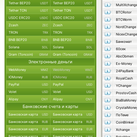
Tether BEP20
Tether BEP20
USDT
USDT
MultiXchang
Tether TON
Tether TON
USDT
USDT
BTCRotor
USDC ERC20
USDC ERC20
USDC
USDC
BTCWorm
Zcash
Zcash
ZEC
ZEC
NordChange
TRON
TRON
TRX
TRX
NicexChange
BNB BEP20
BNB BEP20
BNB
BNB
Банкомат
Solana
Solana
SOL
SOL
60сек
Gram (Toncoin)
Gram (Toncoin)
GRAM
GRAM
AbcObmen
Электронные деньги
Ex-Money
WebMoney
WebMoney
WMZ
WMZ
24PayBank
ЮMoney
ЮMoney
RUB
RUB
RoyalCash
PayPal
PayPal
USD
USD
YChanger
Volet
Volet
USD
USD
ProstovCash
Alipay
Alipay
CNY
CNY
BlaBlaMoney
Банковские счета и карты
CrystalMone
Банковская карта
Банковская карта
USD
USD
ПоТеме
Банковская карта
Банковская карта
RUB
RUB
CoinBlinker
Банковская карта
Банковская карта
EUR
EUR
Xchange
Банковская карта
Банковская карта
UAH
UAH