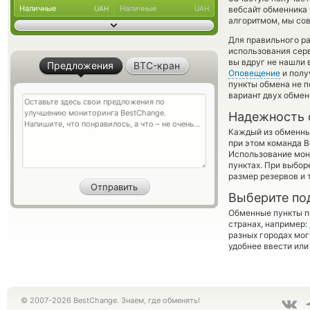
Наличные
Наличные
UAH
UAH
вебсайт обменника 
алгоритмом, мы сов
Для правильного ра
использования серв
вы вдруг не нашли 
Предложения
BTC-кран
Оповещение
и полу
пункты обмена не п
вариант двух обме
Надежность 
Каждый из обменны
при этом команда 
Использование мон
пунктах. При выбор
размер резервов и 
Выберите по
Обменные пункты по
странах, например:
разных городах мог
удобнее ввести или
© 2007-2026 BestChange. Знаем, где обменять!