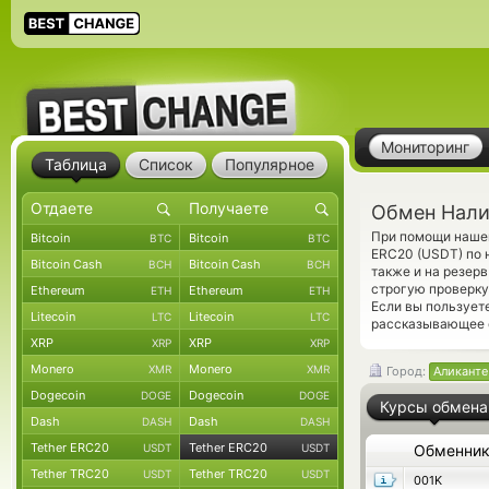
Мониторинг
Таблица
Список
Популярное
Обмен Нали
При помощи нашег
Bitcoin
Bitcoin
BTC
BTC
ERC20 (USDT) по 
Bitcoin Cash
Bitcoin Cash
BCH
BCH
также и на резер
строгую проверку
Ethereum
Ethereum
ETH
ETH
Если вы пользует
Litecoin
Litecoin
LTC
LTC
рассказывающее 
XRP
XRP
XRP
XRP
Monero
Monero
XMR
XMR
Город:
Аликанте
Dogecoin
Dogecoin
DOGE
DOGE
Курсы обмена
Dash
Dash
DASH
DASH
Tether ERC20
Tether ERC20
USDT
USDT
Обменни
Tether TRC20
Tether TRC20
USDT
USDT
001K