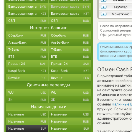
BaksMan
Банковская карта
Банковская карта
BYN
BYN
EasySwap
Банковская карта
Банковская карта
KZT
KZT
Монеткинс
СБП
СБП
RUB
RUB
Всего по направле
Интернет-банкинг
Суммарный резерв
Официальный курс
Сбербанк
Сбербанк
RUB
RUB
Альфа-Банк
Альфа-Банк
RUB
RUB
Обмены наличных с
Т-Банк
Т-Банк
RUB
RUB
фиксирования курс
сервисом в электр
ВТБ
ВТБ
RUB
RUB
Приват 24
Приват 24
UAH
UAH
Обмен Cash E
Kaspi Bank
Kaspi Bank
KZT
KZT
В приведенной табл
Revolut
Revolut
EUR
EUR
автоматический ил
Денежные переводы
внимание на метки,
на сайт пункта обм
WU
WU
USD
USD
обменника и замети
Вероятно, что прои
ЗК
ЗК
RUB
RUB
обмены
Наличные 
Наличные деньги
вручную. Если же и
network, пожалуйс
Наличные
Наличные
USD
USD
администратором об
Наличные
Наличные
RUB
RUB
обмена.
Наличные
Наличные
EUR
EUR
Зачастую получает