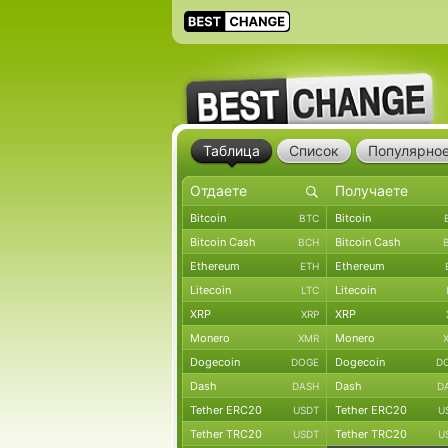
Таблица
Список
Популярно
Bitcoin
Bitcoin
BTC
Bitcoin Cash
Bitcoin Cash
BCH
Ethereum
Ethereum
ETH
Litecoin
Litecoin
LTC
XRP
XRP
XRP
Monero
Monero
XMR
Dogecoin
Dogecoin
DOGE
D
Dash
Dash
DASH
D
Tether ERC20
Tether ERC20
USDT
U
Tether TRC20
Tether TRC20
USDT
U