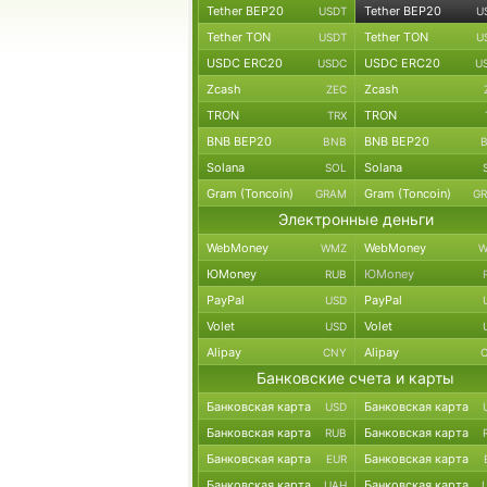
Tether BEP20
Tether BEP20
USDT
U
Tether TON
Tether TON
USDT
U
USDC ERC20
USDC ERC20
USDC
U
Zcash
Zcash
ZEC
TRON
TRON
TRX
BNB BEP20
BNB BEP20
BNB
Solana
Solana
SOL
Gram (Toncoin)
Gram (Toncoin)
GRAM
G
Электронные деньги
WebMoney
WebMoney
WMZ
W
ЮMoney
ЮMoney
RUB
PayPal
PayPal
USD
Volet
Volet
USD
Alipay
Alipay
CNY
Банковские счета и карты
Банковская карта
Банковская карта
USD
Банковская карта
Банковская карта
RUB
Банковская карта
Банковская карта
EUR
Банковская карта
Банковская карта
UAH