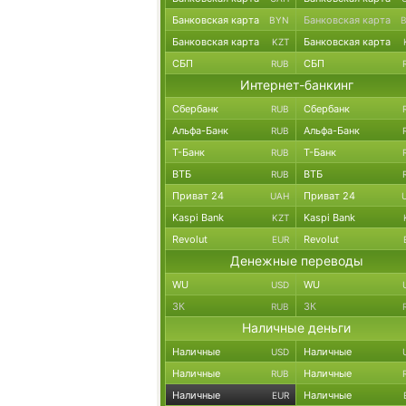
Банковская карта
Банковская карта
BYN
Банковская карта
Банковская карта
KZT
СБП
СБП
RUB
Интернет-банкинг
Сбербанк
Сбербанк
RUB
Альфа-Банк
Альфа-Банк
RUB
Т-Банк
Т-Банк
RUB
ВТБ
ВТБ
RUB
Приват 24
Приват 24
UAH
Kaspi Bank
Kaspi Bank
KZT
Revolut
Revolut
EUR
Денежные переводы
WU
WU
USD
ЗК
ЗК
RUB
Наличные деньги
Наличные
Наличные
USD
Наличные
Наличные
RUB
Наличные
Наличные
EUR