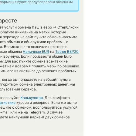
информация будет продублирована обменным
аресте
→
яет услуги обмена Кэш в евро
Стейблкоин
братите внимание на метки, которые
я перехода на сайт пункта обмена нажмите
нкта обмена и обнаружили проблемы с
а. Возможно, что возникли некоторые
еские обмены
Наличные EUR
на
Tether BEP20
н вручную. Если произвести обмен Euro
ем для вас пункте обмена все-таки не
может нам вовремя принять меры по решению
ить его из листинга до решения проблемы.
 когда вы попадаете на вебсайт пункта
алгоритмом обмена электронных денег, мы
ользования сервиса.
используйте
Калькулятор
. Для комфорта
атистике
курсов и резервов. Если же вы не
пешите с обменом, воспользуйтесь услугой
mail или же на Telegram. В случае
дете наилучший вариант двух обменов