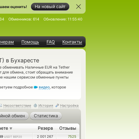
На новый сайт
шаем оценить!
34
Обменников:
614
Обновление:
11:55:40
тнерам
Помощь
FAQ
Контакты
) в Бухаресте
е обменивать Наличные EUR на Tether
т для обмена, стоит обращать внимание
ные нашим сервисом обменные пункты
оветуем подробное
видео
, которое
Несоответствие
История
Настройка
йной обмен
Статистика
аете
Резерв
Отзывы
▼
849
2 001 267
7525
USDT BEP20