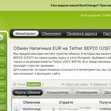
Уже видели новый BestChange? Пригла
Всего курсов:
12465
Мониторинг
Обменники
Проверка адреса
Пар
е
Обмен Наличные EUR на Tether BEP20 (USDT
Мы предлагаем вам листинг пунктов обмена, в которых вы может
BTC
BEP20 (USDT) по наилучшему курсу в сети Интернет. Выбирая сай
BCH
также и на резерв валюты Tether USDT BEP20. Все представлен
проходят строгую проверку.
ETH
Для клиентов, которые впервые пользуются мониторингом, мы с
LTC
рассказывает о функциях сайта.
XRP
XMR
Город:
Бухарест
Обратный обмен
Избранное
OGE
Курсы обмена
Калькулятор
Оповещение
Дво
ASH
SDT
Обменник
Отдаете
Получ
SDT
от 3 050
MultiXchange
1
1.11551
EUR Наличными