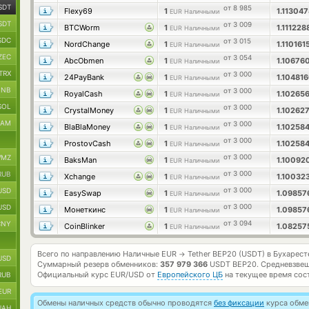
SDT
от 8 985
Flexy69
1
1.11304
EUR Наличными
SDT
от 3 009
BTCWorm
1
1.111228
EUR Наличными
SDC
от 3 015
NordChange
1
1.11016
EUR Наличными
ZEC
от 3 054
AbcObmen
1
1.10676
EUR Наличными
TRX
от 3 000
24PayBank
1
1.10481
EUR Наличными
BNB
от 3 000
RoyalCash
1
1.10265
EUR Наличными
SOL
от 3 000
CrystalMoney
1
1.10262
EUR Наличными
RAM
от 3 000
BlaBlaMoney
1
1.10258
EUR Наличными
от 3 000
ProstovCash
1
1.10258
EUR Наличными
от 3 000
MZ
BaksMan
1
1.1009
EUR Наличными
от 3 000
RUB
Xchange
1
1.10032
EUR Наличными
от 3 000
USD
EasySwap
1
1.0985
EUR Наличными
от 3 000
USD
Монеткинс
1
1.0985
EUR Наличными
от 3 094
CNY
CoinBlinker
1
1.08257
EUR Наличными
Всего по направлению Наличные EUR
Tether BEP20 (USDT) в Бухарес
→
USD
Суммарный резерв обменников:
357 979 366
USDT BEP20.
Средневзвеш
Официальный курс
EUR/USD
от
Европейского ЦБ
на текущее время сос
RUB
EUR
Обмены наличных средств обычно проводятся
без фиксации
курса обмен
UAH