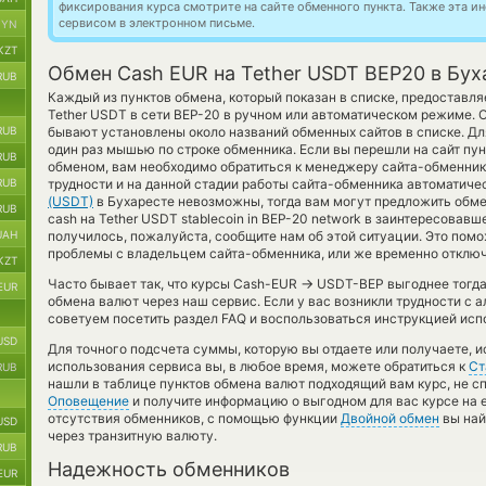
фиксирования курса смотрите на сайте обменного пункта. Также эта 
сервисом в электронном письме.
BYN
KZT
Обмен Cash EUR на Tether USDT BEP20 в Бух
RUB
Каждый из пунктов обмена, который показан в списке, предоставл
Tether USDT в сети BEP-20 в ручном или автоматическом режиме. О
RUB
бывают установлены около названий обменных сайтов в списке. Дл
один раз мышью по строке обменника. Если вы перешли на сайт пу
RUB
обменом, вам необходимо обратиться к менеджеру сайта-обменник
RUB
трудности и на данной стадии работы сайта-обменника автоматич
(USDT)
в Бухаресте невозможны, тогда вам могут предложить обме
RUB
cash на Tether USDT stablecoin in BEP-20 network в заинтересовавш
UAH
получилось, пожалуйста, сообщите нам об этой ситуации. Это по
проблемы с владельцем сайта-обменника, или же временно отключ
KZT
→
Часто бывает так, что курсы Cash-EUR
USDT-BEP выгоднее тогда,
EUR
обмена валют через наш сервис. Если у вас возникли трудности с 
советуем посетить раздел FAQ и воспользоваться инструкцией исп
USD
Для точного подсчета суммы, которую вы отдаете или получаете, 
использования сервиса вы, в любое время, можете обратиться к
Ст
RUB
нашли в таблице пунктов обмена валют подходящий вам курс, не с
Оповещение
и получите информацию о выгодном для вас курсе на e-
отсутствия обменников, с помощью функции
Двойной обмен
вы най
USD
через транзитную валюту.
RUB
Надежность обменников
EUR