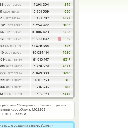
788
1 298 394
249
USDT BEP20
81
2 301 569
650
USDT BEP20
154
452 762
1632
USDT BEP20
002
5 254 422
6162
USDT BEP20
664
10 006 423
6758
USDT BEP20
612
60 038 847
1
2070
USDT BEP20
792
61 829 364
596
USDT BEP20
410
50 034 114
1920
USDT BEP20
409
81 610 147
8517
USDT BEP20
2005
1 376 528
8024
USDT BEP20
358
75 049 883
8210
USDT BEP20
7659
4 115 750
815
USDT BEP20
7659
715 635
418
USDT BEP20
531
1 894 261
3449
USDT BEP20
те работает
15
надежных обменных пунктов.
енный курс обмена:
1.102263
тавляет
1.153500
а после создания заявки. Условия