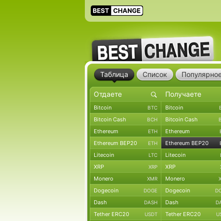
Таблица
Список
Популярно
Bitcoin
Bitcoin
BTC
Bitcoin Cash
Bitcoin Cash
BCH
Ethereum
Ethereum
ETH
Ethereum BEP20
Ethereum BEP20
ETH
Litecoin
Litecoin
LTC
XRP
XRP
XRP
Monero
Monero
XMR
Dogecoin
Dogecoin
DOGE
D
Dash
Dash
DASH
D
Tether ERC20
Tether ERC20
USDT
U