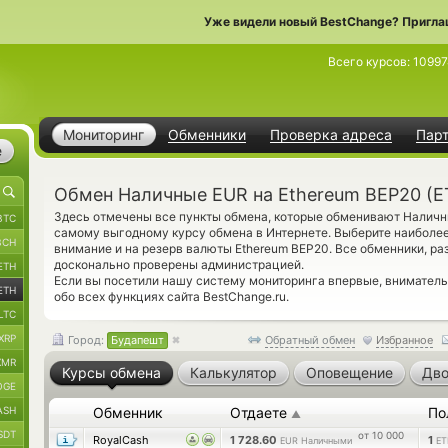
Уже видели новый BestChange? Пригла
Всего курсов:
10997
Мониторинг
Обменники
Проверка адреса
Пар
е
Обмен Наличные EUR на Ethereum BEP20 (E
Здесь отмечены все пункты обмена, которые обменивают Наличны
BTC
самому выгодному курсу обмена в Интернете. Выберите наиболе
BCH
внимание и на резерв валюты Ethereum BEP20. Все обменники, р
досконально проверены администрацией.
ETH
Если вы посетили нашу систему мониторинга впервые, внимател
ETH
обо всех функциях сайта BestChange.ru.
LTC
XRP
Город:
Будапешт
Обратный обмен
Избранное
XMR
Курсы обмена
Калькулятор
Оповещение
Дво
OGE
ASH
Обменник
Отдаете
По
▲
SDT
от 10 000
RoyalCash
1 728.60
1
EUR Наличными
ET