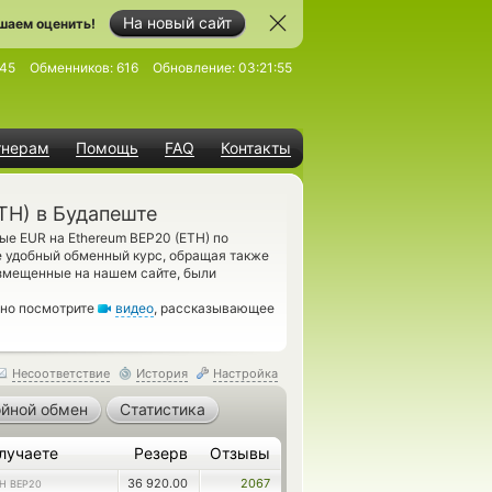
На новый сайт
шаем оценить!
45
Обменников:
616
Обновление:
03:21:55
тнерам
Помощь
FAQ
Контакты
TH) в Будапеште
е EUR на Ethereum BEP20 (ETH) по
е удобный обменный курс, обращая также
азмещенные на нашем сайте, были
ьно посмотрите
видео
, рассказывающее
Несоответствие
История
Настройка
йной обмен
Статистика
лучаете
Резерв
Отзывы
36 920.00
2067
H BEP20