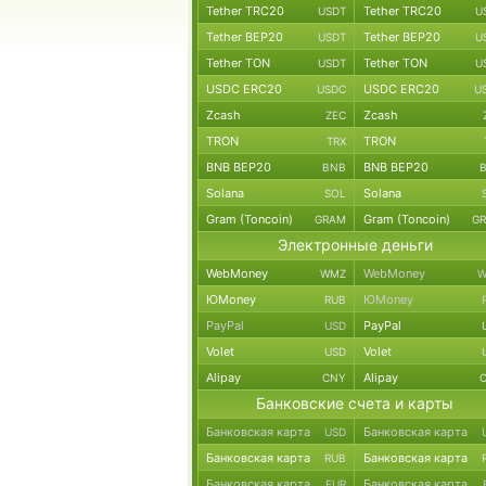
Tether TRC20
Tether TRC20
USDT
U
Tether BEP20
Tether BEP20
USDT
U
Tether TON
Tether TON
USDT
U
USDC ERC20
USDC ERC20
USDC
U
Zcash
Zcash
ZEC
TRON
TRON
TRX
BNB BEP20
BNB BEP20
BNB
Solana
Solana
SOL
Gram (Toncoin)
Gram (Toncoin)
GRAM
G
Электронные деньги
WebMoney
WebMoney
WMZ
W
ЮMoney
ЮMoney
RUB
PayPal
PayPal
USD
Volet
Volet
USD
Alipay
Alipay
CNY
Банковские счета и карты
Банковская карта
Банковская карта
USD
Банковская карта
Банковская карта
RUB
Банковская карта
Банковская карта
EUR