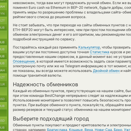
невозможен, тогда вам могут предложить ручной обмен. Если же в
UAH
поменял Euro cash на Ethereum in BEP-20 network, будьте добры, с
принять меры по разрешению проблемы с владельцами сайта-обмен
BYN
рейтингового списка до решения вопроса.
KZT
Не стоит забывать, что при переходе на сайты обменных пунктов с
RUB
ETH-BEP20 могут быть интереснее, чем при простом посещении об
обменом электронных денег и его алгоритмом, мы рекомендуем пос
подробной инструкцией по сервису.
RUB
Постарайтесь каждый раз применять
Калькулятор
, чтобы проверит
RUB
вашим услугам постоянно доступна точная
Статистика
курсов и ре
RUB
предоставленные нашим сервисом, в данный момент вас не устраи
Оповещение
, в которой имеется возможность задать свои парамет
RUB
электронную почту или же на Telegram информацию в тот момент, ко
UAH
не показаны, вы всегда можете использовать
Двойной обмен
и найт
помощи транзитной валюты.
KZT
Надежность обменников
EUR
Каждый из обменных пунктов, присутствующих на нашем сайте, бы
при этом команда BestChange непрерывно следит за надлежащим и
USD
Использование мониторинга позволяет повысить безопасность пр
пунктах. При выборе обменного пункта, пожалуйста, обращайте вн
RUB
размер резервов и текущий статус обменника на нашем мониторинг
Выберите подходящий город
USD
Обменные пункты покупают и продают криптовалюты и электронные
RUB
странах, например:
Братислава
,
Кошице
,
Вена
,
Нови-Сад
,
Брно
,
Ужг