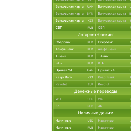
Банковская карта
Банковская карта
UAH
Банковская карта
Банковская карта
BYN
Банковская карта
Банковская карта
KZT
СБП
СБП
RUB
Интернет-банкинг
Сбербанк
Сбербанк
RUB
Альфа-Банк
Альфа-Банк
RUB
Т-Банк
Т-Банк
RUB
ВТБ
ВТБ
RUB
Приват 24
Приват 24
UAH
Kaspi Bank
Kaspi Bank
KZT
Revolut
Revolut
EUR
Денежные переводы
WU
WU
USD
ЗК
ЗК
RUB
Наличные деньги
Наличные
Наличные
USD
Наличные
Наличные
RUB