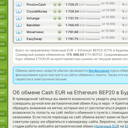
SDT
от 10 000
ProstovCash
1 729.21
1
EUR Наличными
ET
SDT
от 10 000
CrystalMoney
1 729.54
1
EUR Наличными
ET
SDT
от 10 000
Xchange
1 731.70
1
EUR Наличными
ET
SDC
от 10 000
BaksMan
1 744.05
1
EUR Наличными
ET
ZEC
от 10 000
Монеткинс
1 791.66
1
EUR Наличными
ET
TRX
от 10 000
EasySwap
1 791.75
1
EUR Наличными
ET
BNB
Всего по направлению Наличные EUR
Ethereum BEP20 (ETH) в Будапе
→
SOL
Суммарный резерв обменников:
170 498.00
ETH BEP20.
Средневзвешен
RAM
Курс обмена
ETH/EUR
на криптовалютных рынках на текущее время со
Обмены наличных средств обычно проводятся
без фиксации
курса обмен
MZ
фиксирования курса смотрите на сайте обменного пункта. Также эта 
RUB
сервисом в электронном письме.
USD
Об обмене Cash EUR на Ethereum BEP20 в Б
USD
В приведенной таблице вы имеете возможность увидеть ряд пункто
CNY
→
совершить ручной или автоматический обмен Кэш в евро
Криптов
обращать внимание на метки, которые могут располагаться рядом 
возможность попасть на сайт любого обменного пункта с помощью
USD
названием. Если после перехода на сайт обмена валют вами не бы
RUB
советуем сразу же обратиться к менеджеру сайта. Вероятно, что п
стадии работы вебсайта автоматический обмен
Наличные EUR
на
E
EUR