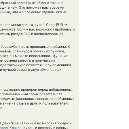
ыбранный вами пункт обмена так и не
ообщите нам. Это поможет нам вовремя
ника, или же временно удалить его из
→
 нашего мониторинга, курсы Cash-EUR
менников. Если у вас возникают проблемы с
етить раздел FAQ и воспользоваться
ь безошибочность проводимого обмена. К
зервов. Если курсы обменных пунктов,
вают, вы можете использовать функцию
ры обмена валюты и получить на
гда такой курс появится. Если обменники
и лучший вариант двух обменов при
л тщательно проверен перед добавлением,
сполнением ими своих обязательств.
оводимых финансовых операций в обменных
имание на отзывы других пользователей,
е.
 деньги за наличные во многих городах и
ород
,
Краков
. Курсы и резервы в разных