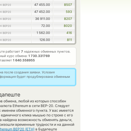
47 455.00
8507
H BEP20
47 452.00
593
H BEP20
36 911.00
8207
H BEP20
72.00
8020
H BEP20
1 562.00
416
H BEP20
126.00
811
H BEP20
ште работает
7
надежных обменных пунктов.
ный курс обмена:
1 730.331769
ставляет
1 640.558955
а после создания заявки. Условия
информация будет продублирована обменным
удапеште
в обмена, любой из которых способен
алюта Ethereum в сети BEP-20. Следует
с именем обменного пункта. У вас имеется
 единичного клика мышью по строке с его
ла найдена возможность обменять деньги,
роизошли временные трудности и на данной
thereum BEP20 (ETH)
в Будапеште