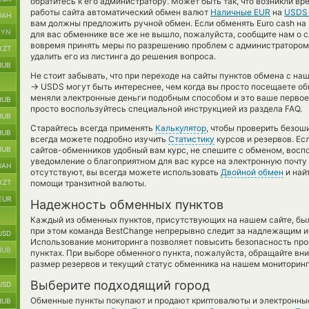
обратитесь к его администратору. Может быть так, что возникли в
работы сайта автоматический обмен валют
Наличные EUR
на
USDS 
UAH
вам должны предложить ручной обмен. Если обменять Euro cash на 
BYN
для вас обменнике все же не вышло, пожалуйста, сообщите нам о
вовремя принять меры по разрешению проблем с администратором
KZT
удалить его из листинга до решения вопроса.
RUB
Не стоит забывать, что при переходе на сайты пунктов обмена с н
→
USDS могут быть интереснее, чем когда вы просто посещаете обм
меняли электронные деньги подобным способом и это ваше перво
RUB
просто воспользуйтесь специальной инструкцией из раздела FAQ.
RUB
Старайтесь всегда применять
Калькулятор
, чтобы проверить безо
RUB
всегда можете подробно изучить
Статистику
курсов и резервов. Ес
RUB
сайтов-обменников удобный вам курс, не спешите с обменом, восп
уведомление о благоприятном для вас курсе на электронную почту 
UAH
отсутствуют, вы всегда можете использовать
Двойной обмен
и най
KZT
помощи транзитной валюты.
EUR
Надежность обменных пунктов
Каждый из обменных пунктов, присутствующих на нашем сайте, бы
при этом команда BestChange непрерывно следит за надлежащим и
USD
Использование мониторинга позволяет повысить безопасность пр
RUB
пунктах. При выборе обменного пункта, пожалуйста, обращайте вн
размер резервов и текущий статус обменника на нашем мониторинг
Выберите подходящий город
USD
Обменные пункты покупают и продают криптовалюты и электронные
RUB