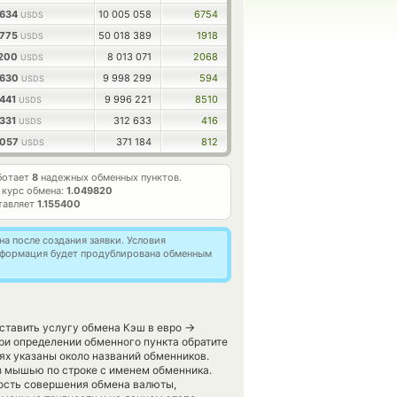
2634
10 005 058
6754
USDS
3775
50 018 389
1918
USDS
1200
8 013 071
2068
USDS
4630
9 998 299
594
USDS
6441
9 996 221
8510
USDS
7331
312 633
416
USDS
2057
371 184
812
USDS
аботает
8
надежных обменных пунктов.
 курс обмена:
1.049820
тавляет
1.155400
а после создания заявки. Условия
информация будет продублирована обменным
→
оставить услугу обмена Кэш в евро
ри определении обменного пункта обратите
ях указаны около названий обменников.
аз мышью по строке с именем обменника.
ность совершения обмена валюты,