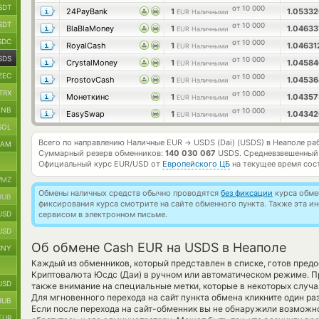
SDT
от 10 000
24PayBank
1
1.0533
EUR Наличными
SDT
от 10 000
BlaBlaMoney
1
1.0463
EUR Наличными
SDC
от 10 000
RoyalCash
1
1.0463
EUR Наличными
SDS
от 10 000
CrystalMoney
1
1.0458
EUR Наличными
ZEC
от 10 000
ProstovCash
1
1.0453
EUR Наличными
TRX
от 10 000
Монеткинс
1
1.0435
EUR Наличными
BNB
от 10 000
EasySwap
1
1.0434
EUR Наличными
SOL
Всего по направлению Наличные EUR
USDS (Dai) (USDS) в Неаполе р
→
RAM
Суммарный резерв обменников:
140 030 067
USDS.
Средневзвешенный
Официальный курс
EUR/USD
от
Европейского ЦБ
на текущее время сос
MZ
Обмены наличных средств обычно проводятся
без фиксации
курса обмен
RUB
фиксирования курса смотрите на сайте обменного пункта. Также эта 
USD
сервисом в электронном письме.
USD
Об обмене Cash EUR на USDS в Неаполе
CNY
Каждый из обменников, который представлен в списке, готов пред
Криптовалюта Юсдс (Даи) в ручном или автоматическом режиме. П
USD
также внимание на специальные метки, которые в некоторых случа
Для мгновенного перехода на сайт пункта обмена кликните один р
RUB
Если после перехода на сайт-обменник вы не обнаружили возмож
EUR