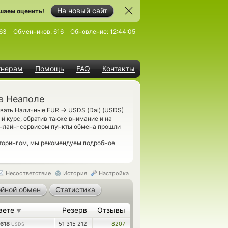
На новый сайт
шаем оценить!
63
Обменников:
616
Обновление:
12:44:05
тнерам
Помощь
FAQ
Контакты
в Неаполе
→
ивать Наличные EUR
USDS (Dai) (USDS)
й курс, обратив также внимание и на
нлайн-сервисом пункты обмена прошли
торингом, мы рекомендуем подробное
Несоответствие
История
Настройка
йной обмен
Статистика
аете
Резерв
Отзывы
▼
0618
51 315 212
8207
USDS