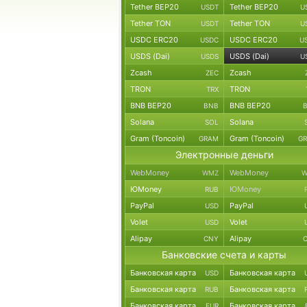
Tether BEP20
Tether BEP20
USDT
U
Tether TON
Tether TON
USDT
U
USDC ERC20
USDC ERC20
USDC
U
USDS (Dai)
USDS (Dai)
USDS
U
Zcash
Zcash
ZEC
TRON
TRON
TRX
BNB BEP20
BNB BEP20
BNB
Solana
Solana
SOL
Gram (Toncoin)
Gram (Toncoin)
GRAM
G
Электронные деньги
WebMoney
WebMoney
WMZ
W
ЮMoney
ЮMoney
RUB
PayPal
PayPal
USD
Volet
Volet
USD
Alipay
Alipay
CNY
Банковские счета и карты
Банковская карта
Банковская карта
USD
Банковская карта
Банковская карта
RUB
Банковская карта
Банковская карта
EUR