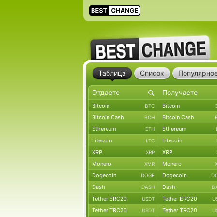
Таблица
Список
Популярно
Bitcoin
Bitcoin
BTC
Bitcoin Cash
Bitcoin Cash
BCH
Ethereum
Ethereum
ETH
Litecoin
Litecoin
LTC
XRP
XRP
XRP
Monero
Monero
XMR
Dogecoin
Dogecoin
DOGE
D
Dash
Dash
DASH
D
Tether ERC20
Tether ERC20
USDT
U
Tether TRC20
Tether TRC20
USDT
U