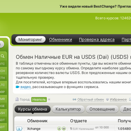
Уже видели новый BestChange? Пригла
Всего курсов:
12462
Мониторинг
Обменники
Проверка адреса
Пар
е
Обмен Наличные EUR на USDS (Dai) (USDS) 
В таблице отмечены все обменные пункты, где вы можете обмен
BTC
по самому выгодному курсу обмена. Определите наиболее удобны
BCH
резервное количество валюты USDS. Все предложенные нашим о
тщательную проверку.
ETH
Для посетителей, которые впервые воспользовались нашим мони
LTC
видео
, рассказывающее о функциях сервиса.
XRP
XMR
Город:
Неаполь
Обратный обмен
Избранное
OGE
Курсы обмена
Калькулятор
Оповещение
Дво
ASH
SDT
Обменник
Отдаете
Получ
SDT
от 10 000
Xchange
1
1.0548
EUR Наличными