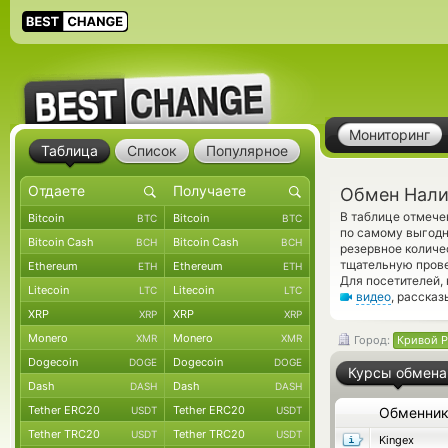
Мониторинг
Таблица
Список
Популярное
Обмен Налич
В таблице отмече
Bitcoin
Bitcoin
BTC
BTC
по самому выгодн
Bitcoin Cash
Bitcoin Cash
BCH
BCH
резервное колич
тщательную прове
Ethereum
Ethereum
ETH
ETH
Для посетителей,
Litecoin
Litecoin
LTC
LTC
видео
, расска
XRP
XRP
XRP
XRP
Monero
Monero
XMR
XMR
Город:
Кривой Р
Dogecoin
Dogecoin
DOGE
DOGE
Курсы обмена
Dash
Dash
DASH
DASH
Tether ERC20
Tether ERC20
USDT
USDT
Обменни
Tether TRC20
Tether TRC20
USDT
USDT
Kingex