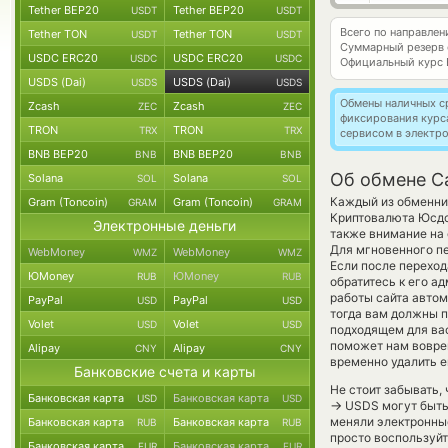
Tether BEP20
Tether BEP20
USDT
USDT
Всего по направле
Tether TON
Tether TON
USDT
USDT
Суммарный резерв
USDC ERC20
USDC ERC20
USDC
USDC
Официальный курс
USDS (Dai)
USDS (Dai)
USDS
USDS
Обмены наличных с
Zcash
Zcash
ZEC
ZEC
фиксирования курс
TRON
TRON
TRX
TRX
сервисом в электр
BNB BEP20
BNB BEP20
BNB
BNB
Об обмене C
Solana
Solana
SOL
SOL
Каждый из обменник
Gram (Toncoin)
Gram (Toncoin)
GRAM
GRAM
Криптовалюта Юсдс 
Электронные деньги
также внимание на 
Для мгновенного пе
WebMoney
WebMoney
WMZ
WMZ
Если после перехо
ЮMoney
ЮMoney
RUB
RUB
обратитесь к его а
работы сайта авто
PayPal
PayPal
USD
USD
тогда вам должны п
Volet
Volet
USD
USD
подходящем для вас
поможет нам вовре
Alipay
Alipay
CNY
CNY
временно удалить е
Банковские счета и карты
Не стоит забывать,
Банковская карта
Банковская карта
USD
USD
→
USDS могут быть 
меняли электронны
Банковская карта
Банковская карта
RUB
RUB
просто воспользуйт
Банковская карта
Банковская карта
EUR
EUR