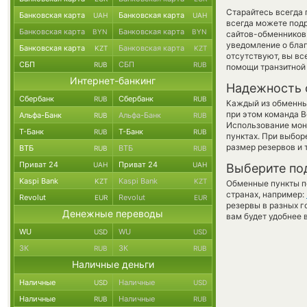
Старайтесь всегда
Банковская карта
Банковская карта
UAH
UAH
всегда можете под
Банковская карта
Банковская карта
BYN
BYN
сайтов-обменников 
уведомление о благ
Банковская карта
Банковская карта
KZT
KZT
отсутствуют, вы в
СБП
СБП
RUB
RUB
помощи транзитной
Интернет-банкинг
Надежность 
Сбербанк
Сбербанк
RUB
RUB
Каждый из обменны
при этом команда 
Альфа-Банк
Альфа-Банк
RUB
RUB
Использование мон
Т-Банк
Т-Банк
RUB
RUB
пунктах. При выбор
размер резервов и 
ВТБ
ВТБ
RUB
RUB
Приват 24
Приват 24
UAH
UAH
Выберите по
Kaspi Bank
Kaspi Bank
KZT
KZT
Обменные пункты по
странах, например:
Revolut
Revolut
EUR
EUR
резервы в разных г
Денежные переводы
вам будет удобнее 
WU
WU
USD
USD
ЗК
ЗК
RUB
RUB
Наличные деньги
Наличные
Наличные
USD
USD
Наличные
Наличные
RUB
RUB