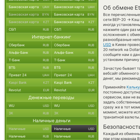
Об обмене Et
Банковская карта
Банковская карта
UAH
UAH
Банковская карта
Банковская карта
Все перечисленные 
BYN
BYN
→
сети BEP-20
Кэш 
Банковская карта
Банковская карта
KZT
KZT
иногда установлены
СБП
СБП
нажмите один раз м
RUB
RUB
осложнения с обме
Интернет-банкинг
разнообразные непо
USD
в Киеве провес
Сбербанк
Сбербанк
RUB
RUB
20 network на Doll
Альфа-Банк
Альфа-Банк
RUB
RUB
сообщите нам о да
установим причину 
Т-Банк
Т-Банк
RUB
RUB
ВТБ
ВТБ
RUB
RUB
Зачастую бывает т
вебсайт обменного 
Приват 24
Приват 24
UAH
UAH
денег, мы рекоменд
Kaspi Bank
Kaspi Bank
KZT
KZT
Применяйте
Кальку
Revolut
Revolut
EUR
EUR
постоянно доступн
Денежные переводы
сервисом, вам не 
задать собственные
WU
WU
USD
USD
сразу же в тот мом
момент, можете ис
ЗК
ЗК
RUB
RUB
транзитной валюты.
Наличные деньги
Безопасност
Наличные
Наличные
USD
USD
Каждый из обменны
Наличные
Наличные
RUB
RUB
при этом команда 