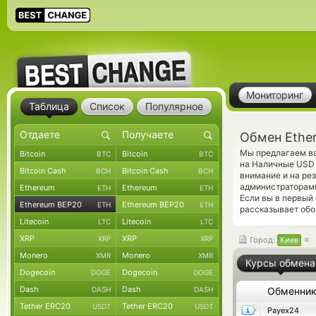
Мониторинг
Таблица
Список
Популярное
Обмен Ethe
Мы предлагаем ва
Bitcoin
Bitcoin
BTC
BTC
на Наличные USD 
Bitcoin Cash
Bitcoin Cash
BCH
BCH
внимание и на ре
администраторами
Ethereum
Ethereum
ETH
ETH
Если вы в первый
Ethereum BEP20
Ethereum BEP20
ETH
ETH
рассказывает обо 
Litecoin
Litecoin
LTC
LTC
XRP
XRP
XRP
XRP
Город:
Киев
Monero
Monero
XMR
XMR
Курсы обмена
Dogecoin
Dogecoin
DOGE
DOGE
Dash
Dash
DASH
DASH
Обменни
Tether ERC20
Tether ERC20
USDT
USDT
Payex24