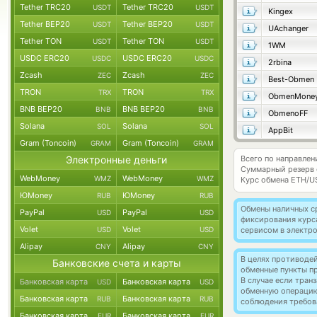
Tether TRC20
Tether TRC20
USDT
USDT
Kingex
Tether BEP20
Tether BEP20
USDT
USDT
UAchanger
Tether TON
Tether TON
USDT
USDT
1WM
USDC ERC20
USDC ERC20
USDC
USDC
2rbina
Zcash
Zcash
ZEC
ZEC
Best-Obmen
TRON
TRON
TRX
TRX
ObmenMone
BNB BEP20
BNB BEP20
BNB
BNB
ObmenoFF
Solana
Solana
SOL
SOL
AppBit
Gram (Toncoin)
Gram (Toncoin)
GRAM
GRAM
Электронные деньги
Всего по направле
Суммарный резерв
WebMoney
WebMoney
WMZ
WMZ
Курс обмена
ETH/U
ЮMoney
ЮMoney
RUB
RUB
Обмены наличных с
PayPal
PayPal
USD
USD
фиксирования курс
Volet
Volet
USD
USD
сервисом в электр
Alipay
Alipay
CNY
CNY
В целях противоде
Банковские счета и карты
обменные пункты п
В случае если тра
Банковская карта
Банковская карта
USD
USD
обменную операци
Банковская карта
Банковская карта
RUB
RUB
соблюдения требов
Банковская карта
Банковская карта
EUR
EUR