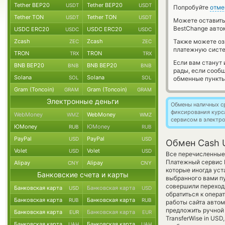
Tether BEP20
Tether BEP20
USDT
USDT
Попробуйте
отме
Tether TON
Tether TON
USDT
USDT
Можете оставит
BestChange авто
USDC ERC20
USDC ERC20
USDC
USDC
Zcash
Zcash
Также можете о
ZEC
ZEC
платежную сист
TRON
TRON
TRX
TRX
Если вам станут
BNB BEP20
BNB BEP20
BNB
BNB
рады, если сооб
Solana
Solana
SOL
SOL
обменные пункты
Gram (Toncoin)
Gram (Toncoin)
GRAM
GRAM
Электронные деньги
Обмены наличных с
фиксирования курс
WebMoney
WebMoney
WMZ
WMZ
сервисом в электр
ЮMoney
ЮMoney
RUB
RUB
PayPal
PayPal
USD
USD
Обмен Cash U
Volet
Volet
USD
USD
Все перечисленные
Платежный сервис В
Alipay
Alipay
CNY
CNY
которые иногда уст
Банковские счета и карты
выбранного вами пу
совершили переход
Банковская карта
Банковская карта
USD
USD
обратиться к опера
Банковская карта
Банковская карта
RUB
RUB
работы сайта авто
предложить ручной 
Банковская карта
Банковская карта
EUR
EUR
TransferWise in US
Банковская карта
Банковская карта
UAH
UAH