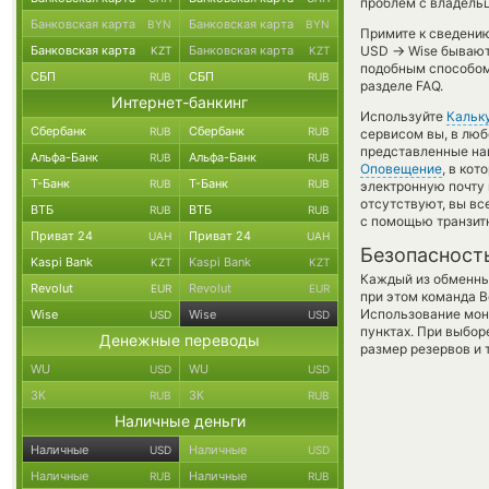
проблем с владельц
Банковская карта
Банковская карта
BYN
BYN
Примите к сведению
→
Банковская карта
Банковская карта
USD
Wise бывают 
KZT
KZT
подобным способом 
СБП
СБП
RUB
RUB
разделе FAQ.
Интернет-банкинг
Используйте
Кальк
Сбербанк
Сбербанк
RUB
RUB
сервисом вы, в люб
представленные на
Альфа-Банк
Альфа-Банк
RUB
RUB
Оповещение
, в ко
Т-Банк
Т-Банк
RUB
RUB
электронную почту 
отсутствуют, вы в
ВТБ
ВТБ
RUB
RUB
с помощью транзит
Приват 24
Приват 24
UAH
UAH
Безопасност
Kaspi Bank
Kaspi Bank
KZT
KZT
Каждый из обменны
Revolut
Revolut
EUR
EUR
при этом команда 
Использование мон
Wise
Wise
USD
USD
пунктах. При выбор
Денежные переводы
размер резервов и 
WU
WU
USD
USD
ЗК
ЗК
RUB
RUB
Наличные деньги
Наличные
Наличные
USD
USD
Наличные
Наличные
RUB
RUB