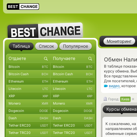
Мониторинг
Таблица
Список
Популярное
Обмен Нали
В таблице показ
Bitcoin
Bitcoin
BTC
BTC
курсу обмена. Вы
Bitcoin Cash
Bitcoin Cash
BCH
BCH
Все представленн
Для посетителей,
Ethereum
Ethereum
ETH
ETH
видео
, которо
Litecoin
Litecoin
LTC
LTC
XRP
XRP
XRP
XRP
Город:
Киев
Monero
Monero
XMR
XMR
Курсы обмена
Dogecoin
Dogecoin
DOGE
DOGE
Dash
Dash
DASH
DASH
К сожалению, на
Tether ERC20
Tether ERC20
USDT
USDT
направлением о
Tether TRC20
Tether TRC20
USDT
USDT
обменные сервис