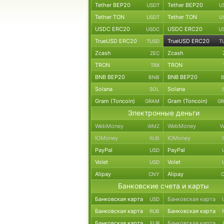
Tether BEP20
Tether BEP20
USDT
U
Tether TON
Tether TON
USDT
U
USDC ERC20
USDC ERC20
USDC
U
TrueUSD ERC20
TrueUSD ERC20
TUSD
T
Zcash
Zcash
ZEC
TRON
TRON
TRX
BNB BEP20
BNB BEP20
BNB
Solana
Solana
SOL
Gram (Toncoin)
Gram (Toncoin)
GRAM
G
Электронные деньги
WebMoney
WebMoney
WMZ
W
ЮMoney
ЮMoney
RUB
PayPal
PayPal
USD
Volet
Volet
USD
Alipay
Alipay
CNY
Банковские счета и карты
Банковская карта
Банковская карта
USD
Банковская карта
Банковская карта
RUB
Банковская карта
Банковская карта
EUR