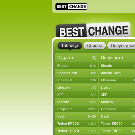
Таблица
Список
Популярно
Bitcoin
Bitcoin
BTC
Bitcoin Cash
Bitcoin Cash
BCH
Ethereum
Ethereum
ETH
Litecoin
Litecoin
LTC
XRP
XRP
XRP
Monero
Monero
XMR
Dogecoin
Dogecoin
DOGE
D
Dash
Dash
DASH
D
Tether ERC20
Tether ERC20
USDT
U
Tether TRC20
Tether TRC20
USDT
U