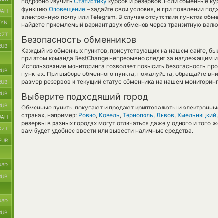
подробно изучить
Статистику
курсов и резервов. Если обменные ку
функцию
Оповещение
– задайте свои условия, и при появлении по
UAH
электронную почту или Telegram. В случае отсутствия пунктов об
BYN
найдете приемлемый вариант двух обменов через транзитную валю
KZT
Безопасность обменников
RUB
Каждый из обменных пунктов, присутствующих на нашем сайте, бы
при этом команда BestChange непрерывно следит за надлежащим и
Использование мониторинга позволяет повысить безопасность пр
RUB
пунктах. При выборе обменного пункта, пожалуйста, обращайте вн
размер резервов и текущий статус обменника на нашем мониторинг
RUB
RUB
Выберите подходящий город
RUB
Обменные пункты покупают и продают криптовалюты и электронные
странах, например:
Ровно
,
Ковель
,
Тернополь
,
Львов
,
Хмельницкий
UAH
резервы в разных городах могут отличаться даже у одного и того ж
KZT
вам будет удобнее ввести или вывести наличные средства.
EUR
USD
RUB
USD
RUB