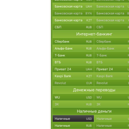
Банковская карта
Банковская карта
UAH
Банковская карта
Банковская карта
BYN
Банковская карта
Банковская карта
KZT
СБП
СБП
RUB
Интернет-банкинг
Сбербанк
Сбербанк
RUB
Альфа-Банк
Альфа-Банк
RUB
Т-Банк
Т-Банк
RUB
ВТБ
ВТБ
RUB
Приват 24
Приват 24
UAH
Kaspi Bank
Kaspi Bank
KZT
Revolut
Revolut
EUR
Денежные переводы
WU
WU
USD
ЗК
ЗК
RUB
Наличные деньги
Наличные
Наличные
USD
Наличные
Наличные
RUB