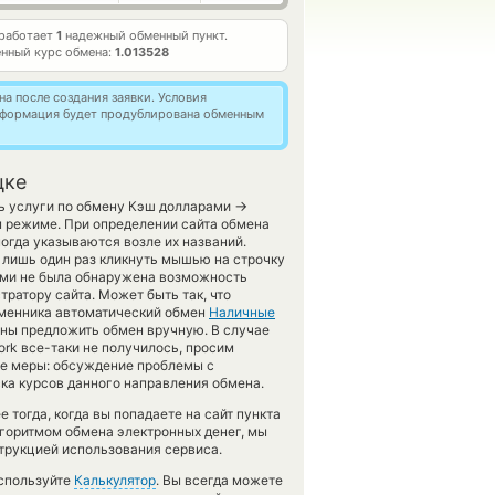
 работает
1
надежный обменный пункт.
нный курс обмена:
1.013528
а после создания заявки. Условия
информация будет продублирована обменным
цке
→
ть услуги по обмену Кэш долларами
м режиме. При определении сайта обмена
огда указываются возле их названий.
о лишь один раз кликнуть мышью на строчку
вами не была обнаружена возможность
ратору сайта. Может быть так, что
обменника автоматический обмен
Наличные
жны предложить обмен вручную. В случае
work все-таки не получилось, просим
ые меры: обсуждение проблемы с
ска курсов данного направления обмена.
тогда, когда вы попадаете на сайт пункта
лгоритмом обмена электронных денег, мы
трукцией использования сервиса.
используйте
Калькулятор
. Вы всегда можете