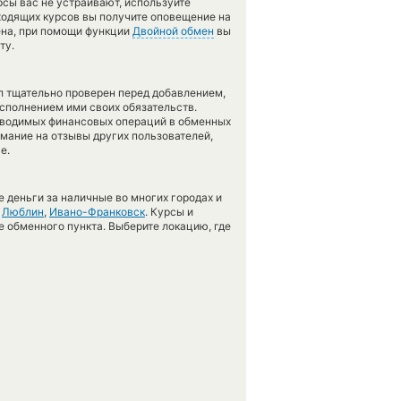
рсы вас не устраивают, используйте
дходящих курсов вы получите оповещение на
мена, при помощи функции
Двойной обмен
вы
ту.
л тщательно проверен перед добавлением,
сполнением ими своих обязательств.
оводимых финансовых операций в обменных
имание на отзывы других пользователей,
е.
 деньги за наличные во многих городах и
,
Люблин
,
Ивано-Франковск
. Курсы и
е обменного пункта. Выберите локацию, где