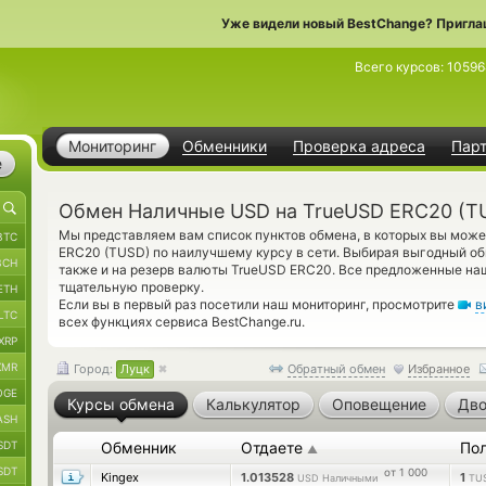
Уже видели новый BestChange? Пригла
Всего курсов:
1059
Мониторинг
Обменники
Проверка адреса
Пар
е
Обмен Наличные USD на TrueUSD ERC20 (TU
Мы представляем вам список пунктов обмена, в которых вы мож
BTC
ERC20 (TUSD) по наилучшему курсу в сети. Выбирая выгодный об
BCH
также и на резерв валюты TrueUSD ERC20. Все предложенные н
тщательную проверку.
ETH
Если вы в первый раз посетили наш мониторинг, просмотрите
в
LTC
всех функциях сервиса BestChange.ru.
XRP
XMR
Город:
Луцк
Обратный обмен
Избранное
OGE
Курсы обмена
Калькулятор
Оповещение
Дво
ASH
SDT
Обменник
Отдаете
По
▲
SDT
от 1 000
Kingex
1.013528
1
USD Наличными
TU