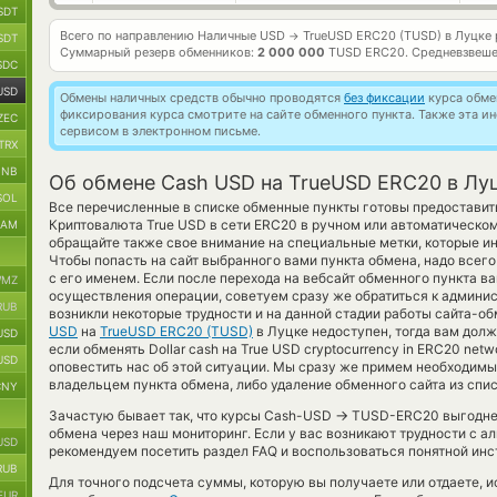
SDT
Всего по направлению Наличные USD
TrueUSD ERC20 (TUSD) в Луцке
→
SDT
Суммарный резерв обменников:
2 000 000
TUSD ERC20.
Средневзвеше
SDC
USD
Обмены наличных средств обычно проводятся
без фиксации
курса обмен
фиксирования курса смотрите на сайте обменного пункта. Также эта 
ZEC
сервисом в электронном письме.
TRX
BNB
Об обмене Cash USD на TrueUSD ERC20 в Лу
SOL
Все перечисленные в списке обменные пункты готовы предостави
Криптовалюта True USD в сети ERC20 в ручном или автоматическо
RAM
обращайте также свое внимание на специальные метки, которые ин
Чтобы попасть на сайт выбранного вами пункта обмена, надо всег
с его именем. Если после перехода на вебсайт обменного пункта 
MZ
осуществления операции, советуем сразу же обратиться к админист
RUB
возникли некоторые трудности и на данной стадии работы сайта-
USD
на
TrueUSD ERC20 (TUSD)
в Луцке недоступен, тогда вам дол
USD
если обменять Dollar cash на True USD cryptocurrency in ERC20 net
USD
оповестить нас об этой ситуации. Мы сразу же примем необходим
владельцем пункта обмена, либо удаление обменного сайта из спи
CNY
→
Зачастую бывает так, что курсы Cash-USD
TUSD-ERC20 выгоднее 
обмена через наш мониторинг. Если у вас возникают трудности с а
USD
рекомендуем посетить раздел FAQ и воспользоваться понятной инс
RUB
Для точного подсчета суммы, которую вы получаете или отдаете, 
EUR