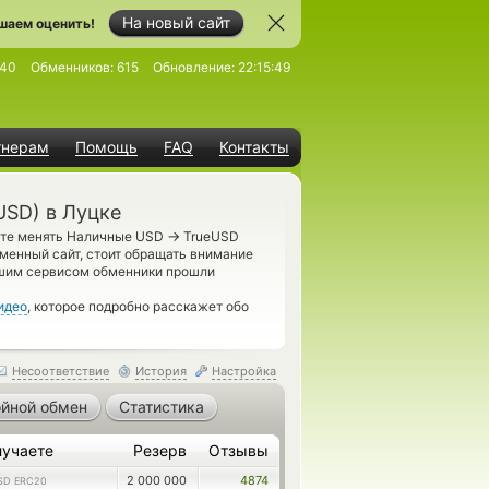
На новый сайт
шаем оценить!
640
Обменников:
615
Обновление:
22:15:49
тнерам
Помощь
FAQ
Контакты
SD) в Луцке
→
ете менять Наличные USD
TrueUSD
менный сайт, стоит обращать внимание
ашим сервисом обменники прошли
идео
, которое подробно расскажет обо
Несоответствие
История
Настройка
йной обмен
Статистика
лучаете
Резерв
Отзывы
2 000 000
4874
SD ERC20