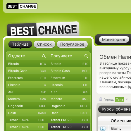
Мониторинг
Таблица
Список
Популярное
Обмен Нали
В таблице показ
Bitcoin
Bitcoin
BTC
BTC
выгодному курсу 
Bitcoin Cash
Bitcoin Cash
BCH
BCH
резерв валюты Te
нашего онлайн-се
Ethereum
Ethereum
ETH
ETH
Клиентам, посещ
Litecoin
Litecoin
LTC
LTC
все возможные фу
XRP
XRP
XRP
XRP
Monero
Monero
XMR
XMR
Город:
Тула
Dogecoin
Dogecoin
DOGE
DOGE
Курсы обмена
Dash
Dash
DASH
DASH
Tether ERC20
Tether ERC20
USDT
USDT
Обменни
Tether TRC20
Tether TRC20
USDT
USDT
Bitality