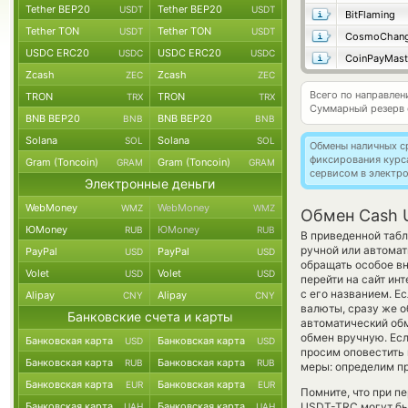
Tether BEP20
Tether BEP20
USDT
USDT
BitFlaming
Tether TON
Tether TON
USDT
USDT
CosmoChang
USDC ERC20
USDC ERC20
USDC
USDC
CoinPayMast
Zcash
Zcash
ZEC
ZEC
Всего по направле
TRON
TRON
TRX
TRX
Суммарный резерв
BNB BEP20
BNB BEP20
BNB
BNB
Solana
Solana
SOL
SOL
Обмены наличных с
фиксирования курс
Gram (Toncoin)
Gram (Toncoin)
GRAM
GRAM
сервисом в электр
Электронные деньги
WebMoney
WebMoney
WMZ
WMZ
Обмен Cash U
ЮMoney
ЮMoney
RUB
RUB
В приведенной таб
ручной или автома
PayPal
PayPal
USD
USD
обращать особое вн
Volet
Volet
USD
USD
перейти на сайт ин
с его названием. Е
Alipay
Alipay
CNY
CNY
валюты, сразу же о
Банковские счета и карты
автоматический о
обмен вручную. Если
Банковская карта
Банковская карта
USD
USD
просим оповестить
Банковская карта
Банковская карта
RUB
RUB
меры: определим пр
Банковская карта
Банковская карта
EUR
EUR
Помните, что при п
Банковская карта
Банковская карта
USDT-TRC могут быт
UAH
UAH