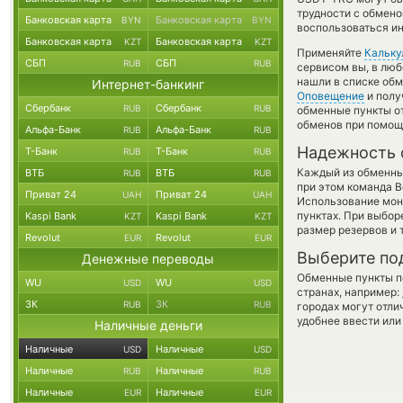
трудности с обмено
Банковская карта
Банковская карта
BYN
BYN
воспользоваться ин
Банковская карта
Банковская карта
KZT
KZT
Применяйте
Кальку
СБП
СБП
RUB
RUB
сервисом вы, в люб
нашли в списке обм
Интернет-банкинг
Оповещение
и полу
Сбербанк
Сбербанк
RUB
RUB
обменные пункты от
обменов при помощ
Альфа-Банк
Альфа-Банк
RUB
RUB
Надежность 
Т-Банк
Т-Банк
RUB
RUB
Каждый из обменны
ВТБ
ВТБ
RUB
RUB
при этом команда 
Приват 24
Приват 24
UAH
UAH
Использование мон
пунктах. При выбор
Kaspi Bank
Kaspi Bank
KZT
KZT
размер резервов и 
Revolut
Revolut
EUR
EUR
Выберите по
Денежные переводы
Обменные пункты по
WU
WU
USD
USD
странах, например:
ЗК
ЗК
RUB
RUB
городах могут отли
удобнее ввести или
Наличные деньги
Наличные
Наличные
USD
USD
Наличные
Наличные
RUB
RUB
Наличные
Наличные
EUR
EUR