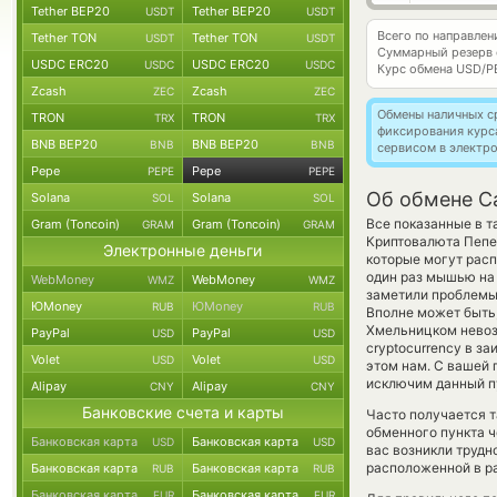
Tether BEP20
Tether BEP20
USDT
USDT
Всего по направле
Tether TON
Tether TON
USDT
USDT
Суммарный резерв
USDC ERC20
USDC ERC20
USDC
USDC
Курс обмена
USD/P
Zcash
Zcash
ZEC
ZEC
Обмены наличных с
TRON
TRON
TRX
TRX
фиксирования курс
BNB BEP20
BNB BEP20
BNB
BNB
сервисом в электр
Pepe
Pepe
PEPE
PEPE
Об обмене C
Solana
Solana
SOL
SOL
Все показанные в 
Gram (Toncoin)
Gram (Toncoin)
GRAM
GRAM
Криптовалюта Пепе
Электронные деньги
которые могут расп
один раз мышью на 
WebMoney
WebMoney
WMZ
WMZ
заметили проблемы 
ЮMoney
ЮMoney
RUB
RUB
Вполне может быть
Хмельницком невозм
PayPal
PayPal
USD
USD
cryptocurrency в з
Volet
Volet
USD
USD
этом нам. С вашей
исключим данный пу
Alipay
Alipay
CNY
CNY
Банковские счета и карты
Часто получается т
обменного пункта ч
Банковская карта
Банковская карта
USD
USD
вас возникли трудн
расположенной в ра
Банковская карта
Банковская карта
RUB
RUB
Банковская карта
Банковская карта
EUR
EUR