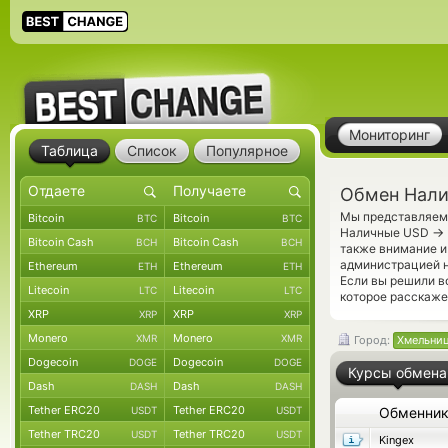
Мониторинг
Таблица
Список
Популярное
Обмен Нали
Мы представляем 
Bitcoin
Bitcoin
BTC
BTC
→
Наличные USD
Bitcoin Cash
Bitcoin Cash
BCH
BCH
также внимание и
администрацией н
Ethereum
Ethereum
ETH
ETH
Если вы решили в
Litecoin
Litecoin
LTC
LTC
которое расскаже
XRP
XRP
XRP
XRP
Monero
Monero
XMR
XMR
Город:
Хмельни
Dogecoin
Dogecoin
DOGE
DOGE
Курсы обмена
Dash
Dash
DASH
DASH
Tether ERC20
Tether ERC20
USDT
USDT
Обменни
Tether TRC20
Tether TRC20
USDT
USDT
Kingex