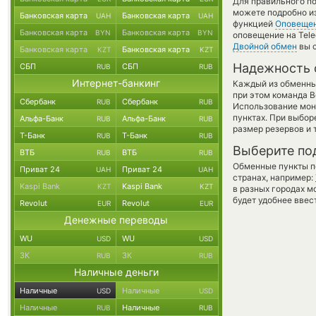
Для правильного по
можете подробно и
Банковская карта
Банковская карта
UAH
UAH
функцией
Оповеще
Банковская карта
Банковская карта
BYN
BYN
оповещение на Tele
Двойной обмен
вы с
Банковская карта
Банковская карта
KZT
KZT
Надежность 
СБП
СБП
RUB
RUB
Интернет-банкинг
Каждый из обменны
при этом команда 
Сбербанк
Сбербанк
RUB
RUB
Использование мон
пунктах. При выбор
Альфа-Банк
Альфа-Банк
RUB
RUB
размер резервов и 
Т-Банк
Т-Банк
RUB
RUB
Выберите по
ВТБ
ВТБ
RUB
RUB
Обменные пункты по
Приват 24
Приват 24
UAH
UAH
странах, например:
Kaspi Bank
Kaspi Bank
KZT
KZT
в разных городах м
будет удобнее ввес
Revolut
Revolut
EUR
EUR
Денежные переводы
WU
WU
USD
USD
ЗК
ЗК
RUB
RUB
Наличные деньги
Наличные
Наличные
USD
USD
Наличные
Наличные
RUB
RUB