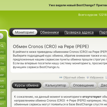
Уже видели новый BestChange? Пригла
Всего курсов:
12218
Мониторинг
Обменники
Проверка адреса
Пар
е
Обмен Cronos (CRO) на Pepe (PEPE)
В рейтинге ниже приведены обменники Cronos (CRO) на Pepe (PEP
BTC
Выберите подходящий курс обмена, обратив внимание также и на
BCH
предложенные нашим сервисом пункты обмена прошли строгую п
Если вы впервые посетили нашу систему мониторинга, просмотр
ETH
функциях сервиса BestChange.ru.
LTC
XRP
Обратный обмен
Избранное
XMR
Курсы обмена
Калькулятор
Оповещение
Дво
OGE
ASH
К сожалению, на данный момент в мониторинге
отсутствуют
обм
SDT
→
направлением обмена Cronos (CRO)
Pepe (PEPE) напрямую. Но,
SDT
обменные сервисы могут появиться в базе BestChange спустя не