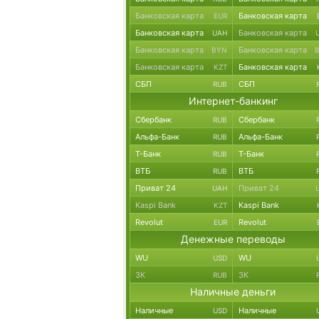
Банковская карта
Банковская карта
EUR
Банковская карта
Банковская карта
UAH
Банковская карта
Банковская карта
BYN
Банковская карта
Банковская карта
KZT
СБП
СБП
RUB
Интернет-банкинг
Сбербанк
Сбербанк
RUB
Альфа-Банк
Альфа-Банк
RUB
Т-Банк
Т-Банк
RUB
ВТБ
ВТБ
RUB
Приват 24
Приват 24
UAH
Kaspi Bank
Kaspi Bank
KZT
Revolut
Revolut
EUR
Денежные переводы
WU
WU
USD
ЗК
ЗК
RUB
Наличные деньги
Наличные
Наличные
USD