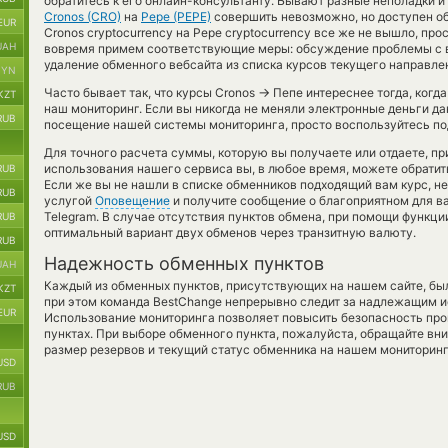
обратитесь к его онлайн-консультанту. Бывают разные неполадки и
Cronos (CRO)
на
Pepe (PEPE)
совершить невозможно, но доступен о
EUR
Cronos cryptocurrency на Pepe cryptocurrency все же не вышло, пр
UAH
вовремя примем соответствующие меры: обсуждение проблемы с в
удаление обменного вебсайта из списка курсов текущего направле
BYN
→
Часто бывает так, что курсы Cronos
Пепе интереснее тогда, когда
KZT
наш мониторинг. Если вы никогда не меняли электронные деньги д
RUB
посещение нашей системы мониторинга, просто воспользуйтесь по
Для точного расчета суммы, которую вы получаете или отдаете, п
использования нашего сервиса вы, в любое время, можете обратит
RUB
Если же вы не нашли в списке обменников подходящий вам курс, н
RUB
услугой
Оповещение
и получите сообщение о благоприятном для ва
Telegram. В случае отсутствия пунктов обмена, при помощи функц
RUB
оптимальный вариант двух обменов через транзитную валюту.
RUB
Надежность обменных пунктов
UAH
Каждый из обменных пунктов, присутствующих на нашем сайте, бы
KZT
при этом команда BestChange непрерывно следит за надлежащим и
EUR
Использование мониторинга позволяет повысить безопасность пр
пунктах. При выборе обменного пункта, пожалуйста, обращайте вн
размер резервов и текущий статус обменника на нашем мониторинг
USD
RUB
USD