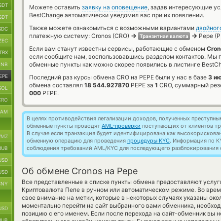
SDT
Можете оставить
заявку на оповещение
, задав интересующие у
BestChange автоматически уведомил вас при их появлении.
SDT
Также можете ознакомиться с возможными вариантами
двойног
SDC
→
→
платежную систему: Cronos (CRO)
Pepe (P
Транзитная валюта
ZEC
Если вам станут известны сервисы, работающие с обменом
Cron
TRX
если сообщите нам, воспользовавшись разделом контактов. Мы
обменные пункты как можно скорее появились в листинге BestC
BNB
EPE
Последний раз курсы обмена CRO на PEPE были у нас в базе
3 и
обмена составлял
18 544.927870
PEPE за
1
CRO, суммарный рез
SOL
000
PEPE.
CRO
RAM
В целях противодействия легализации доходов, полученных преступны
обменные пункты проводят
AML-проверки
поступающих от клиентов тр
В случае если транзакция будет идентифицирована как высокорискова
MZ
обменную операцию для проведения
процедуры KYC
. Информация по K
соблюдения требований AML/KYC для последующего разблокирования с
RUB
USD
Об обмене Cronos на Pepe
USD
Все представленные в списке пункты обмена предоставляют услу
CNY
Криптовалюта Пепе в ручном или автоматическом режиме. Во врем
свое внимание на метки, которые в некоторых случаях указаны ок
моментально перейти на сайт выбранного вами обменника, необход
USD
позицию с его именем. Если после перехода на сайт-обменник вы 
RUB