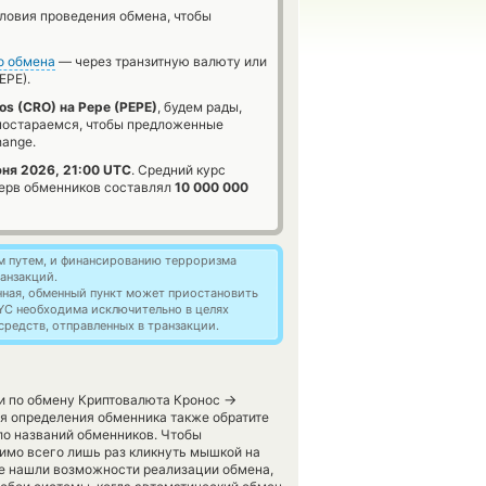
словия проведения обмена, чтобы
о обмена
— через транзитную валюту или
EPE).
os (CRO) на Pepe (PEPE)
, будем рады,
 постараемся, чтобы предложенные
hange.
юня 2026, 21:00 UTC
. Средний курс
ерв обменников составлял
10 000 000
м путем, и финансированию терроризма
анзакций.
нная, обменный пункт может приостановить
YC необходима исключительно в целях
редств, отправленных в транзакции.
→
ги по обмену Криптовалюта Кронос
я определения обменника также обратите
оло названий обменников. Чтобы
имо всего лишь раз кликнуть мышкой на
не нашли возможности реализации обмена,