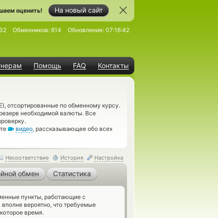
На новый сайт
шаем оценить!
32
Обменников:
614
Обновление:
07:16:42
тнерам
Помощь
FAQ
Контакты
E), отсортированные по обменному курсу.
 резерв необходимой валюты. Все
роверку.
ите
видео
, рассказывающее обо всех
Несоответствие
История
Настройка
йной обмен
Статистика
енные пункты, работающие с
 вполне вероятно, что требуемые
которое время.