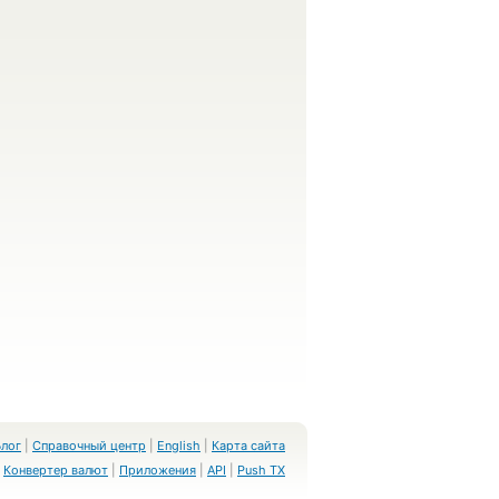
Блог
|
Справочный центр
|
English
|
Карта сайта
Конвертер валют
|
Приложения
|
API
|
Push TX