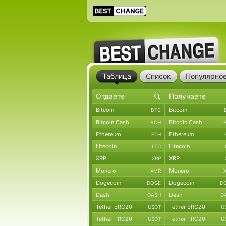
Таблица
Список
Популярно
Bitcoin
Bitcoin
BTC
Bitcoin Cash
Bitcoin Cash
BCH
Ethereum
Ethereum
ETH
Litecoin
Litecoin
LTC
XRP
XRP
XRP
Monero
Monero
XMR
Dogecoin
Dogecoin
DOGE
D
Dash
Dash
DASH
D
Tether ERC20
Tether ERC20
USDT
U
Tether TRC20
Tether TRC20
USDT
U