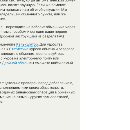
 сбои системы, когда автоматический обмен
бмен валют вручную. Если же поменять
осим написать нам об этой ситуации. Мы
ладельцем обменного пункта, или же
ния.
 вы переходите на вебсайт обменника через
анным способом и сегодня ваше первое
дробной инструкцией из раздела FAQ.
рименяйте
Калькулятор
. Для удобства
ься к
Статистике
курсов обмена и резервов.
е спешите с обменом, воспользуйтесь
с курсе на электронную почту или
ии
Двойной обмен
вы сможете найти самый
л тщательно проверен перед добавлением,
сполнением ими своих обязательств.
оводимых финансовых операций в обменных
имание на отзывы других пользователей,
е.