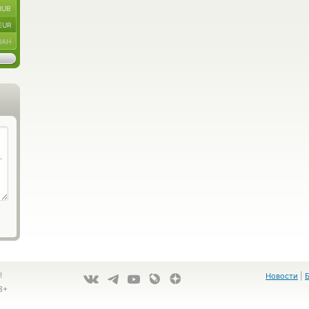
RUB
EUR
UAH
!
Новости
|
8+