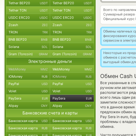
Tether BEP20
Tether BEP20
USDT
USDT
Всего по направле
Tether TON
Tether TON
USDT
USDT
Суммарный резерв
USDC ERC20
USDC ERC20
USDC
USDC
Официальный курс
Zcash
Zcash
ZEC
ZEC
Обмены наличных с
TRON
TRON
TRX
TRX
фиксирования курс
BNB BEP20
BNB BEP20
BNB
BNB
сервисом в электр
Solana
Solana
SOL
SOL
Некоторые из пред
Gram (Toncoin)
Gram (Toncoin)
GRAM
GRAM
обменов с расчето
Электронные деньги
выгодный обмен дл
WebMoney
WebMoney
WMZ
WMZ
Обмен Cash 
ЮMoney
ЮMoney
RUB
RUB
Все указанные в с
PayPal
PayPal
USD
USD
ручном или автомат
Volet
Volet
USD
USD
располагаются рядо
всего лишь один ра
PaySera
PaySera
EUR
EUR
заметили сложности
Alipay
Alipay
CNY
CNY
что в данное врем
предложен обмен вр
Банковские счета и карты
Pay Sera in euro, 
Банковская карта
Банковская карта
USD
USD
проблемы с владел
обмена.
Банковская карта
Банковская карта
RUB
RUB
Часто получается т
Банковская карта
Банковская карта
EUR
EUR