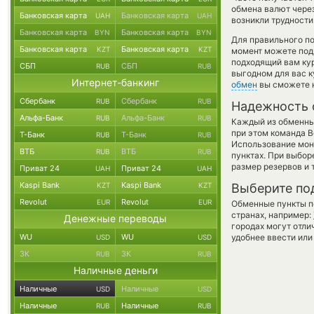
обмена валют через
Банковская карта
Банковская карта
UAH
UAH
возникли трудности
Банковская карта
Банковская карта
BYN
BYN
Для правильного по
Банковская карта
Банковская карта
KZT
KZT
момент можете под
подходящий вам кур
СБП
СБП
RUB
RUB
выгодном для вас к
Интернет-банкинг
обмен
вы сможете н
Сбербанк
Сбербанк
RUB
RUB
Надежность 
Альфа-Банк
Альфа-Банк
RUB
RUB
Каждый из обменны
при этом команда 
Т-Банк
Т-Банк
RUB
RUB
Использование мон
ВТБ
ВТБ
RUB
RUB
пунктах. При выбор
размер резервов и 
Приват 24
Приват 24
UAH
UAH
Kaspi Bank
Kaspi Bank
KZT
KZT
Выберите по
Revolut
Revolut
EUR
EUR
Обменные пункты по
странах, например:
Денежные переводы
городах могут отли
WU
WU
удобнее ввести или
USD
USD
ЗК
ЗК
RUB
RUB
Наличные деньги
Наличные
Наличные
USD
USD
Наличные
Наличные
RUB
RUB