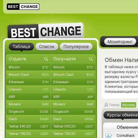
Мониторинг
Таблица
Список
Популярное
Обмен Нали
В таблице ниже о
Bitcoin
Bitcoin
BTC
BTC
выгодному курсу 
Bitcoin Cash
Bitcoin Cash
BCH
BCH
резерву валюты P
администраторам
Ethereum
Ethereum
ETH
ETH
Клиентам, которы
Litecoin
Litecoin
LTC
LTC
показывающий во
XRP
XRP
XRP
XRP
Monero
Monero
XMR
XMR
Город:
Москва
Dogecoin
Dogecoin
DOGE
DOGE
Курсы обмена
Dash
Dash
DASH
DASH
Tether ERC20
Tether ERC20
USDT
USDT
Обменни
Tether TRC20
Tether TRC20
USDT
USDT
CoinsBlack