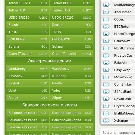
Tether BEP20
Tether BEP20
USDT
USDT
MultiXchang
Tether TON
Tether TON
USDT
USDT
AbcObmen
USDC ERC20
USDC ERC20
USDC
USDC
60сек
Zcash
Zcash
ZEC
ZEC
BTCRotor
TRON
TRON
TRX
TRX
NicexChange
BNB BEP20
BNB BEP20
BNB
BNB
Банкомат
Solana
Solana
SOL
SOL
NordChange
Gram (Toncoin)
Gram (Toncoin)
GRAM
GRAM
ProstovCash
Электронные деньги
BaksMan
WebMoney
WebMoney
WMZ
WMZ
EasySwap
ЮMoney
ЮMoney
RUB
RUB
Монеткинс
PayPal
PayPal
USD
USD
CoinBlinker
Volet
Volet
USD
USD
24PayBank
Alipay
Alipay
CNY
CNY
RoyalCash
Банковские счета и карты
CrystalMone
Банковская карта
Банковская карта
USD
USD
BlaBlaMoney
Банковская карта
Банковская карта
RUB
RUB
Xchange
Банковская карта
Банковская карта
EUR
EUR
Всего по направле
Банковская карта
Банковская карта
UAH
UAH