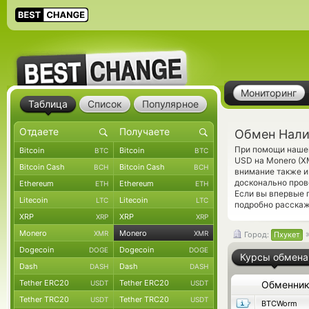
Мониторинг
Таблица
Список
Популярное
Обмен Нали
При помощи нашег
Bitcoin
Bitcoin
BTC
BTC
USD на Monero (X
Bitcoin Cash
Bitcoin Cash
BCH
BCH
внимание также и
досконально про
Ethereum
Ethereum
ETH
ETH
Если вы впервые 
Litecoin
Litecoin
LTC
LTC
подробно расскаж
XRP
XRP
XRP
XRP
Monero
Monero
XMR
XMR
Город:
Пхукет
Dogecoin
Dogecoin
DOGE
DOGE
Курсы обмена
Dash
Dash
DASH
DASH
Tether ERC20
Tether ERC20
USDT
USDT
Обменни
Tether TRC20
Tether TRC20
USDT
USDT
BTCWorm