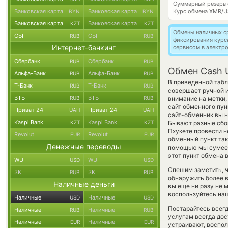
Суммарный резерв
Банковская карта
Банковская карта
Курс обмена
XMR/U
BYN
BYN
Банковская карта
Банковская карта
KZT
KZT
Обмены наличных с
СБП
СБП
RUB
RUB
фиксирования курс
Интернет-банкинг
сервисом в электр
Сбербанк
Сбербанк
RUB
RUB
Обмен Cash 
Альфа-Банк
Альфа-Банк
RUB
RUB
В приведенной табл
Т-Банк
Т-Банк
RUB
RUB
совершает ручной 
ВТБ
ВТБ
RUB
RUB
внимание на метки,
сайт обменного пун
Приват 24
Приват 24
UAH
UAH
сайт-обменник вы н
Kaspi Bank
Kaspi Bank
KZT
KZT
Бывают разные сбои
Пхукете провести н
Revolut
Revolut
EUR
EUR
обменный пункт так
Денежные переводы
помощью мы сумеем
этот пункт обмена 
WU
WU
USD
USD
Спешим заметить, 
ЗК
ЗК
RUB
RUB
обнаружить более 
Наличные деньги
вы еще ни разу не 
воспользуйтесь наш
Наличные
Наличные
USD
USD
Постарайтесь всег
Наличные
Наличные
RUB
RUB
услугам всегда до
Наличные
Наличные
EUR
EUR
устраивают, воспо