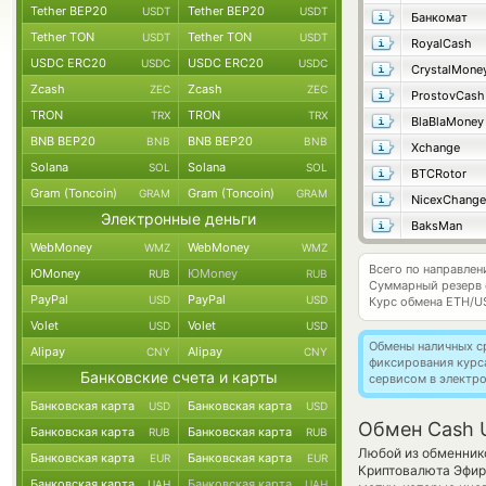
Tether BEP20
Tether BEP20
USDT
USDT
Банкомат
Tether TON
Tether TON
USDT
USDT
RoyalCash
USDC ERC20
USDC ERC20
USDC
USDC
CrystalMone
Zcash
Zcash
ZEC
ZEC
ProstovCash
TRON
TRON
TRX
TRX
BlaBlaMoney
BNB BEP20
BNB BEP20
BNB
BNB
Xchange
Solana
Solana
SOL
SOL
BTCRotor
Gram (Toncoin)
Gram (Toncoin)
GRAM
GRAM
NicexChange
Электронные деньги
BaksMan
WebMoney
WebMoney
WMZ
WMZ
Всего по направле
ЮMoney
ЮMoney
RUB
RUB
Суммарный резерв
PayPal
PayPal
USD
USD
Курс обмена
ETH/U
Volet
Volet
USD
USD
Обмены наличных с
Alipay
Alipay
CNY
CNY
фиксирования курс
Банковские счета и карты
сервисом в электр
Банковская карта
Банковская карта
USD
USD
Обмен Cash 
Банковская карта
Банковская карта
RUB
RUB
Любой из обменнико
Банковская карта
Банковская карта
EUR
EUR
Криптовалюта Эфир
Банковская карта
Банковская карта
UAH
UAH