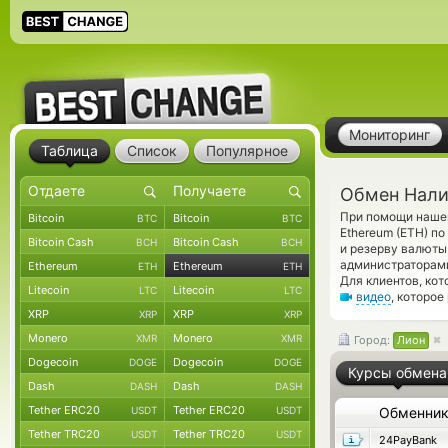
Мониторинг
Таблица
Список
Популярное
Обмен Нали
При помощи нашег
Bitcoin
Bitcoin
BTC
BTC
Ethereum (ETH) п
Bitcoin Cash
Bitcoin Cash
BCH
BCH
и резерву валюты
администраторам
Ethereum
Ethereum
ETH
ETH
Для клиентов, ко
Litecoin
Litecoin
LTC
LTC
видео
, которое
XRP
XRP
XRP
XRP
Monero
Monero
XMR
XMR
Город:
Лион
Dogecoin
Dogecoin
DOGE
DOGE
Курсы обмена
Dash
Dash
DASH
DASH
Tether ERC20
Tether ERC20
USDT
USDT
Обменни
Tether TRC20
Tether TRC20
USDT
USDT
24PayBank