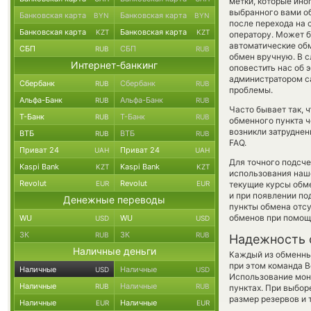
метки, которые ино
выбранного вами об
Банковская карта
Банковская карта
BYN
BYN
после перехода на 
Банковская карта
Банковская карта
KZT
KZT
оператору. Может б
автоматические о
СБП
СБП
RUB
RUB
обмен вручную. В сл
Интернет-банкинг
оповестить нас об 
администратором са
Сбербанк
Сбербанк
RUB
RUB
проблемы.
Альфа-Банк
Альфа-Банк
RUB
RUB
Часто бывает так, 
Т-Банк
Т-Банк
RUB
RUB
обменного пункта ч
возникли затруднен
ВТБ
ВТБ
RUB
RUB
FAQ.
Приват 24
Приват 24
UAH
UAH
Для точного подсче
Kaspi Bank
Kaspi Bank
KZT
KZT
использования наше
Revolut
Revolut
EUR
EUR
текущие курсы обм
и при появлении по
Денежные переводы
пункты обмена отс
обменов при помощ
WU
WU
USD
USD
ЗК
ЗК
RUB
RUB
Надежность 
Наличные деньги
Каждый из обменны
при этом команда 
Наличные
Наличные
USD
USD
Использование мон
Наличные
Наличные
RUB
RUB
пунктах. При выбор
размер резервов и 
Наличные
Наличные
EUR
EUR