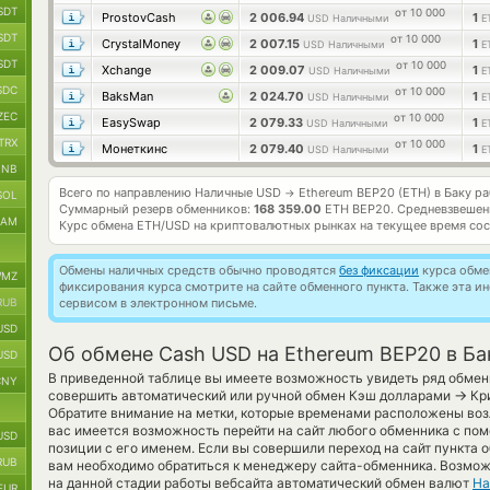
SDT
от 10 000
ProstovCash
2 006.94
1
USD Наличными
E
SDT
от 10 000
CrystalMoney
2 007.15
1
USD Наличными
E
SDT
от 10 000
Xchange
2 009.07
1
USD Наличными
E
SDC
от 10 000
BaksMan
2 024.70
1
USD Наличными
E
ZEC
от 10 000
EasySwap
2 079.33
1
USD Наличными
E
TRX
от 10 000
Монеткинс
2 079.40
1
USD Наличными
E
BNB
Всего по направлению Наличные USD
Ethereum BEP20 (ETH) в Баку р
→
SOL
Суммарный резерв обменников:
168 359.00
ETH BEP20.
Средневзвешен
RAM
Курс обмена
ETH/USD
на криптовалютных рынках на текущее время со
Обмены наличных средств обычно проводятся
без фиксации
курса обмен
MZ
фиксирования курса смотрите на сайте обменного пункта. Также эта 
RUB
сервисом в электронном письме.
USD
Об обмене Cash USD на Ethereum BEP20 в Ба
USD
В приведенной таблице вы имеете возможность увидеть ряд обмен
CNY
→
совершить автоматический или ручной обмен Кэш долларами
Кри
Обратите внимание на метки, которые временами расположены возл
вас имеется возможность перейти на сайт любого обменника с п
USD
позиции с его именем. Если вы совершили переход на сайт пункта 
RUB
вам необходимо обратиться к менеджеру сайта-обменника. Возможн
на данной стадии работы вебсайта автоматический обмен валют
На
EUR