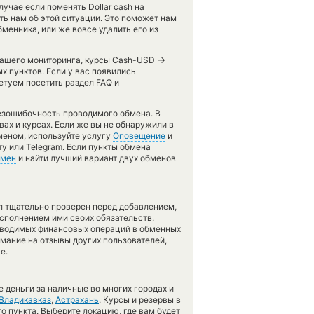
учае если поменять Dollar cash на
ть нам об этой ситуации. Это поможет нам
енника, или же вовсе удалить его из
→
 нашего мониторинга, курсы Cash-USD
 пунктов. Если у вас появились
етуем посетить раздел FAQ и
безошибочность проводимого обмена. В
вах и курсах. Если же вы не обнаружили в
бменом, используйте услугу
Оповещение
и
у или Telegram. Если пункты обмена
бмен
и найти лучший вариант двух обменов
л тщательно проверен перед добавлением,
сполнением ими своих обязательств.
оводимых финансовых операций в обменных
имание на отзывы других пользователей,
е.
 деньги за наличные во многих городах и
Владикавказ
,
Астрахань
. Курсы и резервы в
о пункта. Выберите локацию, где вам будет