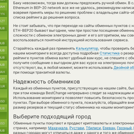
Баку невозможен, тогда вам должны предложить ручной обмен. В сл
UAH
Ethereum in BEP-20 network все же не удалось, рекомендуем написа
вовремя принять меры по решению проблем с владельцем сайта-обм
BYN
списка рейтинга до решения вопроса.
KZT
Не стоит забывать, что при переходе на сайты обменных пунктов с
RUB
ETH-BEP20 бывают выгоднее, чем при простом посещении обменных
сложности с обменом электронных денег и его алгоритмом, мы сов
воспользоваться понятной инструкцией использования сервиса.
RUB
Старайтесь каждый раз применять
Калькулятор
, чтобы проверить 
RUB
нашем мониторинге всегда доступна подробная
Статистика
о резер
RUB
рейтинге пунктов обмена валют удобный вам курс, не спешите с о
получите сообщение о выгодном для вас курсе на электронную почт
RUB
отсутствуют, вы, в любой момент, можете использовать
Двойной о
UAH
при помощи транзитной валюты.
KZT
Надежность обменников
EUR
Каждый из обменных пунктов, присутствующих на нашем сайте, бы
при этом команда BestChange непрерывно следит за надлежащим и
Использование мониторинга позволяет повысить безопасность пр
USD
пунктах. При выборе обменного пункта, пожалуйста, обращайте вн
размер резервов и текущий статус обменника на нашем мониторинг
RUB
Выберите подходящий город
Обменные пункты покупают и продают криптовалюты и электронные
USD
странах, например:
Махачкала
,
Рустави
,
Тбилиси
,
Ереван
,
Грозный
,
RUB
разных городах могут отличаться даже у одного и того же обменног