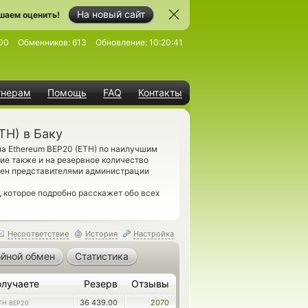
На новый сайт
шаем оценить!
00
Обменников:
613
Обновление:
10:20:41
тнерам
Помощь
FAQ
Контакты
TH) в Баку
а Ethereum BEP20 (ETH) по наилучшим
ие также и на резервное количество
рен представителями администрации
, которое подробно расскажет обо всех
Несоответствие
История
Настройка
йной обмен
Статистика
олучаете
Резерв
Отзывы
36 439.00
2070
TH BEP20