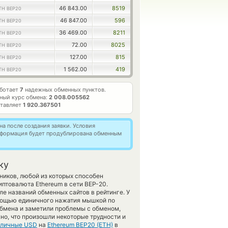
46 843.00
8519
TH BEP20
46 847.00
596
TH BEP20
36 469.00
8211
TH BEP20
72.00
8025
TH BEP20
127.00
815
TH BEP20
1 562.00
419
TH BEP20
аботает
7
надежных обменных пунктов.
ный курс обмена:
2 008.005562
ставляет
1 920.367501
а после создания заявки. Условия
информация будет продублирована обменным
ку
ников, любой из которых способен
птовалюта Ethereum в сети BEP-20.
е названий обменных сайтов в рейтинге. У
омощью единичного нажатия мышкой по
обмена и заметили проблемы с обменом,
о, что произошли некоторые трудности и
личные USD
на
Ethereum BEP20 (ETH)
в