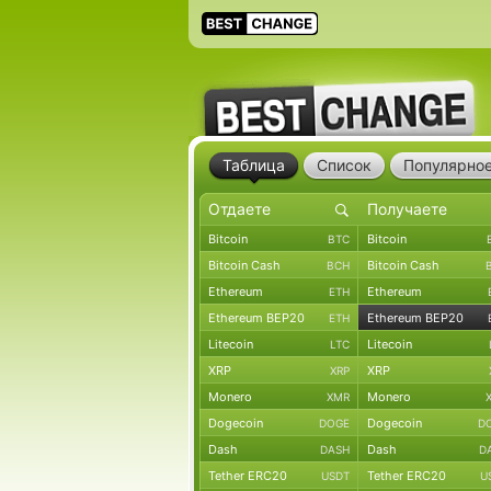
Таблица
Список
Популярно
Bitcoin
Bitcoin
BTC
Bitcoin Cash
Bitcoin Cash
BCH
Ethereum
Ethereum
ETH
Ethereum BEP20
Ethereum BEP20
ETH
Litecoin
Litecoin
LTC
XRP
XRP
XRP
Monero
Monero
XMR
Dogecoin
Dogecoin
DOGE
D
Dash
Dash
DASH
D
Tether ERC20
Tether ERC20
USDT
U