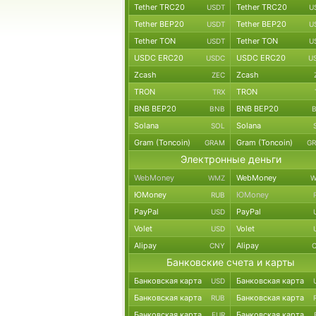
Tether TRC20
Tether TRC20
USDT
U
Tether BEP20
Tether BEP20
USDT
U
Tether TON
Tether TON
USDT
U
USDC ERC20
USDC ERC20
USDC
U
Zcash
Zcash
ZEC
TRON
TRON
TRX
BNB BEP20
BNB BEP20
BNB
Solana
Solana
SOL
Gram (Toncoin)
Gram (Toncoin)
GRAM
G
Электронные деньги
WebMoney
WebMoney
WMZ
W
ЮMoney
ЮMoney
RUB
PayPal
PayPal
USD
Volet
Volet
USD
Alipay
Alipay
CNY
Банковские счета и карты
Банковская карта
Банковская карта
USD
Банковская карта
Банковская карта
RUB
Банковская карта
Банковская карта
EUR