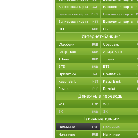
Банковская карта
Банковская карта
UAH
Банковская карта
Банковская карта
BYN
Банковская карта
Банковская карта
KZT
СБП
СБП
RUB
Интернет-банкинг
Сбербанк
Сбербанк
RUB
Альфа-Банк
Альфа-Банк
RUB
Т-Банк
Т-Банк
RUB
ВТБ
ВТБ
RUB
Приват 24
Приват 24
UAH
Kaspi Bank
Kaspi Bank
KZT
Revolut
Revolut
EUR
Денежные переводы
WU
WU
USD
ЗК
ЗК
RUB
Наличные деньги
Наличные
Наличные
USD
Наличные
Наличные
RUB