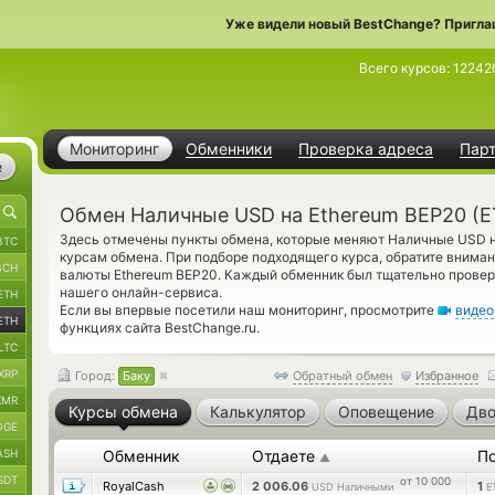
Уже видели новый BestChange? Пригла
Всего курсов:
12242
Мониторинг
Обменники
Проверка адреса
Пар
е
Обмен Наличные USD на Ethereum BEP20 (E
Здесь отмечены пункты обмена, которые меняют Наличные USD н
BTC
курсам обмена. При подборе подходящего курса, обратите вниман
BCH
валюты Ethereum BEP20. Каждый обменник был тщательно прове
нашего онлайн-сервиса.
ETH
Если вы впервые посетили наш мониторинг, просмотрите
видео
ETH
функциях сайта BestChange.ru.
LTC
XRP
Город:
Баку
Обратный обмен
Избранное
XMR
Курсы обмена
Калькулятор
Оповещение
Дво
OGE
ASH
Обменник
Отдаете
П
▲
SDT
от 10 000
RoyalCash
2 006.06
1
USD Наличными
E