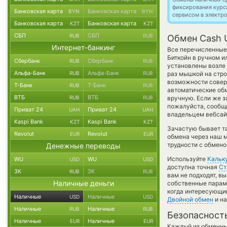
фиксирования курс
Банковская карта
Банковская карта
BYN
BYN
сервисом в электр
Банковская карта
Банковская карта
KZT
KZT
СБП
СБП
RUB
RUB
Обмен Cash U
Интернет-банкинг
Все перечисленные
Биткойн в ручном и
Сбербанк
Сбербанк
RUB
RUB
установлены возле 
Альфа-Банк
Альфа-Банк
RUB
RUB
раз мышкой на стро
возможности соверш
Т-Банк
Т-Банк
RUB
RUB
автоматические о
ВТБ
ВТБ
RUB
RUB
вручную. Если же за
пожалуйста, сообщ
Приват 24
Приват 24
UAH
UAH
владельцем вебсайт
Kaspi Bank
Kaspi Bank
KZT
KZT
Зачастую бывает т
Revolut
Revolut
EUR
EUR
обмена через наш м
трудности с обмено
Денежные переводы
Используйте
Кальк
WU
WU
USD
USD
доступна точная
Ст
ЗК
ЗК
RUB
RUB
вам не подходят, 
Наличные деньги
собственные параме
когда интересующий
Наличные
Наличные
USD
USD
Двойной обмен
и на
Наличные
Наличные
RUB
RUB
Безопасност
Наличные
Наличные
EUR
EUR
Каждый из обменны