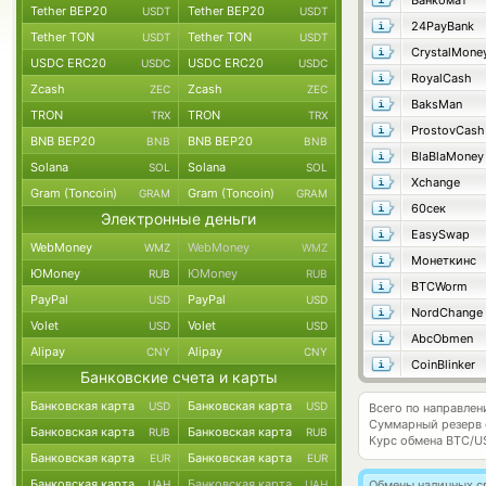
Банкомат
Tether BEP20
Tether BEP20
USDT
USDT
24PayBank
Tether TON
Tether TON
USDT
USDT
CrystalMone
USDC ERC20
USDC ERC20
USDC
USDC
RoyalCash
Zcash
Zcash
ZEC
ZEC
BaksMan
TRON
TRON
TRX
TRX
ProstovCash
BNB BEP20
BNB BEP20
BNB
BNB
BlaBlaMoney
Solana
Solana
SOL
SOL
Xchange
Gram (Toncoin)
Gram (Toncoin)
GRAM
GRAM
60сек
Электронные деньги
EasySwap
WebMoney
WebMoney
WMZ
WMZ
Монеткинс
ЮMoney
ЮMoney
RUB
RUB
BTCWorm
PayPal
PayPal
USD
USD
NordChange
Volet
Volet
USD
USD
AbcObmen
Alipay
Alipay
CNY
CNY
CoinBlinker
Банковские счета и карты
Банковская карта
Банковская карта
USD
USD
Всего по направле
Суммарный резерв
Банковская карта
Банковская карта
RUB
RUB
Курс обмена
BTC/U
Банковская карта
Банковская карта
EUR
EUR
Банковская карта
Банковская карта
UAH
UAH
Обмены наличных с