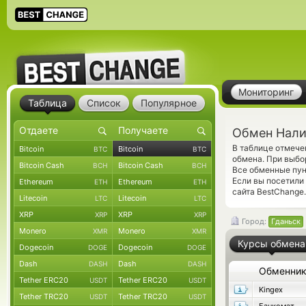
Мониторинг
Таблица
Список
Популярное
Обмен Налич
В таблице отмеч
Bitcoin
Bitcoin
BTC
BTC
обмена. При выбор
Bitcoin Cash
Bitcoin Cash
BCH
BCH
Все обменные пун
Если вы посетили
Ethereum
Ethereum
ETH
ETH
сайта BestChange.
Litecoin
Litecoin
LTC
LTC
XRP
XRP
XRP
XRP
Город:
Гданьск
Monero
Monero
XMR
XMR
Курсы обмена
Dogecoin
Dogecoin
DOGE
DOGE
Dash
Dash
DASH
DASH
Обменни
Tether ERC20
Tether ERC20
USDT
USDT
Kingex
Tether TRC20
Tether TRC20
USDT
USDT