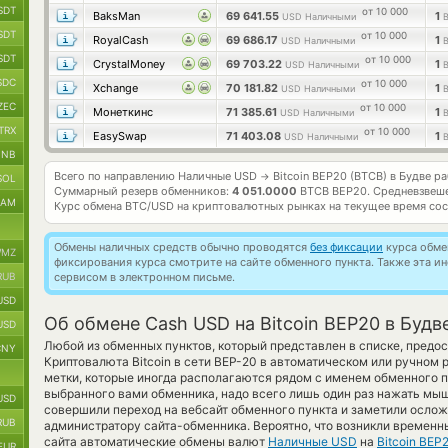
SDT
от 10 000
BaksMan
69 641.55
1
USD Наличными
SDT
от 10 000
RoyalCash
69 686.17
1
USD Наличными
SDT
от 10 000
CrystalMoney
69 703.22
1
USD Наличными
SDC
от 10 000
Xchange
70 181.82
1
USD Наличными
ZEC
от 10 000
Монеткинс
71 385.61
1
USD Наличными
TRX
от 10 000
EasySwap
71 403.08
1
USD Наличными
BNB
Всего по направлению Наличные USD
Bitcoin BEP20 (BTCB) в Будве р
→
SOL
Суммарный резерв обменников:
4 051.0000
BTCB BEP20.
Средневзвеше
RAM
Курс обмена
BTC/USD
на криптовалютных рынках на текущее время со
Обмены наличных средств обычно проводятся
без фиксации
курса обмен
MZ
фиксирования курса смотрите на сайте обменного пункта. Также эта 
RUB
сервисом в электронном письме.
USD
Об обмене Cash USD на Bitcoin BEP20 в Будв
USD
Любой из обменных пунктов, который представлен в списке, пред
CNY
Криптовалюта Bitcoin в сети BEP-20 в автоматическом или ручном
метки, которые иногда располагаются рядом с именем обменного п
выбранного вами обменника, надо всего лишь один раз нажать мыш
USD
совершили переход на вебсайт обменного пункта и заметили осложн
RUB
администратору сайта-обменника. Вероятно, что возникли временн
сайта автоматические обмены валют
Наличные USD
на
Bitcoin BEP
EUR