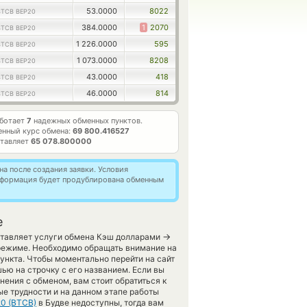
53.0000
8022
BTCB BEP20
384.0000
1
2070
BTCB BEP20
1 226.0000
595
BTCB BEP20
1 073.0000
8208
BTCB BEP20
43.0000
418
BTCB BEP20
46.0000
814
BTCB BEP20
аботает
7
надежных обменных пунктов.
нный курс обмена:
69 800.416527
ставляет
65 078.800000
а после создания заявки. Условия
информация будет продублирована обменным
е
→
оставляет услуги обмена Кэш долларами
 режиме. Необходимо обращать внимание на
ункта. Чтобы моментально перейти на сайт
ью на строчку с его названием. Если вы
ения с обменом, вам стоит обратиться к
ые трудности и на данном этапе работы
20 (BTCB)
в Будве недоступны, тогда вам