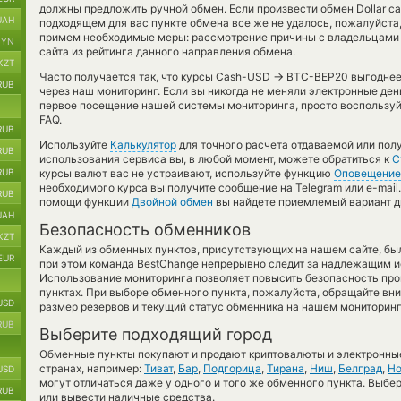
должны предложить ручной обмен. Если произвести обмен Dollar cash
UAH
подходящем для вас пункте обмена все же не удалось, пожалуйста
примем необходимые меры: рассмотрение причины с владельцами 
BYN
сайта из рейтинга данного направления обмена.
KZT
→
Часто получается так, что курсы Cash-USD
BTC-BEP20 выгоднее,
RUB
через наш мониторинг. Если вы никогда не меняли электронные де
первое посещение нашей системы мониторинга, просто воспользуй
FAQ.
RUB
Используйте
Калькулятор
для точного расчета отдаваемой или по
RUB
использования сервиса вы, в любой момент, можете обратиться к
С
RUB
курсы валют вас не устраивают, используйте функцию
Оповещение
необходимого курса вы получите сообщение на Telegram или e-mail.
RUB
помощи функции
Двойной обмен
вы найдете приемлемый вариант д
UAH
Безопасность обменников
KZT
Каждый из обменных пунктов, присутствующих на нашем сайте, бы
EUR
при этом команда BestChange непрерывно следит за надлежащим и
Использование мониторинга позволяет повысить безопасность пр
пунктах. При выборе обменного пункта, пожалуйста, обращайте вн
USD
размер резервов и текущий статус обменника на нашем мониторинг
RUB
Выберите подходящий город
Обменные пункты покупают и продают криптовалюты и электронные
странах, например:
Тиват
,
Бар
,
Подгорица
,
Тирана
,
Ниш
,
Белград
,
Но
USD
могут отличаться даже у одного и того же обменного пункта. Выбер
RUB
или вывести наличные средства.