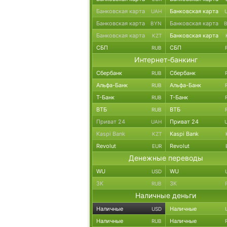
Банковская карта
Банковская карта
UAH
Банковская карта
Банковская карта
BYN
Банковская карта
Банковская карта
KZT
СБП
СБП
RUB
Интернет-банкинг
Сбербанк
Сбербанк
RUB
Альфа-Банк
Альфа-Банк
RUB
Т-Банк
Т-Банк
RUB
ВТБ
ВТБ
RUB
Приват 24
Приват 24
UAH
Kaspi Bank
Kaspi Bank
KZT
Revolut
Revolut
EUR
Денежные переводы
WU
WU
USD
ЗК
ЗК
RUB
Наличные деньги
Наличные
Наличные
USD
Наличные
Наличные
RUB