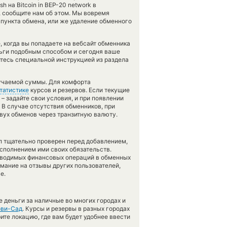
 на Bitcoin in BEP-20 network в
, сообщите нам об этом. Мы вовремя
пункта обмена, или же удаление обменного
 когда вы попадаете на вебсайт обменника
ньги подобным способом и сегодня ваше
тесь специальной инструкцией из раздела
лучаемой суммы. Для комфорта
татистике
курсов и резервов. Если текущие
– задайте свои условия, и при появлении
 В случае отсутствия обменников, при
вух обменов через транзитную валюту.
л тщательно проверен перед добавлением,
сполнением ими своих обязательств.
оводимых финансовых операций в обменных
имание на отзывы других пользователей,
е.
 деньги за наличные во многих городах и
ви-Сад
. Курсы и резервы в разных городах
ите локацию, где вам будет удобнее ввести