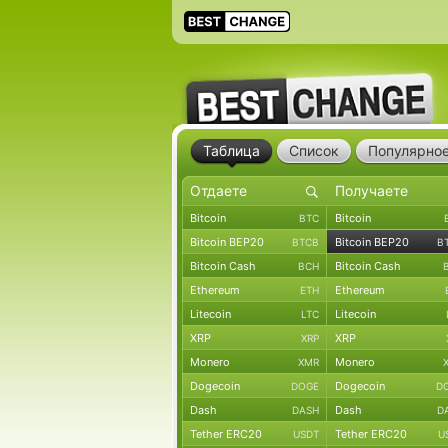
Таблица
Список
Популярно
Bitcoin
Bitcoin
BTC
Bitcoin BEP20
Bitcoin BEP20
BTCB
B
Bitcoin Cash
Bitcoin Cash
BCH
Ethereum
Ethereum
ETH
Litecoin
Litecoin
LTC
XRP
XRP
XRP
Monero
Monero
XMR
Dogecoin
Dogecoin
DOGE
D
Dash
Dash
DASH
D
Tether ERC20
Tether ERC20
USDT
U