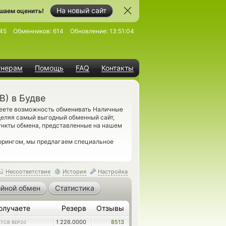
На новый сайт
шаем оценить!
45
Обменников:
614
Обновление:
13:51:04
тнерам
Помощь
FAQ
Контакты
B) в Будве
меете возможность обменивать Наличные
еделяя самый выгодный обменный сайт,
пункты обмена, представленные на нашем
торингом, мы предлагаем специальное
Несоответствие
История
Настройка
йной обмен
Статистика
олучаете
Резерв
Отзывы
1 226.0000
8513
BTCB BEP20