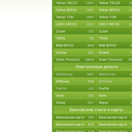
Tether TRC20
Tether TRC20
USDT
U
Tether BEP20
Tether BEP20
USDT
U
Tether TON
Tether TON
USDT
U
USDC ERC20
USDC ERC20
USDC
U
Zcash
Zcash
ZEC
TRON
TRON
TRX
BNB BEP20
BNB BEP20
BNB
Solana
Solana
SOL
Gram (Toncoin)
Gram (Toncoin)
GRAM
G
Электронные деньги
WebMoney
WebMoney
WMZ
W
ЮMoney
ЮMoney
RUB
PayPal
PayPal
USD
Volet
Volet
USD
Alipay
Alipay
CNY
Банковские счета и карты
Банковская карта
Банковская карта
USD
Банковская карта
Банковская карта
RUB
Банковская карта
Банковская карта
EUR