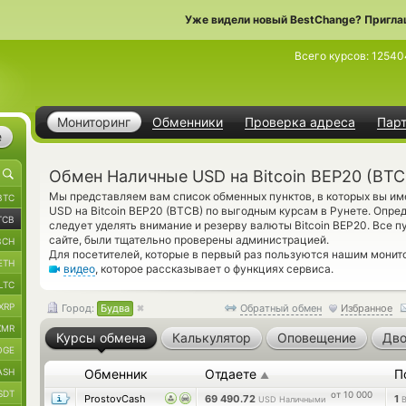
Уже видели новый BestChange? Пригла
Всего курсов:
12540
Мониторинг
Обменники
Проверка адреса
Пар
е
Обмен Наличные USD на Bitcoin BEP20 (BTC
Мы представляем вам список обменных пунктов, в которых вы и
BTC
USD на Bitcoin BEP20 (BTCB) по выгодным курсам в Рунете. Опр
TCB
следует уделять внимание и резерву валюты Bitcoin BEP20. Все 
сайте, были тщательно проверены администрацией.
BCH
Для посетителей, которые в первый раз пользуются нашим мони
ETH
видео
, которое рассказывает о функциях сервиса.
LTC
XRP
Город:
Будва
Обратный обмен
Избранное
XMR
Курсы обмена
Калькулятор
Оповещение
Дво
OGE
ASH
Обменник
Отдаете
П
▲
SDT
от 10 000
ProstovCash
69 490.72
1
USD Наличными