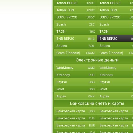
Tether BEP20
Tether BEP20
USDT
U
Tether TON
Tether TON
USDT
U
USDC ERC20
USDC ERC20
USDC
U
Zcash
Zcash
ZEC
TRON
TRON
TRX
BNB BEP20
BNB BEP20
BNB
Solana
Solana
SOL
Gram (Toncoin)
Gram (Toncoin)
GRAM
G
Электронные деньги
WebMoney
WebMoney
WMZ
W
ЮMoney
ЮMoney
RUB
PayPal
PayPal
USD
Volet
Volet
USD
Alipay
Alipay
CNY
Банковские счета и карты
Банковская карта
Банковская карта
USD
Банковская карта
Банковская карта
RUB
Банковская карта
Банковская карта
EUR
Банковская карта
Банковская карта
UAH