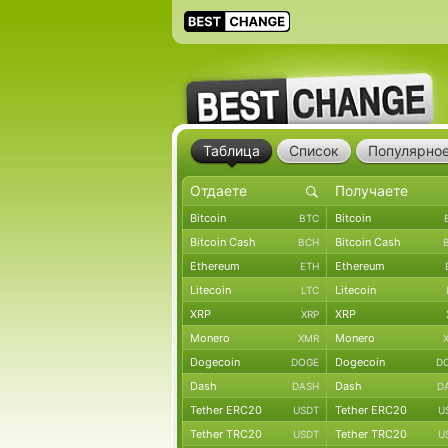
Таблица
Список
Популярно
Bitcoin
Bitcoin
BTC
Bitcoin Cash
Bitcoin Cash
BCH
Ethereum
Ethereum
ETH
Litecoin
Litecoin
LTC
XRP
XRP
XRP
Monero
Monero
XMR
Dogecoin
Dogecoin
DOGE
D
Dash
Dash
DASH
D
Tether ERC20
Tether ERC20
USDT
U
Tether TRC20
Tether TRC20
USDT
U