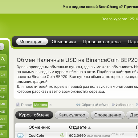
Уже видели новый BestChange? Пригла
Всего курсов:
1251
Мониторинг
Обменники
Проверка адреса
Пар
е
Обмен Наличные USD на BinanceCoin BEP20
Здесь приведены обменные пункты, где вы можете обменивать Н
BTC
по самым выгодным курсам обмена в сети. Подбирая сайт для обм
BCH
валюты Binance Coin BEP20. Все пункты обмена, которые приведе
администрацией.
ETH
Для посетителей, которые в первый раз пользуются мониторинг
LTC
которое рассказывает о возможностях сервиса.
XRP
XMR
Город:
Москва
Обратный обмен
Избранное
OGE
Курсы обмена
Калькулятор
Оповещение
Дво
ASH
SDT
Обменник
Отдаете
▲
SDT
от 4 500
CoolCoin
602.0660
USD Наличными