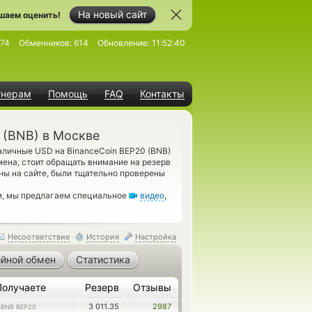
На новый сайт
шаем оценить!
674
Обменников:
614
Обновление:
11:52:40
тнерам
Помощь
FAQ
Контакты
 (BNB) в Москве
аличные USD на BinanceCoin BEP20 (BNB)
ена, стоит обращать внимание на резерв
ны на сайте, были тщательно проверены
ом, мы предлагаем специальное
видео
,
Несоответствие
История
Настройка
йной обмен
Статистика
Получаете
Резерв
Отзывы
1
3 011.35
2987
BNB BEP20