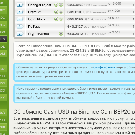
SDT
от 5 000
ChangeProject
604.4293
USD Наличными
SDT
от 4 999
GramBit
605.6110
USD Наличными
SDC
от 5 000
CoinsBlack
605.8195
USD Наличными
ZEC
от 3 000
ПоТеме
640.2127
USD Наличными
TRX
от 2 001
CryptoKarma
650.2412
USD Наличными
BNB
Всего по направлению Наличные USD
BNB BEP20 (BNB) в Москве раб
→
SOL
Суммарный резерв обменников:
23 424.28
BNB BEP20.
Средневзвешенн
RAM
Курс обмена
BNB/USD
на криптовалютных рынках на текущее время со
Обмены наличных средств обычно проводятся
без фиксации
курса обмен
MZ
фиксирования курса смотрите на сайте обменного пункта. Также эта 
RUB
сервисом в электронном письме.
USD
Некоторые из представленных здесь обменников имеют дополнительные
USD
обменов с расчетом суммы обмена в 10000 USD. Воспользуйтесь функ
выгодный обмен для вашей суммы.
CNY
Об обмене Cash USD на Binance Coin BEP20 
USD
Все показанные в списке пункты обмена предоставляют услуги по
RUB
Бинанс-коин в BEP20 в автоматическом или ручном режиме. При вы
EUR
внимание на метки, которые в некоторых случаях указываются возл
любого обменного пункта при помощи единичного клика мышкой по 
UAH