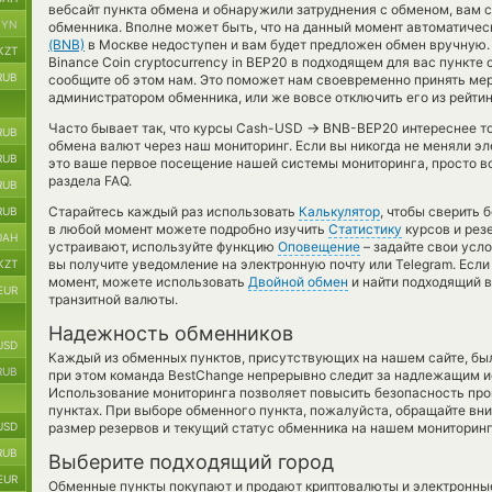
вебсайт пункта обмена и обнаружили затруднения с обменом, вам с
BYN
обменника. Вполне может быть, что на данный момент автоматиче
(BNB)
в Москве недоступен и вам будет предложен обмен вручную. Е
KZT
Binance Coin cryptocurrency in BEP20 в подходящем для вас пункте
RUB
сообщите об этом нам. Это поможет нам своевременно принять м
администратором обменника, или же вовсе отключить его из рейти
→
Часто бывает так, что курсы Cash-USD
BNB-BEP20 интереснее тог
RUB
обмена валют через наш мониторинг. Если вы никогда не меняли э
RUB
это ваше первое посещение нашей системы мониторинга, просто в
раздела FAQ.
RUB
Старайтесь каждый раз использовать
Калькулятор
, чтобы сверить
RUB
в любой момент можете подробно изучить
Статистику
курсов и рез
UAH
устраивают, используйте функцию
Оповещение
– задайте свои усл
вы получите уведомление на электронную почту или Telegram. Если
KZT
момент, можете использовать
Двойной обмен
и найти подходящий 
EUR
транзитной валюты.
Надежность обменников
USD
Каждый из обменных пунктов, присутствующих на нашем сайте, бы
RUB
при этом команда BestChange непрерывно следит за надлежащим и
Использование мониторинга позволяет повысить безопасность пр
пунктах. При выборе обменного пункта, пожалуйста, обращайте вн
USD
размер резервов и текущий статус обменника на нашем мониторинг
RUB
Выберите подходящий город
EUR
Обменные пункты покупают и продают криптовалюты и электронные