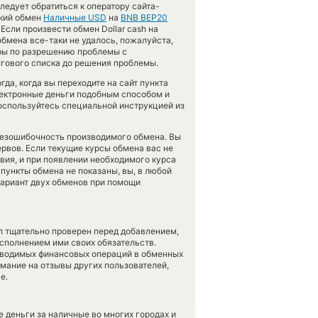
ледует обратиться к оператору сайта-
ский обмен
Наличные USD
на
BNB BEP20
сли произвести обмен Dollar cash на
 обмена все-таки не удалось, пожалуйста,
еры по разрешению проблемы с
нгового списка до решения проблемы.
да, когда вы переходите на сайт пункта
лектронные деньги подобным способом и
оспользуйтесь специальной инструкцией из
 безошибочность производимого обмена. Вы
ервов. Если текущие курсы обмена вас не
овия, и при появлении необходимого курса
 пункты обмена не показаны, вы, в любой
вариант двух обменов при помощи
л тщательно проверен перед добавлением,
сполнением ими своих обязательств.
оводимых финансовых операций в обменных
имание на отзывы других пользователей,
е.
 деньги за наличные во многих городах и