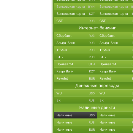
Банковская карта
Банковская карта
BYN
Банковская карта
Банковская карта
KZT
СБП
СБП
RUB
Интернет-банкинг
Сбербанк
Сбербанк
RUB
Альфа-Банк
Альфа-Банк
RUB
Т-Банк
Т-Банк
RUB
ВТБ
ВТБ
RUB
Приват 24
Приват 24
UAH
Kaspi Bank
Kaspi Bank
KZT
Revolut
Revolut
EUR
Денежные переводы
WU
WU
USD
ЗК
ЗК
RUB
Наличные деньги
Наличные
Наличные
USD
Наличные
Наличные
RUB
Наличные
Наличные
EUR