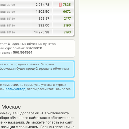
1
2 284.78
1
7835
BNB BEP20
1
1 802.50
6672
BNB BEP20
1
958.27
2177
BNB BEP20
1
392.00
2196
BNB BEP20
1
14 975.38
3193
BNB BEP20
отает
6
надежных обменных пунктов.
ый курс обмена:
634.160111
ставляет
590.564564
а после создания заявки. Условия
информация будет продублирована обменным
 комиссии, которые уже учтены в курсах
цией
Калькулятор
, чтобы рассчитать наиболее
в Москве
→
 обмену Кэш долларами
Криптовалюта
боре обменного сайта также обратите свое
е их названий. Вы можете попасть на сайт
позиции с его именем. Если вы перешли на