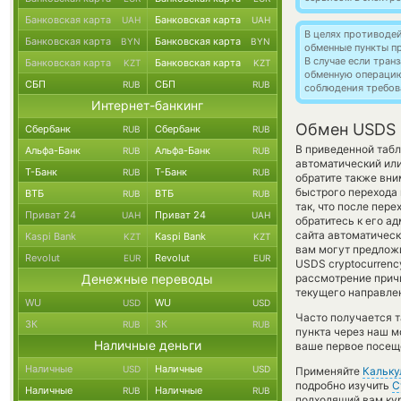
Банковская карта
Банковская карта
UAH
UAH
В целях противоде
Банковская карта
Банковская карта
BYN
BYN
обменные пункты п
В случае если тра
Банковская карта
Банковская карта
KZT
KZT
обменную операци
СБП
СБП
RUB
RUB
соблюдения требов
Интернет-банкинг
Обмен USDS 
Сбербанк
Сбербанк
RUB
RUB
В приведенной табл
Альфа-Банк
Альфа-Банк
RUB
RUB
автоматический ил
Т-Банк
Т-Банк
RUB
RUB
обратите также вни
быстрого перехода 
ВТБ
ВТБ
RUB
RUB
так, что после пер
Приват 24
Приват 24
UAH
UAH
обратитесь к его а
сайта автоматичес
Kaspi Bank
Kaspi Bank
KZT
KZT
вам могут предложи
Revolut
Revolut
EUR
EUR
USDS cryptocurrenc
Денежные переводы
рассмотрение причи
текущего направле
WU
WU
USD
USD
Часто получается т
ЗК
ЗК
RUB
RUB
пункта через наш м
Наличные деньги
ваше первое посеще
Наличные
Наличные
USD
USD
Применяйте
Кальку
подробно изучить
С
Наличные
Наличные
RUB
RUB
подходящий вам кур