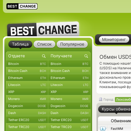
Мониторинг
Таблица
Список
Популярное
Обмен USDS
С помощью нашего
Bitcoin
Bitcoin
BTC
BTC
(USDS) на Наличн
Bitcoin Cash
Bitcoin Cash
BCH
BCH
также внимание и
досконально пров
Ethereum
Ethereum
ETH
ETH
Клиентам, посещ
Litecoin
Litecoin
LTC
LTC
показывающий фун
XRP
XRP
XRP
XRP
Monero
Monero
XMR
XMR
Город:
Люксемб
Dogecoin
Dogecoin
DOGE
DOGE
Курсы обмена
Dash
Dash
DASH
DASH
Tether ERC20
Tether ERC20
USDT
USDT
Обменни
Tether TRC20
Tether TRC20
USDT
USDT
FastWM