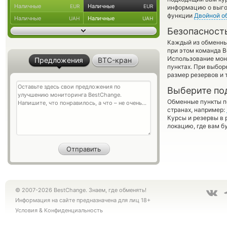
Наличные
Наличные
EUR
EUR
информацию о выгод
функции
Двойной о
Наличные
Наличные
UAH
UAH
Безопасност
Каждый из обменны
при этом команда 
Использование мон
Предложения
BTC-кран
пунктах. При выбор
размер резервов и 
Выберите по
Обменные пункты по
странах, например:
Курсы и резервы в 
локацию, где вам б
© 2007-2026 BestChange. Знаем, где обменять!
Информация на сайте предназначена для лиц 18+
Условия
&
Конфиденциальность