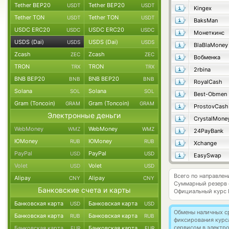
Tether BEP20
Tether BEP20
USDT
USDT
Kingex
Tether TON
Tether TON
USDT
USDT
BaksMan
USDC ERC20
USDC ERC20
USDC
USDC
Монеткинс
USDS (Dai)
USDS (Dai)
USDS
USDS
BlaBlaMoney
Zcash
Zcash
ZEC
ZEC
Вобменка
TRON
TRON
TRX
TRX
2rbina
BNB BEP20
BNB BEP20
BNB
BNB
RoyalCash
Solana
Solana
SOL
SOL
Best-Obmen
Gram (Toncoin)
Gram (Toncoin)
GRAM
GRAM
ProstovCash
Электронные деньги
CrystalMone
WebMoney
WebMoney
WMZ
WMZ
24PayBank
ЮMoney
ЮMoney
RUB
RUB
Xchange
PayPal
PayPal
USD
USD
EasySwap
Volet
Volet
USD
USD
Всего по направлен
Alipay
Alipay
CNY
CNY
Суммарный резерв
Банковские счета и карты
Официальный курс
Банковская карта
Банковская карта
USD
USD
Обмены наличных с
Банковская карта
Банковская карта
RUB
RUB
фиксирования курс
сервисом в электр
Банковская карта
Банковская карта
EUR
EUR