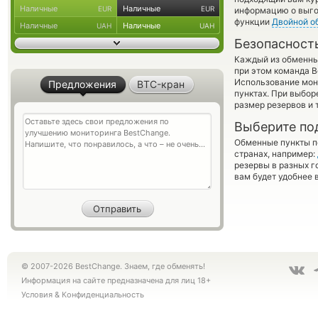
Наличные
Наличные
EUR
EUR
информацию о выгод
функции
Двойной о
Наличные
Наличные
UAH
UAH
Безопасност
Каждый из обменны
при этом команда 
Использование мон
Предложения
BTC-кран
пунктах. При выбор
размер резервов и 
Выберите по
Обменные пункты по
странах, например:
резервы в разных г
вам будет удобнее 
© 2007-2026 BestChange. Знаем, где обменять!
Информация на сайте предназначена для лиц 18+
Условия
&
Конфиденциальность