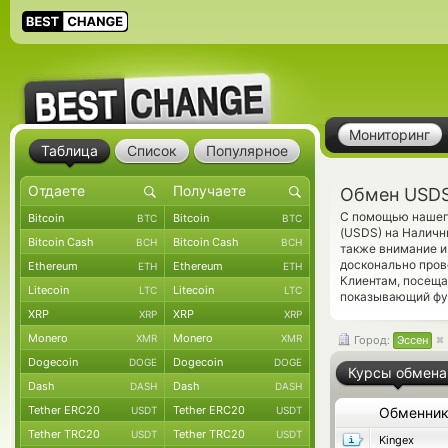
Мониторинг
Таблица
Список
Популярное
Обмен USDS 
С помощью нашего
Bitcoin
Bitcoin
BTC
BTC
(USDS) на Наличн
Bitcoin Cash
Bitcoin Cash
BCH
BCH
также внимание и
досконально пров
Ethereum
Ethereum
ETH
ETH
Клиентам, посещ
Litecoin
Litecoin
LTC
LTC
показывающий фун
XRP
XRP
XRP
XRP
Monero
Monero
XMR
XMR
Город:
Эссен
Dogecoin
Dogecoin
DOGE
DOGE
Курсы обмена
Dash
Dash
DASH
DASH
Tether ERC20
Tether ERC20
USDT
USDT
Обменни
Tether TRC20
Tether TRC20
USDT
USDT
Kingex