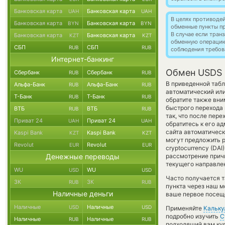
Банковская карта
Банковская карта
UAH
UAH
В целях противоде
Банковская карта
Банковская карта
BYN
BYN
обменные пункты п
В случае если тра
Банковская карта
Банковская карта
KZT
KZT
обменную операци
СБП
СБП
RUB
RUB
соблюдения требов
Интернет-банкинг
Обмен USDS 
Сбербанк
Сбербанк
RUB
RUB
В приведенной табл
Альфа-Банк
Альфа-Банк
RUB
RUB
автоматический ил
Т-Банк
Т-Банк
RUB
RUB
обратите также вни
быстрого перехода 
ВТБ
ВТБ
RUB
RUB
так, что после пер
Приват 24
Приват 24
UAH
UAH
обратитесь к его а
сайта автоматичес
Kaspi Bank
Kaspi Bank
KZT
KZT
могут предложить р
Revolut
Revolut
EUR
EUR
cryptocurrency (DA
Денежные переводы
рассмотрение причи
текущего направле
WU
WU
USD
USD
Часто получается т
ЗК
ЗК
RUB
RUB
пункта через наш м
Наличные деньги
ваше первое посеще
Наличные
Наличные
USD
USD
Применяйте
Кальку
подробно изучить
С
Наличные
Наличные
RUB
RUB
подходящий вам кур