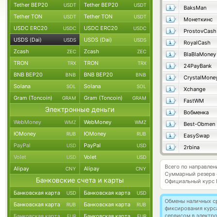
Tether BEP20
Tether BEP20
USDT
USDT
BaksMan
Tether TON
Tether TON
USDT
USDT
Монеткинс
USDC ERC20
USDC ERC20
USDC
USDC
ProstovCash
USDS (Dai)
USDS (Dai)
USDS
USDS
RoyalCash
Zcash
Zcash
ZEC
ZEC
BlaBlaMoney
TRON
TRON
TRX
TRX
24PayBank
BNB BEP20
BNB BEP20
BNB
BNB
CrystalMone
Solana
Solana
SOL
SOL
Xchange
Gram (Toncoin)
Gram (Toncoin)
GRAM
GRAM
FastWM
Электронные деньги
Вобменка
WebMoney
WebMoney
WMZ
WMZ
Best-Obmen
ЮMoney
ЮMoney
RUB
RUB
EasySwap
PayPal
PayPal
USD
USD
2rbina
Volet
Volet
USD
USD
Всего по направлен
Alipay
Alipay
CNY
CNY
Суммарный резерв
Банковские счета и карты
Официальный курс
Банковская карта
Банковская карта
USD
USD
Обмены наличных с
Банковская карта
Банковская карта
RUB
RUB
фиксирования курс
сервисом в электр
Банковская карта
Банковская карта
EUR
EUR