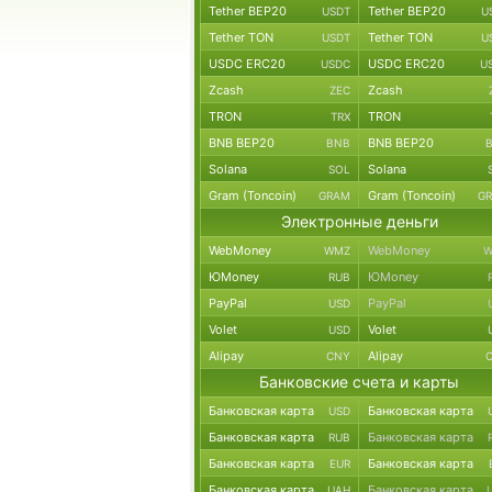
Tether BEP20
Tether BEP20
USDT
U
Tether TON
Tether TON
USDT
U
USDC ERC20
USDC ERC20
USDC
U
Zcash
Zcash
ZEC
TRON
TRON
TRX
BNB BEP20
BNB BEP20
BNB
Solana
Solana
SOL
Gram (Toncoin)
Gram (Toncoin)
GRAM
G
Электронные деньги
WebMoney
WebMoney
WMZ
W
ЮMoney
ЮMoney
RUB
PayPal
PayPal
USD
Volet
Volet
USD
Alipay
Alipay
CNY
Банковские счета и карты
Банковская карта
Банковская карта
USD
Банковская карта
Банковская карта
RUB
Банковская карта
Банковская карта
EUR
Банковская карта
Банковская карта
UAH