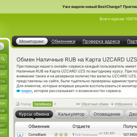
Уже видели новый BestChange? Пригла
Всего курсов:
10675
Мониторинг
Обменники
Проверка адреса
Пар
е
Обмен Наличные RUB на Карта UZCARD UZS
При помощи нашего онлайн-сервиса каждый пользователь имеет 
BTC
Наличные RUB на Карта UZCARD UZS по выгодному курсу. При по
BCH
внимание также и на резервное количество валюты UZCARD UZS.
представлены на сайте, были тщательно проверены администрат
ETH
Для клиентов, которые впервые решили воспользоваться монито
LTC
видео
, которое рассказывает о возможностях сервиса.
XRP
XMR
Город:
Челябинск
Обратный обмен
Избранное
OGE
Курсы обмена
Калькулятор
Оповещение
Дво
ASH
SDT
Обменник
Отдаете
Получ
SDT
от 232 831
CoinsBlack
1
127.59
RUB Наличными