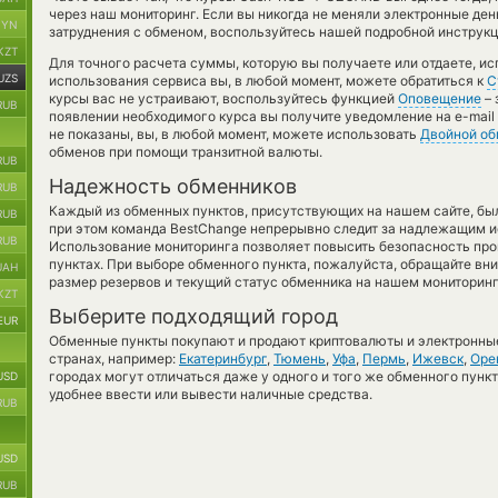
через наш мониторинг. Если вы никогда не меняли электронные ден
BYN
затруднения с обменом, воспользуйтесь нашей подробной инструкц
KZT
Для точного расчета суммы, которую вы получаете или отдаете, и
UZS
использования сервиса вы, в любой момент, можете обратиться к
С
курсы вас не устраивают, воспользуйтесь функцией
Оповещение
– 
RUB
появлении необходимого курса вы получите уведомление на e-mail 
не показаны, вы, в любой момент, можете использовать
Двойной об
обменов при помощи транзитной валюты.
RUB
Надежность обменников
RUB
Каждый из обменных пунктов, присутствующих на нашем сайте, бы
RUB
при этом команда BestChange непрерывно следит за надлежащим и
RUB
Использование мониторинга позволяет повысить безопасность пр
пунктах. При выборе обменного пункта, пожалуйста, обращайте вн
UAH
размер резервов и текущий статус обменника на нашем мониторинг
KZT
Выберите подходящий город
EUR
Обменные пункты покупают и продают криптовалюты и электронные
странах, например:
Екатеринбург
,
Тюмень
,
Уфа
,
Пермь
,
Ижевск
,
Оре
городах могут отличаться даже у одного и того же обменного пункт
USD
удобнее ввести или вывести наличные средства.
RUB
USD
RUB