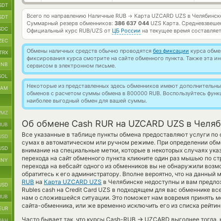
SDT
Всего по направлению Наличные RUB
Карта UZCARD UZS в Челябинск
→
SDT
Суммарный резерв обменников:
386 637 044
UZS Карта.
Средневзвеше
SDC
Официальный курс
RUB/UZS
от
ЦБ России
на текущее время составляе
ZEC
Обмены наличных средств обычно проводятся
без фиксации
курса обмен
TRX
фиксирования курса смотрите на сайте обменного пункта. Также эта 
BNB
сервисом в электронном письме.
SOL
Некоторые из представленных здесь обменников имеют дополнительные
RAM
обменов с расчетом суммы обмена в 800000 RUB. Воспользуйтесь фун
наиболее выгодный обмен для вашей суммы.
MZ
Об обмене Cash RUR на UZCARD UZS в Челя
RUB
Все указанные в таблице пункты обмена предоставляют услуги п
USD
сумах в автоматическом или ручном режиме. При определении обм
USD
внимание на специальные метки, которые в некоторых случаях ука
перехода на сайт обменного пункта кликните один раз мышью по ст
CNY
перехода на вебсайт одного из обменников вы не обнаружили воз
обратитесь к его администратору. Вполне вероятно, что на данны
RUB
на
Карта UZCARD UZS
в Челябинске недоступны и вам предло
USD
Rubles cash на Credit Card UZS в подходящем для вас обменнике в
RUB
нам о сложившейся ситуации. Это поможет нам вовремя принять 
сайта-обменника, или же временно исключить его из списка рейтин
EUR
→
Часто бывает так, что курсы Cash-RUB
UZCARD выгоднее тогда, к
UAH