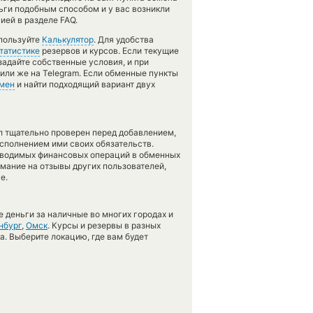
ьги подобным способом и у вас возникли
ией в разделе FAQ.
спользуйте
Калькулятор
. Для удобства
татистике
резервов и курсов. Если текущие
задайте собственные условия, и при
или же на Telegram. Если обменные пункты
мен
и найти подходящий вариант двух
л тщательно проверен перед добавлением,
сполнением ими своих обязательств.
оводимых финансовых операций в обменных
имание на отзывы других пользователей,
е.
 деньги за наличные во многих городах и
нбург
,
Омск
. Курсы и резервы в разных
а. Выберите локацию, где вам будет