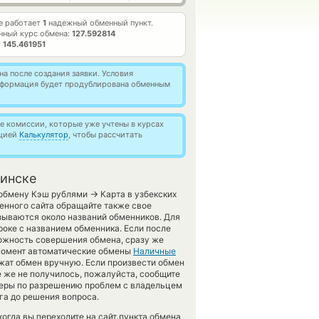
е работает
1
надежный обменный пункт.
нный курс обмена:
127.592814
т
145.461951
а после создания заявки. Условия
информация будет продублирована обменным
 комиссии, которые уже учтены в курсах
кцией
Калькулятор
, чтобы рассчитать
бинске
→
о обмену Кэш рублями
Карта в узбекских
енного сайта обращайте также свое
зываются около названий обменников. Для
роке с названием обменника. Если после
можность совершения обмена, сразу же
й момент автоматические обмены
Наличные
жат обмен вручную. Если произвести обмен
се же не получилось, пожалуйста, сообщите
меры по разрешению проблем с владельцем
га до решения вопроса.
огда вы переходите на сайт пункта обмена