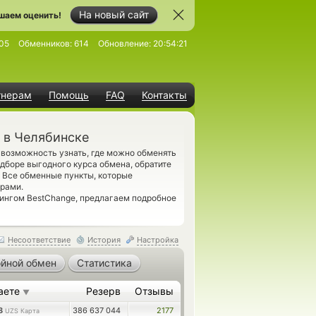
На новый сайт
шаем оценить!
05
Обменников:
614
Обновление:
20:54:21
тнерам
Помощь
FAQ
Контакты
 в Челябинске
возможность узнать, где можно обменять
дборе выгодного курса обмена, обратите
 Все обменные пункты, которые
орами.
рингом BestChange, предлагаем подробное
Несоответствие
История
Настройка
йной обмен
Статистика
аете
Резерв
Отзывы
▼
28
386 637 044
2177
UZS Карта