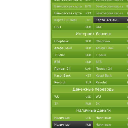
Банковская карта
Банковская карта
BYN
Банковская карта
Банковская карта
KZT
Карта UZCARD
Карта UZCARD
UZS
СБП
СБП
RUB
Интернет-банкинг
Сбербанк
Сбербанк
RUB
Альфа-Банк
Альфа-Банк
RUB
Т-Банк
Т-Банк
RUB
ВТБ
ВТБ
RUB
Приват 24
Приват 24
UAH
Kaspi Bank
Kaspi Bank
KZT
Revolut
Revolut
EUR
Денежные переводы
WU
WU
USD
ЗК
ЗК
RUB
Наличные деньги
Наличные
Наличные
USD
Наличные
Наличные
RUB