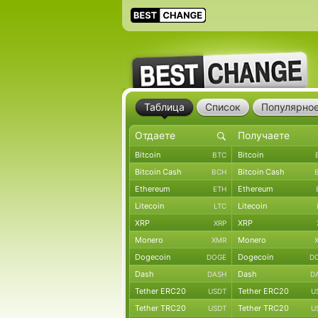
Таблица
Список
Популярно
Bitcoin
Bitcoin
BTC
Bitcoin Cash
Bitcoin Cash
BCH
Ethereum
Ethereum
ETH
Litecoin
Litecoin
LTC
XRP
XRP
XRP
Monero
Monero
XMR
Dogecoin
Dogecoin
DOGE
D
Dash
Dash
DASH
D
Tether ERC20
Tether ERC20
USDT
U
Tether TRC20
Tether TRC20
USDT
U