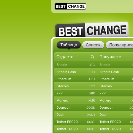
Таблица
Список
Популярно
Bitcoin
Bitcoin
BTC
Bitcoin Cash
Bitcoin Cash
BCH
Ethereum
Ethereum
ETH
Litecoin
Litecoin
LTC
XRP
XRP
XRP
Monero
Monero
XMR
Dogecoin
Dogecoin
DOGE
D
Dash
Dash
DASH
D
Tether ERC20
Tether ERC20
USDT
U
Tether TRC20
Tether TRC20
USDT
U