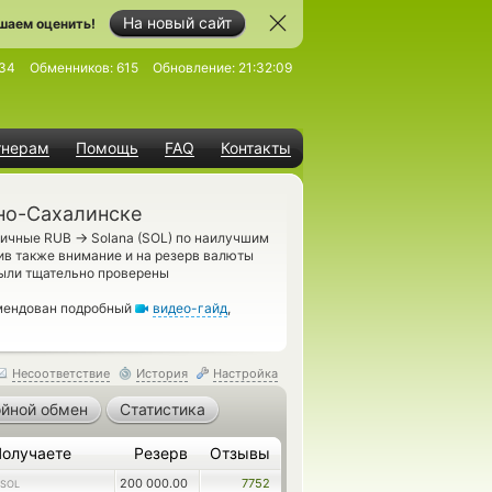
На новый сайт
шаем оценить!
34
Обменников:
615
Обновление:
21:32:09
тнерам
Помощь
FAQ
Контакты
но-Сахалинске
→
аличные RUB
Solana (SOL) по наилучшим
ив также внимание и на резерв валюты
были тщательно проверены
омендован подробный
видео-гайд
,
Несоответствие
История
Настройка
йной обмен
Статистика
Получаете
Резерв
Отзывы
200 000.00
7752
SOL