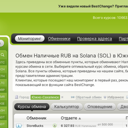
Уже видели новый BestChange? Пригла
Всего курсов:
10663
Мониторинг
Обменники
Проверка адреса
Пар
е
Обмен Наличные RUB на Solana (SOL) в Юж
Здесь приведены все обменные пункты, которые обменивают Н
BTC
курсам обмена в сети. Выберите оптимальный курс обмена, обрат
BCH
Solana. Все пункты обмена, которые приведены на нашем сайте, 
представителями администрации.
ETH
Клиентам, которые посещают наш мониторинг в первый раз, рек
LTC
показывающий все функции сайта BestChange.
XRP
XMR
Город:
Южно-Сахалинск
Обратный обмен
Избранное
OGE
Курсы обмена
Калькулятор
Оповещение
Дво
ASH
SDT
Обменник
Отдаете
▲
SDT
от 500 000
StoreBucks
6 327.93
1
RUB Наличными