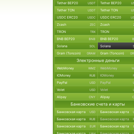
Tether BEP20
Tether BEP20
USDT
U
Tether TON
Tether TON
USDT
U
USDC ERC20
USDC ERC20
USDC
U
Zcash
Zcash
ZEC
TRON
TRON
TRX
BNB BEP20
BNB BEP20
BNB
Solana
Solana
SOL
Gram (Toncoin)
Gram (Toncoin)
GRAM
G
Электронные деньги
WebMoney
WebMoney
WMZ
W
ЮMoney
ЮMoney
RUB
PayPal
PayPal
USD
Volet
Volet
USD
Alipay
Alipay
CNY
Банковские счета и карты
Банковская карта
Банковская карта
USD
Банковская карта
Банковская карта
RUB
Банковская карта
Банковская карта
EUR
Банковская карта
Банковская карта
UAH