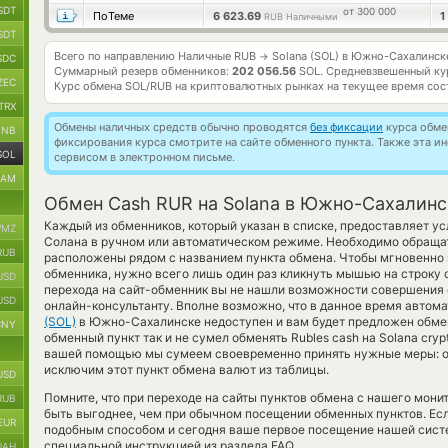
SDT
от 300 000
ПоТеме
6 623.69
1
RUB Наличными
SDT
Всего по направлению Наличные RUB
Solana (SOL) в Южно-Сахалинск
→
SDC
Суммарный резерв обменников:
202 056.56
SOL.
Средневзвешенный ку
ZEC
Курс обмена
SOL/RUB
на криптовалютных рынках на текущее время со
TRX
Обмены наличных средств обычно проводятся
без фиксации
курса обмен
BNB
фиксирования курса смотрите на сайте обменного пункта. Также эта 
SOL
сервисом в электронном письме.
RAM
Обмен Cash RUR на Solana в Южно-Сахалинс
Каждый из обменников, который указан в списке, предоставляет 
MZ
Солана в ручном или автоматическом режиме. Необходимо обращат
RUB
расположены рядом с названием пункта обмена. Чтобы мгновенно 
обменника, нужно всего лишь один раз кликнуть мышью на строку с
USD
перехода на сайт-обменник вы не нашли возможности совершения о
USD
онлайн-консультанту. Вполне возможно, что в данное время автом
(SOL)
в Южно-Сахалинске недоступен и вам будет предложен обме
CNY
обменный пункт так и не сумел обменять Rubles cash на Solana crypt
вашей помощью мы сумеем своевременно принять нужные меры: о
исключим этот пункт обмена валют из таблицы.
USD
Помните, что при переходе на сайты пунктов обмена с нашего мон
RUB
быть выгоднее, чем при обычном посещении обменных пунктов. Есл
EUR
подобным способом и сегодня ваше первое посещение нашей сист
специальной инструкцией из раздела FAQ.
UAH