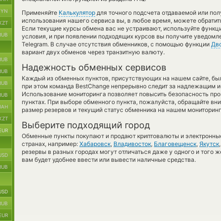
BYN
Применяйте
Калькулятор
для точного подсчета отдаваемой или по
использования нашего сервиса вы, в любое время, можете обратит
KZT
Если текущие курсы обмена вас не устраивают, используйте функ
RUB
условия, и при появлении подходящих курсов вы получите уведомл
Telegram. В случае отсутствия обменников, с помощью функции
Дв
вариант двух обменов через транзитную валюту.
RUB
Надежность обменных сервисов
RUB
Каждый из обменных пунктов, присутствующих на нашем сайте, бы
RUB
при этом команда BestChange непрерывно следит за надлежащим и
Использование мониторинга позволяет повысить безопасность пр
RUB
пунктах. При выборе обменного пункта, пожалуйста, обращайте вн
UAH
размер резервов и текущий статус обменника на нашем мониторинг
KZT
Выберите подходящий город
EUR
Обменные пункты покупают и продают криптовалюты и электронные
странах, например:
Хабаровск
,
Владивосток
,
Благовещенск
,
Якутск
резервы в разных городах могут отличаться даже у одного и того ж
USD
вам будет удобнее ввести или вывести наличные средства.
RUB
USD
RUB
EUR