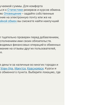
лучаемой суммы. Для комфорта
ься к
Статистике
резервов и курсов обмена.
цию
Оповещение
– задайте собственные
ение на электронную почту или же на
ойной обмен
вы сможете найти наилучший
л тщательно проверен перед добавлением,
сполнением ими своих обязательств.
оводимых финансовых операций в обменных
имание на отзывы других пользователей,
е.
 деньги за наличные во многих городах и
,
Улан-Удэ
,
Иркутск
,
Красноярск
. Курсы и
е обменного пункта. Выберите локацию, где