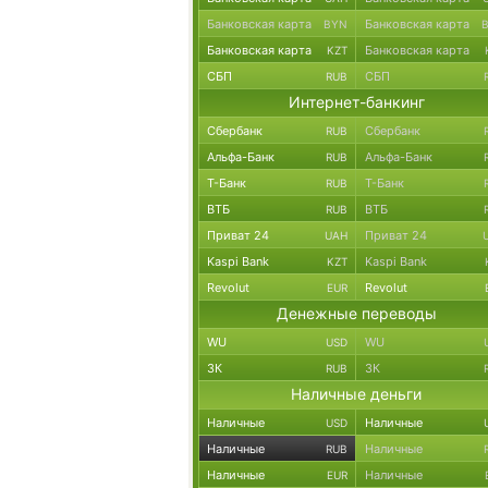
Банковская карта
Банковская карта
BYN
Банковская карта
Банковская карта
KZT
СБП
СБП
RUB
Интернет-банкинг
Сбербанк
Сбербанк
RUB
Альфа-Банк
Альфа-Банк
RUB
Т-Банк
Т-Банк
RUB
ВТБ
ВТБ
RUB
Приват 24
Приват 24
UAH
Kaspi Bank
Kaspi Bank
KZT
Revolut
Revolut
EUR
Денежные переводы
WU
WU
USD
ЗК
ЗК
RUB
Наличные деньги
Наличные
Наличные
USD
Наличные
Наличные
RUB
Наличные
Наличные
EUR