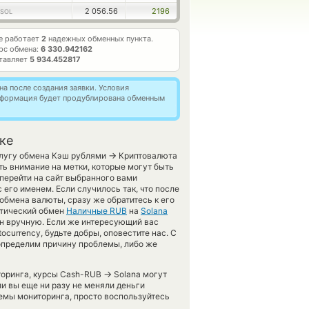
2 056.56
2196
SOL
е работает
2
надежных обменных пункта.
рс обмена:
6 330.942162
ставляет
5 934.452817
а после создания заявки. Условия
информация будет продублирована обменным
ке
→
услугу обмена Кэш рублями
Криптовалюта
ь внимание на метки, которые могут быть
перейти на сайт выбранного вами
 его именем. Если случилось так, что после
бмена валюты, сразу же обратитесь к его
атический обмен
Наличные RUB
на
Solana
н вручную. Если же интересующий вас
ocurrency, будьте добры, оповестите нас. С
пределим причину проблемы, либо же
→
иторинга, курсы Cash-RUB
Solana могут
и вы еще ни разу не меняли деньги
емы мониторинга, просто воспользуйтесь