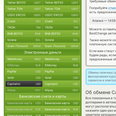
требуемые обмен
Tether BEP20
Tether BEP20
USDT
USDT
Попробуйте
отме
Tether TON
Tether TON
USDT
USDT
есть предложения
USDC ERC20
USDC ERC20
USDC
USDC
Аланья — 1439
Zcash
Zcash
ZEC
ZEC
TRON
TRON
TRX
TRX
Можете оставит
BestChange авто
BNB BEP20
BNB BEP20
BNB
BNB
Solana
Solana
Также можете о
SOL
SOL
платежную систем
Gram (Toncoin)
Gram (Toncoin)
GRAM
GRAM
Если вам станут
Электронные деньги
будем рады, есл
WebMoney
WebMoney
предложенные об
WMZ
WMZ
ЮMoney
ЮMoney
RUB
RUB
PayPal
PayPal
USD
USD
Обмены наличных с
фиксирования курс
Volet
Volet
USD
USD
сервисом в электр
Capitalist
Capitalist
USD
USD
Alipay
Alipay
CNY
CNY
Об обмене Ca
Банковские счета и карты
Все показанные в т
долларами в автом
Банковская карта
Банковская карта
USD
USD
могут располагатьс
Банковская карта
Банковская карта
RUB
RUB
нажмите один раз м
заметили затруднен
Банковская карта
Банковская карта
EUR
EUR