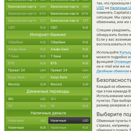
так, что произошли
Банковская карта
Банковская карта
UAH
UAH
USD
на
Наличные 
поменять Capitalist
Банковская карта
Банковская карта
BYN
BYN
ситуации. Мы сраз
Банковская карта
Банковская карта
KZT
KZT
обменника, или же 
СБП
СБП
RUB
RUB
Спешим уведомить,
Интернет-банкинг
обнаружить более и
Если у вас возника
Сбербанк
Сбербанк
RUB
RUB
воспользоваться по
Альфа-Банк
Альфа-Банк
RUB
RUB
Используйте
Кальк
Т-Банк
Т-Банк
RUB
RUB
можете подробно и
функцией
Оповеще
ВТБ
ВТБ
RUB
RUB
на e-mail или же н
Приват 24
Приват 24
UAH
UAH
Двойным обменом
и
Kaspi Bank
Kaspi Bank
KZT
KZT
Безопасност
Revolut
Revolut
EUR
EUR
Каждый из обменны
Денежные переводы
при этом команда 
Использование мон
WU
WU
USD
USD
пунктах. При выбор
размер резервов и 
ЗК
ЗК
RUB
RUB
Наличные деньги
Выберите по
Наличные
Наличные
Обменные пункты по
USD
USD
странах, например:
Наличные
Наличные
RUB
RUB
обменного пункта. 