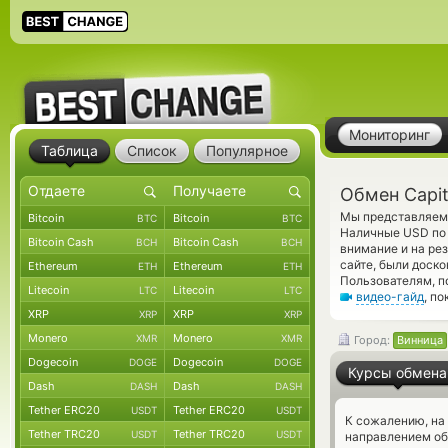
Мониторинг
Таблица
Список
Популярное
Обмен Capit
Мы представляем 
Bitcoin
Bitcoin
BTC
BTC
Наличные USD по 
Bitcoin Cash
Bitcoin Cash
BCH
BCH
внимание и на ре
сайте, были доск
Ethereum
Ethereum
ETH
ETH
Пользователям, п
Litecoin
Litecoin
LTC
LTC
видео-гайд
, п
XRP
XRP
XRP
XRP
Monero
Monero
XMR
XMR
Город:
Винница
Dogecoin
Dogecoin
DOGE
DOGE
Курсы обмена
Dash
Dash
DASH
DASH
Tether ERC20
Tether ERC20
USDT
USDT
К сожалению, на
Tether TRC20
Tether TRC20
USDT
USDT
направлением об