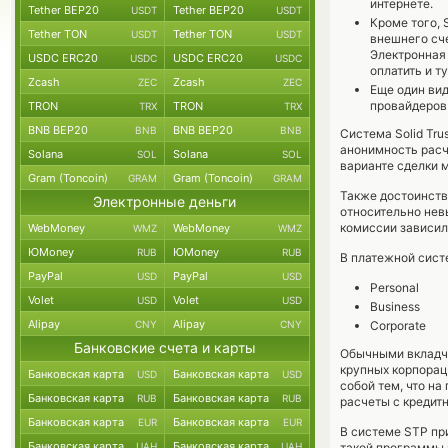
интернете.
Tether BEP20
Tether BEP20
USDT
USDT
Кроме того, 
Tether TON
Tether TON
USDT
USDT
внешнего сче
Электронная
USDC ERC20
USDC ERC20
USDC
USDC
оплатить и т
Zcash
Zcash
ZEC
ZEC
Еще один вид
провайдеров 
TRON
TRON
TRX
TRX
BNB BEP20
BNB BEP20
BNB
BNB
Система Solid Tru
анонимность расч
Solana
Solana
SOL
SOL
варианте сделки 
Gram (Toncoin)
Gram (Toncoin)
GRAM
GRAM
Также достоинств
Электронные деньги
относительно нев
комиссии зависил
WebMoney
WebMoney
WMZ
WMZ
ЮMoney
ЮMoney
RUB
RUB
В платежной систе
PayPal
PayPal
USD
USD
Personal
Volet
Volet
USD
USD
Business
Alipay
Alipay
CNY
CNY
Corporate
Банковские счета и карты
Обычными вкладчи
крупных корпорац
Банковская карта
Банковская карта
USD
USD
собой тем, что на
Банковская карта
Банковская карта
RUB
RUB
расчеты с кредитн
Банковская карта
Банковская карта
EUR
EUR
В системе STP пр
Банковская карта
Банковская карта
UAH
UAH
такой программы 