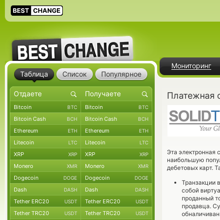
Мониторинг
Таблица
Список
Популярное
Платежная с
Bitcoin
Bitcoin
BTC
BTC
Bitcoin Cash
Bitcoin Cash
BCH
BCH
Ethereum
Ethereum
ETH
ETH
Litecoin
Litecoin
LTC
LTC
Эта электронная с
XRP
XRP
XRP
XRP
наибольшую попул
Monero
Monero
XMR
XMR
дебетовых карт. Т
Dogecoin
Dogecoin
DOGE
DOGE
Транзакции 
Dash
Dash
DASH
DASH
собой вирту
проданный т
Tether ERC20
Tether ERC20
USDT
USDT
продавца. С
Tether TRC20
Tether TRC20
USDT
USDT
обналичивани