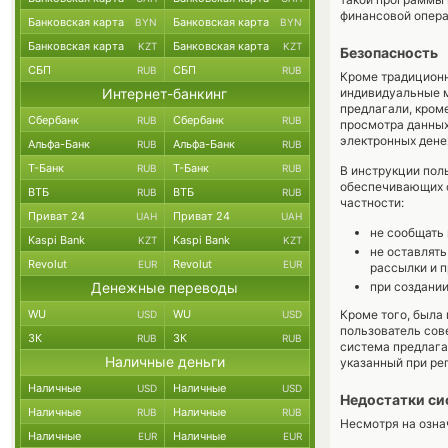
финансовой опер
Банковская карта
Банковская карта
BYN
BYN
Банковская карта
Банковская карта
KZT
KZT
Безопасность
СБП
СБП
RUB
RUB
Кроме традиционн
Интернет-банкинг
индивидуальные м
предлагали, кром
Сбербанк
Сбербанк
RUB
RUB
просмотра данных
электронных дене
Альфа-Банк
Альфа-Банк
RUB
RUB
Т-Банк
Т-Банк
RUB
RUB
В инструкции поль
обеспечивающих с
ВТБ
ВТБ
RUB
RUB
частности:
Приват 24
Приват 24
UAH
UAH
не сообщать
Kaspi Bank
Kaspi Bank
KZT
KZT
не оставлять
Revolut
Revolut
EUR
EUR
рассылки и 
Денежные переводы
при создани
WU
WU
Кроме того, была 
USD
USD
пользователь сов
ЗК
ЗК
RUB
RUB
система предлага
Наличные деньги
указанный при ре
Наличные
Наличные
USD
USD
Недостатки с
Наличные
Наличные
RUB
RUB
Несмотря на озна
Наличные
Наличные
EUR
EUR