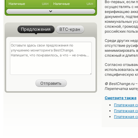
Во-первых, если 
Наличные
Наличные
UAH
UAH
осуществлять с н
верификацию акка
документа, подтв
коммунальных усл
сложной, громозд
Предложения
BTC-кран
российских польз
Среди других нед
отсутствие русиф
минимизировать в
сложный и длител
Согласно отзывам
использовалась м
специфическую кл
© BestChange.ru 
Перепечатка мате
Смотрите также
Платежная с
Платежная с
Платежная с