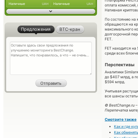
Платформа Fetch.
Наличные
Наличные
UAH
UAH
оплата комиссий,
Нативная криптов
По состоянию на м
обращаются на к
Предложения
BTC-кран
максимального ко
долгосрочной пер
FET.
FET находится на 
среди всех блокч
Перспективы
Аналитики Similar
до $407 млрд, а п
$594 млрд.
Учитывая растущи
все шансы остать
© BestChange.ru 
Перепечатка мате
Смотрите также
Как и где ку
Как обменять