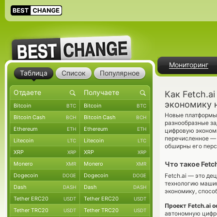
Мониторинг
Таблица
Список
Популярное
Как Fetch.a
экономику 
Bitcoin
Bitcoin
BTC
BTC
Новые платформы,
Bitcoin Cash
Bitcoin Cash
BCH
BCH
разнообразные за
Ethereum
Ethereum
ETH
ETH
цифровую экономик
перечисленное — и
Litecoin
Litecoin
LTC
LTC
обширны его перс
XRP
XRP
XRP
XRP
Что такое Fetch
Monero
Monero
XMR
XMR
Dogecoin
Dogecoin
Fetch.ai — это д
DOGE
DOGE
технологию машин
Dash
Dash
DASH
DASH
экономику, спосо
Tether ERC20
Tether ERC20
USDT
USDT
Проект Fetch.ai о
Tether TRC20
Tether TRC20
USDT
USDT
автономную цифро