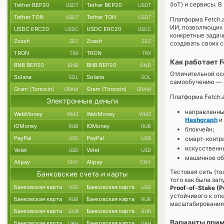
(IoT) и сервисы. 
Tether BEP20
Tether BEP20
USDT
USDT
Tether TON
Tether TON
USDT
USDT
Платформа Fetch.
ИИ, позволяющих 
USDC ERC20
USDC ERC20
USDC
USDC
конкретные задач
Zcash
Zcash
ZEC
ZEC
создавать своих с
TRON
TRON
TRX
TRX
Как работает F
BNB BEP20
BNB BEP20
BNB
BNB
Отличительной ос
Solana
Solana
SOL
SOL
самообучению — э
Gram (Toncoin)
Gram (Toncoin)
GRAM
GRAM
Платформа Fetch.a
Электронные деньги
направленные
WebMoney
WebMoney
WMZ
WMZ
Hashgraph
и
ЮMoney
ЮMoney
RUB
RUB
блокчейн;
PayPal
PayPal
USD
USD
смарт-контр
искусственны
Volet
Volet
USD
USD
машинное об
Alipay
Alipay
CNY
CNY
Тестовая сеть (те
Банковские счета и карты
того как была за
Банковская карта
Банковская карта
USD
USD
Proof-of-Stake (P
устойчивого к от
Банковская карта
Банковская карта
RUB
RUB
масштабирования 
Банковская карта
Банковская карта
EUR
EUR
Варианты прим
Банковская карта
Банковская карта
UAH
UAH