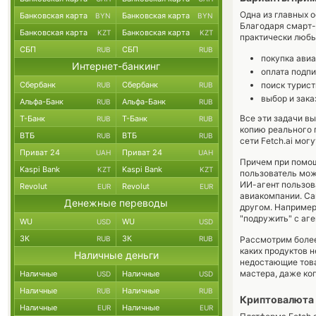
Одна из главных 
Банковская карта
Банковская карта
BYN
BYN
Благодаря смарт-
Банковская карта
Банковская карта
KZT
KZT
практически любы
СБП
СБП
RUB
RUB
покупка авиа
Интернет-банкинг
оплата подпи
Сбербанк
Сбербанк
поиск турист
RUB
RUB
выбор и зака
Альфа-Банк
Альфа-Банк
RUB
RUB
Все эти задачи в
Т-Банк
Т-Банк
RUB
RUB
копию реального п
ВТБ
ВТБ
RUB
RUB
сети Fetch.ai мог
Приват 24
Приват 24
UAH
UAH
Причем при помощ
Kaspi Bank
Kaspi Bank
KZT
KZT
пользователь мож
ИИ-агент пользов
Revolut
Revolut
EUR
EUR
авиакомпании. Са
Денежные переводы
другом. Например
"подружить" с аг
WU
WU
USD
USD
ЗК
ЗК
RUB
RUB
Рассмотрим более
каких продуктов н
Наличные деньги
недостающие това
мастера, даже ког
Наличные
Наличные
USD
USD
Наличные
Наличные
RUB
RUB
Криптовалюта F
Наличные
Наличные
EUR
EUR