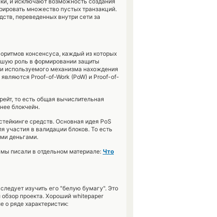
ки, и исключают возможность создания
рировать множество пустых транзакций.
ств, переведенных внутри сети за
оритмов консенсуса, каждый из которых
ейшую роль в формировании защиты
е и используемого механизма нахождения
вляются Proof-of-Work (PoW) и Proof-of-
ейт, то есть общая вычислительная
нее блокчейн.
стейкинге средств. Основная идея PoS
я участия в валидации блоков. То есть
ими деньгами.
 мы писали в отдельном материале:
Что
 следует изучить его "белую бумагу". Это
обзор проекта. Хороший whitepaper
е о ряде характеристик: