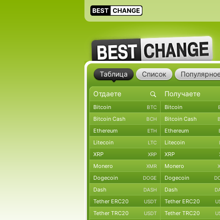
Таблица
Список
Популярно
Bitcoin
Bitcoin
BTC
Bitcoin Cash
Bitcoin Cash
BCH
Ethereum
Ethereum
ETH
Litecoin
Litecoin
LTC
XRP
XRP
XRP
Monero
Monero
XMR
Dogecoin
Dogecoin
DOGE
D
Dash
Dash
DASH
D
Tether ERC20
Tether ERC20
USDT
U
Tether TRC20
Tether TRC20
USDT
U