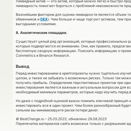
Ликвидный актив — это актив, который можно легко и быстро про
ликвидность помогает бороться с проблемой невозможности прод
Важнейшим фактором для оценки ликвидности является объем то
обменников и
DEX
). Чем больше и чаще торгуют активом, тем про
выгодными условиями.
8. Аналитические площадки.
Существует целый ряд организаций, которые профессионально ра
которые подвергаются их вниманию. Они, как правило, предлагаю
бесплатную сводную информацию. Поискать информацию о проекте 
Coinmetrics и Binance Research.
Вывод
Перед инвестированием в криптопроекты нужно тщательно изучит
целом, а также не забывать о возможных рисках. Только так мож
получить прибыль. Определение перспективных проектов при од
инвестирования является важным и актуальным вопросом для вс
необходимый минимум параметров, которые надо изучить перед в
Но даже с подробной оценкой важно помнить ключевой принцип 
инвестировать все в один проект. Чем более разнообразный буде
сильнее вы минимизируете риски потери денег.
© BestChange.ru –
25.05.2023
, обновлено 29.08.2023
Перепечатка материалов сайта возможна только с разрешения а