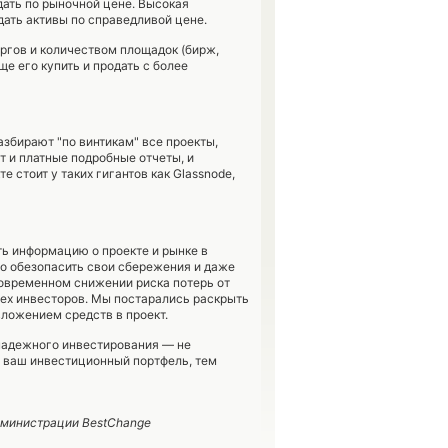
дать по рыночной цене. Высокая
ать активы по справедливой цене.
ргов и количеством площадок (бирж,
ще его купить и продать с более
збирают "по винтикам" все проекты,
т и платные подробные отчеты, и
стоит у таких гигантов как Glassnode,
ь информацию о проекте и рынке в
но обезопасить свои сбережения и даже
новременном снижении риска потерь от
ех инвесторов. Мы постарались раскрыть
ложением средств в проект.
надежного инвестирования — не
т ваш инвестиционный портфель, тем
дминистрации BestChange