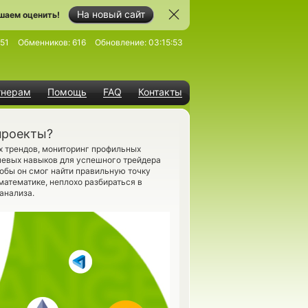
На новый сайт
шаем оценить!
51
Обменников:
616
Обновление:
03:15:53
тнерам
Помощь
FAQ
Контакты
проекты?
х трендов, мониторинг профильных
ючевых навыков для успешного трейдера
тобы он смог найти правильную точку
математике, неплохо разбираться в
анализа.