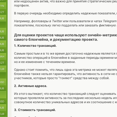
или недооценен актив, что важно для принятия стратегических 
портфеля.
BYN
KZT
В первую очередь необходимо определить надежные показатели,
RUB
Например, фолловеры в Twitter или пользователи в чатах Telegra
показателем, поскольку легко подделать или заказать фиктивную
RUB
Для оценки проектов чаще используют ончейн-метрики
RUB
самого блокчейна, и документацию проекта.
RUB
1. Количество транзакций.
RUB
Самым простым и в то же время достаточно надежным является п
UAH
количество операций в блокчейне в заданные периоды времени м
но и ее изменение с течением времени.
KZT
EUR
Однако стоит помнить, что лишь одна эта метрика не может являть
блокчейне также нельзя гарантировать, что активность в сети н
участников, которые просто "гоняют" средства между собой.
USD
2. Активные адреса.
RUB
Из этого вытекает, что количество транзакций следует оценивать
которые проявляли активность за последние несколько недель ил
USD
совокупное количество уникальных адресов и их соотношение с к
RUB
3. Стоимость транзакций.
EUR