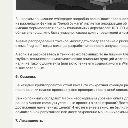
В широком понимании whitepaper подробно раскрывает полезност
из важнейших фактов из "белой бумаги" является информация об
именно формировался список изначальных держателей: ICO, IEO и
обязательно должно быть указано, какова доля учредителей и ком
Анализ распределения токенов может дать представление о риск
схемы "rug pull", когда команда разработчиков после запуска про
А если вы разбираетесь в технических терминах, то не лишним буд
глубоко техническое и математическое описание функций и алгори
наличие такого документа (или включение его содержимого в Whit
выше остальных.
6. Команда.
За каждым криптопроектом стоит какая-то конкретная команда р
после оценки планов проекта нужно проверить послужной список
Важно понимать обладают ли они необходимым уровнем опыта дл
ранее у членов команды успешные проекты в этой отрасли? Доста
достижения намеченных целей? И что не менее важно, не были ли
сомнительной репутацией или даже откровенно мошенническими
7. Ликвидность.