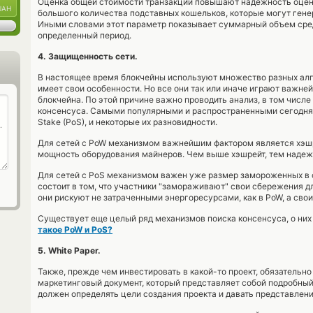
Оценка общей стоимости транзакций повышают надежность оцен
UAH
большого количества подставных кошельков, которые могут гене
Иными словами этот параметр показывает суммарный объем сред
определенный период.
4. Защищенность сети.
В настоящее время блокчейны используют множество разных алг
имеет свои особенности. Но все они так или иначе играют важн
блокчейна. По этой причине важно проводить анализ, в том числ
консенсуса. Самыми популярными и распространенными сегодня я
Stake (PoS), и некоторые их разновидности.
Для сетей с PoW механизмом важнейшим фактором является хэшр
мощность оборудования майнеров. Чем выше хэшрейт, тем надеж
Для сетей с PoS механизмом важен уже размер замороженных в 
состоит в том, что участники "замораживают" свои сбережения дл
они рискуют не затраченными энергоресурсами, как в PoW, а сво
Существует еще целый ряд механизмов поиска консенсуса, о них
такое PoW и PoS?
5. White Paper.
Также, прежде чем инвестировать в какой-то проект, обязательно
маркетинговый документ, который представляет собой подробный 
должен определять цели создания проекта и давать представлени