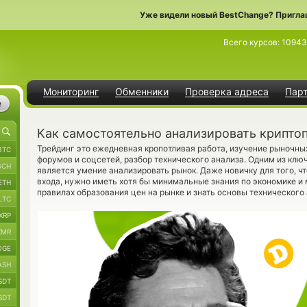
Уже видели новый BestChange? Пригла
Всего курсов:
10943
Мониторинг
Обменники
Проверка адреса
Пар
е
Как самостоятельно анализировать крипто
Трейдинг это ежедневная кропотливая работа, изучение рыночны
BTC
форумов и соцсетей, разбор технического анализа. Одним из кл
BCH
является умение анализировать рынок. Даже новичку для того, ч
входа, нужно иметь хотя бы минимальные знания по экономике и 
ETH
правилах образования цен на рынке и знать основы технического 
LTC
XRP
XMR
OGE
ASH
SDT
SDT