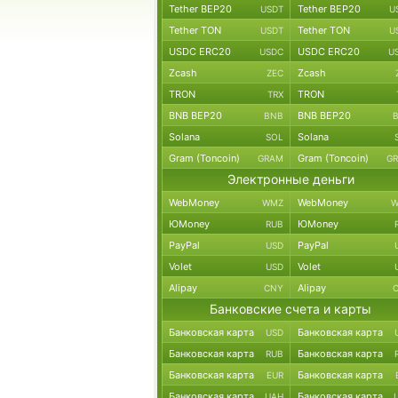
Tether BEP20
Tether BEP20
USDT
U
Tether TON
Tether TON
USDT
U
USDC ERC20
USDC ERC20
USDC
U
Zcash
Zcash
ZEC
TRON
TRON
TRX
BNB BEP20
BNB BEP20
BNB
Solana
Solana
SOL
Gram (Toncoin)
Gram (Toncoin)
GRAM
G
Электронные деньги
WebMoney
WebMoney
WMZ
W
ЮMoney
ЮMoney
RUB
PayPal
PayPal
USD
Volet
Volet
USD
Alipay
Alipay
CNY
Банковские счета и карты
Банковская карта
Банковская карта
USD
Банковская карта
Банковская карта
RUB
Банковская карта
Банковская карта
EUR
Банковская карта
Банковская карта
UAH