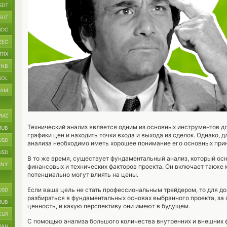
SDT
SDT
SDC
ZEC
TRX
BNB
SOL
RAM
MZ
Технический анализ является одним из основных инструментов дл
RUB
графики цен и находить точки входа и выхода из сделок. Однако,
USD
анализа необходимо иметь хорошее понимание его основных при
USD
В то же время, существует фундаментальный анализ, который ос
CNY
финансовых и технических факторов проекта. Он включает также 
потенциально могут влиять на цены.
Если ваша цель не стать профессиональным трейдером, то для 
USD
разбираться в фундаментальных основах выбранного проекта, за
RUB
ценность, и какую перспективу они имеют в будущем.
EUR
С помощью анализа большого количества внутренних и внешних 
UAH