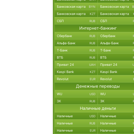
Банковская карта
Банковская карта
BYN
Банковская карта
Банковская карта
KZT
СБП
СБП
RUB
Интернет-банкинг
Сбербанк
Сбербанк
RUB
Альфа-Банк
Альфа-Банк
RUB
Т-Банк
Т-Банк
RUB
ВТБ
ВТБ
RUB
Приват 24
Приват 24
UAH
Kaspi Bank
Kaspi Bank
KZT
Revolut
Revolut
EUR
Денежные переводы
WU
WU
USD
ЗК
ЗК
RUB
Наличные деньги
Наличные
Наличные
USD
Наличные
Наличные
RUB
Наличные
Наличные
EUR