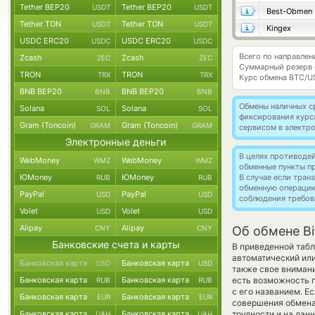
Tether BEP20
Tether BEP20
USDT
USDT
Best-Obmen
Tether TON
Tether TON
USDT
USDT
Kingex
USDC ERC20
USDC ERC20
USDC
USDC
Всего по направлен
Zcash
Zcash
ZEC
ZEC
Суммарный резерв
TRON
TRON
TRX
TRX
Курс обмена
BTC/U
BNB BEP20
BNB BEP20
BNB
BNB
Обмены наличных с
Solana
Solana
SOL
SOL
фиксирования курс
Gram (Toncoin)
Gram (Toncoin)
GRAM
GRAM
сервисом в электр
Электронные деньги
В целях противоде
WebMoney
WebMoney
WMZ
WMZ
обменные пункты п
ЮMoney
ЮMoney
В случае если тра
RUB
RUB
обменную операци
PayPal
PayPal
USD
USD
соблюдения требов
Volet
Volet
USD
USD
Alipay
Alipay
CNY
CNY
Об обмене Bi
Банковские счета и карты
В приведенной табл
автоматический ил
Банковская карта
Банковская карта
USD
USD
также свое внимани
Банковская карта
Банковская карта
есть возможность 
RUB
RUB
с его названием. Е
Банковская карта
Банковская карта
EUR
EUR
совершения обмена,
Банковская карта
Банковская карта
трудности и на дан
UAH
UAH