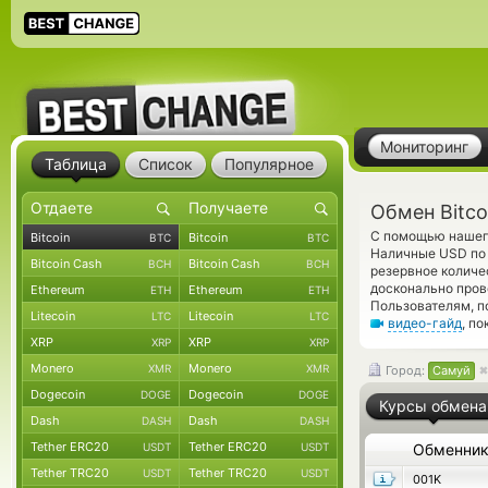
Мониторинг
Таблица
Список
Популярное
Обмен Bitco
С помощью нашего
Bitcoin
Bitcoin
BTC
BTC
Наличные USD по 
Bitcoin Cash
Bitcoin Cash
BCH
BCH
резервное количе
досконально пров
Ethereum
Ethereum
ETH
ETH
Пользователям, п
Litecoin
Litecoin
LTC
LTC
видео-гайд
, п
XRP
XRP
XRP
XRP
Monero
Monero
XMR
XMR
Город:
Самуй
Dogecoin
Dogecoin
DOGE
DOGE
Курсы обмена
Dash
Dash
DASH
DASH
Tether ERC20
Tether ERC20
USDT
USDT
Обменни
Tether TRC20
Tether TRC20
USDT
USDT
001K