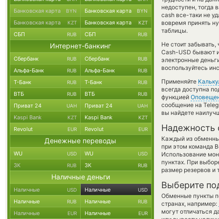
недоступен, тогда 
Банковская карта
Банковская карта
BYN
BYN
cash все-таки не у
Банковская карта
Банковская карта
вовремя принять н
KZT
KZT
таблицы.
СБП
СБП
RUB
RUB
Не стоит забывать,
Интернет-банкинг
Cash-USD бывают ин
Сбербанк
Сбербанк
RUB
RUB
электронные деньг
воспользуйтесь инс
Альфа-Банк
Альфа-Банк
RUB
RUB
Применяйте
Кальку
Т-Банк
Т-Банк
RUB
RUB
всегда доступна п
ВТБ
ВТБ
RUB
RUB
функцией
Оповеще
сообщение на Teleg
Приват 24
Приват 24
UAH
UAH
вы найдете наилучш
Kaspi Bank
Kaspi Bank
KZT
KZT
Надежность 
Revolut
Revolut
EUR
EUR
Каждый из обменны
Денежные переводы
при этом команда 
WU
WU
USD
USD
Использование мон
пунктах. При выбор
ЗК
ЗК
RUB
RUB
размер резервов и 
Наличные деньги
Выберите по
Наличные
Наличные
USD
USD
Обменные пункты по
Наличные
Наличные
RUB
RUB
странах, например:
могут отличаться д
Наличные
Наличные
EUR
EUR