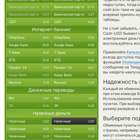
недоступен, тогда 
Банковская карта
Банковская карта
BYN
BYN
cash все-таки не у
Банковская карта
Банковская карта
вовремя принять н
KZT
KZT
таблицы.
СБП
СБП
RUB
RUB
Не стоит забывать,
Интернет-банкинг
Cash-USD бывают ин
Сбербанк
Сбербанк
RUB
RUB
электронные деньг
воспользуйтесь инс
Альфа-Банк
Альфа-Банк
RUB
RUB
Применяйте
Кальку
Т-Банк
Т-Банк
RUB
RUB
всегда доступна п
ВТБ
ВТБ
RUB
RUB
функцией
Оповеще
сообщение на Teleg
Приват 24
Приват 24
UAH
UAH
вы найдете наилучш
Kaspi Bank
Kaspi Bank
KZT
KZT
Надежность 
Revolut
Revolut
EUR
EUR
Каждый из обменны
Денежные переводы
при этом команда 
WU
WU
USD
USD
Использование мон
пунктах. При выбор
ЗК
ЗК
RUB
RUB
размер резервов и 
Наличные деньги
Выберите по
Наличные
Наличные
USD
USD
Обменные пункты по
Наличные
Наличные
RUB
RUB
странах, например:
могут отличаться д
Наличные
Наличные
EUR
EUR