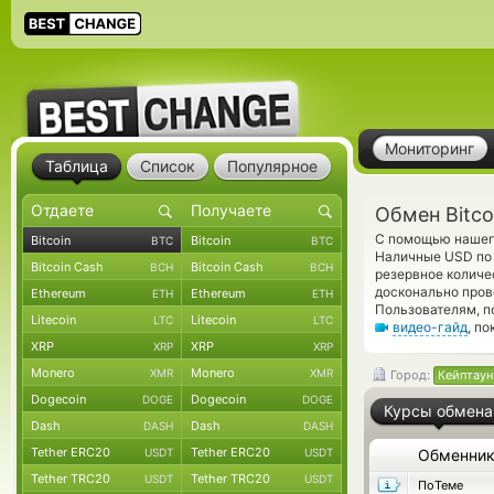
Мониторинг
Таблица
Список
Популярное
Обмен Bitco
С помощью нашего
Bitcoin
Bitcoin
BTC
BTC
Наличные USD по 
Bitcoin Cash
Bitcoin Cash
BCH
BCH
резервное количе
досконально пров
Ethereum
Ethereum
ETH
ETH
Пользователям, п
Litecoin
Litecoin
LTC
LTC
видео-гайд
, п
XRP
XRP
XRP
XRP
Monero
Monero
XMR
XMR
Город:
Кейптаун
Dogecoin
Dogecoin
DOGE
DOGE
Курсы обмена
Dash
Dash
DASH
DASH
Tether ERC20
Tether ERC20
USDT
USDT
Обменни
Tether TRC20
Tether TRC20
USDT
USDT
ПоТеме