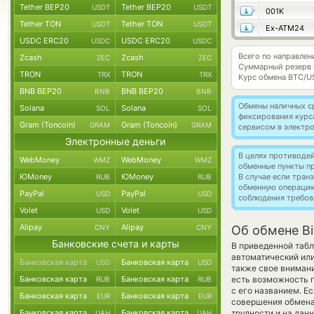
Tether BEP20
Tether BEP20
USDT
USDT
001K
Tether TON
Tether TON
USDT
USDT
Ex-ATM24
USDC ERC20
USDC ERC20
USDC
USDC
Всего по направлен
Zcash
Zcash
ZEC
ZEC
Суммарный резерв
TRON
TRON
TRX
TRX
Курс обмена
BTC/U
BNB BEP20
BNB BEP20
BNB
BNB
Обмены наличных с
Solana
Solana
SOL
SOL
фиксирования курс
Gram (Toncoin)
Gram (Toncoin)
GRAM
GRAM
сервисом в электр
Электронные деньги
В целях противоде
WebMoney
WebMoney
WMZ
WMZ
обменные пункты п
ЮMoney
ЮMoney
В случае если тра
RUB
RUB
обменную операци
PayPal
PayPal
USD
USD
соблюдения требов
Volet
Volet
USD
USD
Alipay
Alipay
CNY
CNY
Об обмене Bi
Банковские счета и карты
В приведенной табл
автоматический ил
Банковская карта
Банковская карта
USD
USD
также свое внимани
Банковская карта
Банковская карта
есть возможность 
RUB
RUB
с его названием. Е
Банковская карта
Банковская карта
EUR
EUR
совершения обмена,
Банковская карта
Банковская карта
трудности и на дан
UAH
UAH