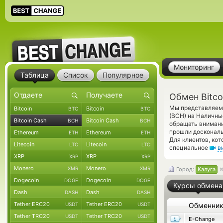
Мониторинг
Таблица
Список
Популярное
Обмен Bitco
Мы представляем 
Bitcoin
Bitcoin
BTC
BTC
(BCH) на Наличны
Bitcoin Cash
Bitcoin Cash
BCH
BCH
обращать внимани
прошли доскональ
Ethereum
Ethereum
ETH
ETH
Для клиентов, ко
Litecoin
Litecoin
LTC
LTC
специальное
в
XRP
XRP
XRP
XRP
Monero
Monero
XMR
XMR
Город:
Калуга
Dogecoin
Dogecoin
DOGE
DOGE
Курсы обмена
Dash
Dash
DASH
DASH
Tether ERC20
Tether ERC20
USDT
USDT
Обменни
Tether TRC20
Tether TRC20
USDT
USDT
E-Change