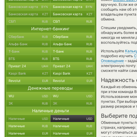
вручную. Если же о
Банковская карта
Банковская карта
BYN
BYN
сообщить нам об э
Банковская карта
Банковская карта
владельцем пункта 
KZT
KZT
обмена.
СБП
СБП
RUB
RUB
Спешим уведомить,
Интернет-банкинг
обнаружить более 
Сбербанк
Сбербанк
RUB
RUB
никогда не меняли 
воспользуйтесь под
Альфа-Банк
Альфа-Банк
RUB
RUB
Используйте
Кальк
Т-Банк
Т-Банк
RUB
RUB
подробно изучить
С
ВТБ
ВТБ
RUB
RUB
Оповещение
– зада
электронную почту 
Приват 24
Приват 24
UAH
UAH
сможете найти сам
Kaspi Bank
Kaspi Bank
KZT
KZT
Надежность 
Revolut
Revolut
EUR
EUR
Каждый из обменны
Денежные переводы
при этом команда 
WU
WU
USD
USD
Использование мон
пунктах. При выбор
ЗК
ЗК
RUB
RUB
размер резервов и 
Наличные деньги
Выберите по
Наличные
Наличные
USD
USD
Обменные пункты по
Наличные
Наличные
RUB
RUB
странах, например:
могут отличаться д
Наличные
Наличные
EUR
EUR