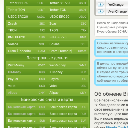
Tether BEP20
Tether BEP20
USDT
USDT
YoChange
Tether TON
Tether TON
USDT
USDT
AvanChange
USDC ERC20
USDC ERC20
USDC
USDC
Всего по направлен
Zcash
Zcash
ZEC
ZEC
Суммарный резерв
TRON
TRON
TRX
TRX
Курс обмена
BCH/U
BNB BEP20
BNB BEP20
BNB
BNB
Обмены наличных с
Solana
Solana
SOL
SOL
фиксирования курс
Gram (Toncoin)
Gram (Toncoin)
GRAM
GRAM
сервисом в электр
Электронные деньги
В целях противоде
WebMoney
WebMoney
WMZ
WMZ
обменные пункты п
ЮMoney
ЮMoney
В случае если тра
RUB
RUB
обменную операци
PayPal
PayPal
USD
USD
соблюдения требов
Volet
Volet
USD
USD
Alipay
Alipay
CNY
CNY
Об обмене Bi
Банковские счета и карты
Все перечисленные
→
Кэш долларами в 
Банковская карта
Банковская карта
USD
USD
свое внимание на м
Банковская карта
Банковская карта
интересующего вас 
RUB
RUB
Если после переход
Банковская карта
Банковская карта
EUR
EUR
обратитесь к его а
Банковская карта
Банковская карта
обмен
Bitcoin Cash 
UAH
UAH