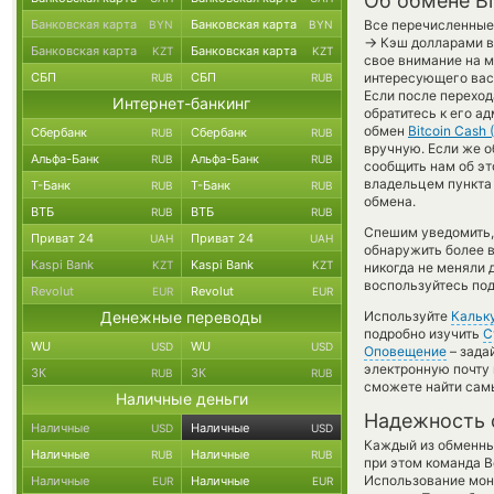
Об обмене Bi
Банковская карта
Банковская карта
Все перечисленные
BYN
BYN
→
Кэш долларами в 
Банковская карта
Банковская карта
KZT
KZT
свое внимание на м
СБП
СБП
интересующего вас 
RUB
RUB
Если после переход
Интернет-банкинг
обратитесь к его а
обмен
Bitcoin Cash 
Сбербанк
Сбербанк
RUB
RUB
вручную. Если же о
Альфа-Банк
Альфа-Банк
RUB
RUB
сообщить нам об э
владельцем пункта 
Т-Банк
Т-Банк
RUB
RUB
обмена.
ВТБ
ВТБ
RUB
RUB
Спешим уведомить,
Приват 24
Приват 24
UAH
UAH
обнаружить более 
Kaspi Bank
Kaspi Bank
KZT
KZT
никогда не меняли 
воспользуйтесь под
Revolut
Revolut
EUR
EUR
Денежные переводы
Используйте
Кальк
подробно изучить
С
WU
WU
USD
USD
Оповещение
– зада
электронную почту 
ЗК
ЗК
RUB
RUB
сможете найти сам
Наличные деньги
Надежность 
Наличные
Наличные
USD
USD
Каждый из обменны
Наличные
Наличные
RUB
RUB
при этом команда 
Использование мон
Наличные
Наличные
EUR
EUR