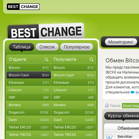
Мониторинг
Таблица
Список
Популярное
Обмен Bitco
Мы представляем 
Bitcoin
Bitcoin
BTC
BTC
(BCH) на Наличны
Bitcoin Cash
Bitcoin Cash
BCH
BCH
обращать внимани
прошли доскональ
Ethereum
Ethereum
ETH
ETH
Для клиентов, ко
Litecoin
Litecoin
LTC
LTC
специальное
в
XRP
XRP
XRP
XRP
Monero
Monero
XMR
XMR
Город:
Констанц
Dogecoin
Dogecoin
DOGE
DOGE
Курсы обмена
Dash
Dash
DASH
DASH
Tether ERC20
Tether ERC20
USDT
USDT
Обменни
Tether TRC20
Tether TRC20
USDT
USDT
BaksMan