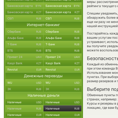
меры: рассмотрение
Банковская карта
Банковская карта
рейтинга текущего 
BYN
BYN
Банковская карта
Банковская карта
KZT
KZT
Спешим уведомить,
обнаружить более 
СБП
СБП
RUB
RUB
еще ни разу не мен
Интернет-банкинг
нашей инструкцией,
Сбербанк
Сбербанк
RUB
RUB
Постарайтесь кажд
вашим услугам пос
Альфа-Банк
Альфа-Банк
RUB
RUB
устраивают, испол
Т-Банк
Т-Банк
RUB
RUB
вы получите уведом
можете воспользо
ВТБ
ВТБ
RUB
RUB
Приват 24
Приват 24
UAH
UAH
Безопасност
Kaspi Bank
Kaspi Bank
KZT
KZT
Каждый из обменны
при этом команда 
Revolut
Revolut
EUR
EUR
Использование мон
Денежные переводы
пунктах. При выбор
размер резервов и 
WU
WU
USD
USD
Выберите по
ЗК
ЗК
RUB
RUB
Наличные деньги
Обменные пункты по
странах, например:
Наличные
Наличные
USD
USD
Курсы и резервы в 
локацию, где вам б
Наличные
Наличные
RUB
RUB
Наличные
Наличные
EUR
EUR