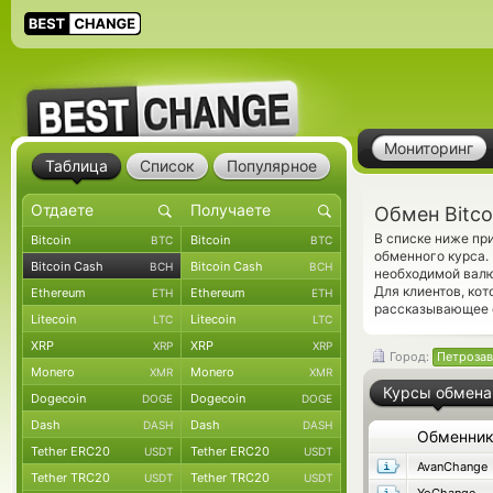
Мониторинг
Таблица
Список
Популярное
Обмен Bitco
В списке ниже пр
Bitcoin
Bitcoin
BTC
BTC
обменного курса.
Bitcoin Cash
Bitcoin Cash
BCH
BCH
необходимой валю
Для клиентов, ко
Ethereum
Ethereum
ETH
ETH
рассказывающее о
Litecoin
Litecoin
LTC
LTC
XRP
XRP
XRP
XRP
Город:
Петроза
Monero
Monero
XMR
XMR
Курсы обмена
Dogecoin
Dogecoin
DOGE
DOGE
Dash
Dash
DASH
DASH
Обменни
Tether ERC20
Tether ERC20
USDT
USDT
AvanChange
Tether TRC20
Tether TRC20
USDT
USDT