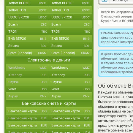
YoChange
Tether BEP20
Tether BEP20
USDT
USDT
Tether TON
Tether TON
USDT
USDT
Всего по направлен
Суммарный резерв
USDC ERC20
USDC ERC20
USDC
USDC
Курс обмена
BCH/R
Zcash
Zcash
ZEC
ZEC
TRON
TRON
TRX
TRX
Обмены наличных с
фиксирования курс
BNB BEP20
BNB BEP20
BNB
BNB
сервисом в электр
Solana
Solana
SOL
SOL
Gram (Toncoin)
Gram (Toncoin)
GRAM
GRAM
В целях противоде
обменные пункты п
Электронные деньги
В случае если тра
обменную операци
WebMoney
WebMoney
WMZ
WMZ
соблюдения требов
ЮMoney
ЮMoney
RUB
RUB
PayPal
PayPal
USD
USD
Об обмене Bi
Volet
Volet
USD
USD
Каждый из обменных
Alipay
Alipay
CNY
CNY
→
Биткоин Кэш
Кэш 
бывают расположены
Банковские счета и карты
обменного пункта н
Банковская карта
Банковская карта
обмена вами не бы
USD
USD
оператору сайта. В
Банковская карта
Банковская карта
RUB
RUB
автоматические о
Банковская карта
Банковская карта
предложить ручной 
EUR
EUR
пункте обмена все-
Банковская карта
Банковская карта
UAH
UAH