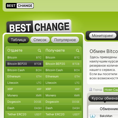
Мониторинг
Таблица
Список
Популярное
Обмен Bitco
Здесь приведены 
Bitcoin
Bitcoin
BTC
BTC
наилучшим курсам
Bitcoin BEP20
Bitcoin BEP20
BTCB
BTCB
резервное количе
нашего сервиса.
Bitcoin Cash
Bitcoin Cash
BCH
BCH
Если вы посетили
Ethereum
Ethereum
ETH
ETH
всех возможностя
Litecoin
Litecoin
LTC
LTC
XRP
XRP
XRP
XRP
Город:
Нови-Са
Monero
Monero
XMR
XMR
Курсы обмена
Dogecoin
Dogecoin
DOGE
DOGE
Dash
Dash
DASH
DASH
Обменни
Tether ERC20
Tether ERC20
USDT
USDT
BaksMan