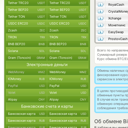
Tether TRC20
Tether TRC20
USDT
USDT
RoyalCash
Tether BEP20
Tether BEP20
USDT
USDT
CrystalMone
Tether TON
Tether TON
USDT
USDT
Xchange
USDC ERC20
USDC ERC20
USDC
USDC
Монеткинс
Zcash
Zcash
ZEC
ZEC
EasySwap
TRON
TRON
TRX
TRX
ProstovCash
BNB BEP20
BNB BEP20
BNB
BNB
Всего по направлен
Solana
Solana
SOL
SOL
Суммарный резерв
Gram (Toncoin)
Gram (Toncoin)
GRAM
GRAM
Курс обмена
BTC/E
Электронные деньги
Обмены наличных с
WebMoney
WebMoney
WMZ
WMZ
фиксирования курс
ЮMoney
ЮMoney
RUB
RUB
сервисом в электр
PayPal
PayPal
USD
USD
В целях противоде
Volet
Volet
USD
USD
обменные пункты п
Alipay
Alipay
В случае если тра
CNY
CNY
обменную операци
Банковские счета и карты
соблюдения требов
Банковская карта
Банковская карта
USD
USD
Об обмене Bi
Банковская карта
Банковская карта
RUB
RUB
Банковская карта
Банковская карта
В таблице вы имее
EUR
EUR