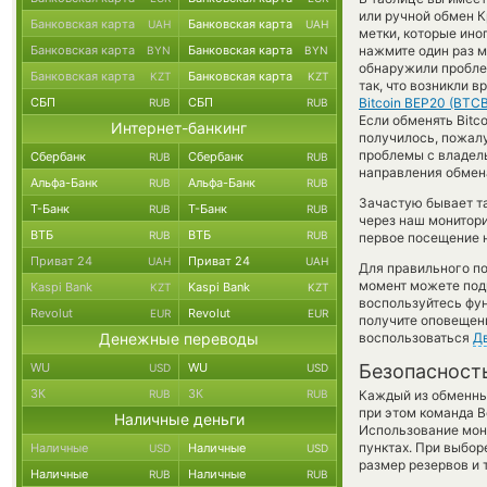
или ручной обмен К
Банковская карта
Банковская карта
UAH
UAH
метки, которые ино
Банковская карта
Банковская карта
нажмите один раз м
BYN
BYN
обнаружили проблем
Банковская карта
Банковская карта
KZT
KZT
так, что возникли 
СБП
СБП
Bitcoin BEP20 (BTCB
RUB
RUB
Если обменять Bitco
Интернет-банкинг
получилось, пожал
проблемы с владель
Сбербанк
Сбербанк
RUB
RUB
направления обмен
Альфа-Банк
Альфа-Банк
RUB
RUB
Зачастую бывает т
Т-Банк
Т-Банк
RUB
RUB
через наш монитори
ВТБ
ВТБ
RUB
RUB
первое посещение н
Приват 24
Приват 24
UAH
UAH
Для правильного по
момент можете под
Kaspi Bank
Kaspi Bank
KZT
KZT
воспользуйтесь фу
Revolut
Revolut
EUR
EUR
получите оповещени
Денежные переводы
воспользоваться
Д
WU
WU
Безопасност
USD
USD
ЗК
ЗК
RUB
RUB
Каждый из обменны
при этом команда 
Наличные деньги
Использование мон
пунктах. При выбор
Наличные
Наличные
USD
USD
размер резервов и 
Наличные
Наличные
RUB
RUB