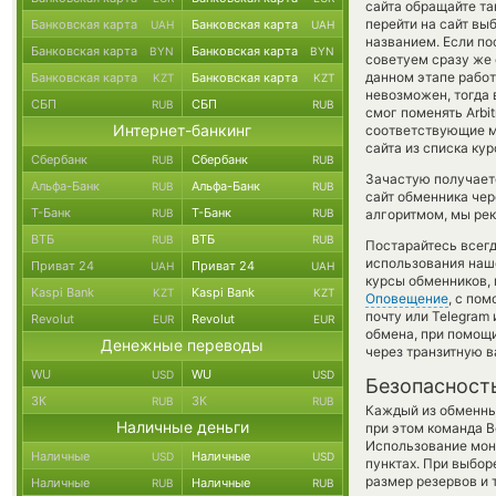
сайта обращайте та
перейти на сайт вы
Банковская карта
Банковская карта
UAH
UAH
названием. Если по
Банковская карта
Банковская карта
BYN
BYN
советуем сразу же 
данном этапе рабо
Банковская карта
Банковская карта
KZT
KZT
невозможен, тогда 
СБП
СБП
RUB
RUB
смог поменять Arbit
Интернет-банкинг
соответствующие м
сайта из списка ку
Сбербанк
Сбербанк
RUB
RUB
Зачастую получаетс
Альфа-Банк
Альфа-Банк
RUB
RUB
сайт обменника чер
Т-Банк
Т-Банк
RUB
RUB
алгоритмом, мы рек
ВТБ
ВТБ
RUB
RUB
Постарайтесь всег
использования наше
Приват 24
Приват 24
UAH
UAH
курсы обменников,
Kaspi Bank
Kaspi Bank
KZT
KZT
Оповещение
, с по
почту или Telegram
Revolut
Revolut
EUR
EUR
обмена, при помощ
Денежные переводы
через транзитную в
WU
WU
USD
USD
Безопасност
ЗК
ЗК
RUB
RUB
Каждый из обменны
Наличные деньги
при этом команда 
Использование мон
Наличные
Наличные
USD
USD
пунктах. При выбор
размер резервов и 
Наличные
Наличные
RUB
RUB