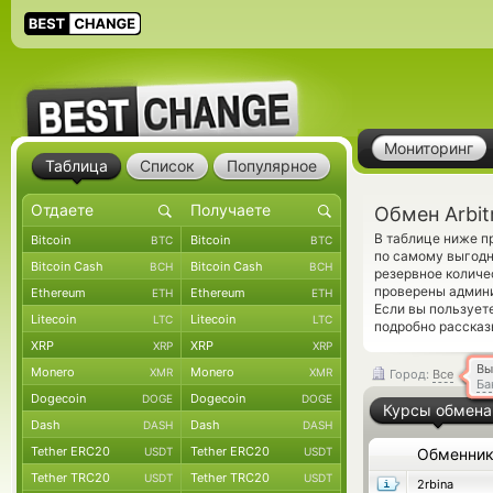
Мониторинг
Таблица
Список
Популярное
Обмен Arbi
В таблице ниже п
Bitcoin
Bitcoin
BTC
BTC
по самому выгодн
Bitcoin Cash
Bitcoin Cash
BCH
BCH
резервное количе
проверены админ
Ethereum
Ethereum
ETH
ETH
Если вы пользует
Litecoin
Litecoin
LTC
LTC
подробно рассказ
XRP
XRP
XRP
XRP
Вы
Monero
Monero
XMR
XMR
Город:
Все
Ба
Dogecoin
Dogecoin
DOGE
DOGE
Курсы обмена
Dash
Dash
DASH
DASH
Tether ERC20
Tether ERC20
USDT
USDT
Обменни
Tether TRC20
Tether TRC20
USDT
USDT
2rbina