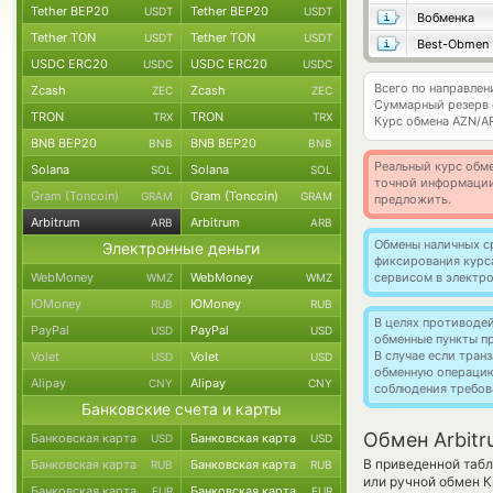
Tether BEP20
Tether BEP20
USDT
USDT
Вобменка
Tether TON
Tether TON
USDT
USDT
Best-Obmen
USDC ERC20
USDC ERC20
USDC
USDC
Всего по направлен
Zcash
Zcash
ZEC
ZEC
Суммарный резерв
TRON
TRON
TRX
TRX
Курс обмена
AZN/A
BNB BEP20
BNB BEP20
BNB
BNB
Реальный курс обме
Solana
Solana
SOL
SOL
точной информации
Gram (Toncoin)
Gram (Toncoin)
GRAM
GRAM
предложить.
Arbitrum
Arbitrum
ARB
ARB
Обмены наличных с
Электронные деньги
фиксирования курс
WebMoney
WebMoney
сервисом в электр
WMZ
WMZ
ЮMoney
ЮMoney
RUB
RUB
В целях противоде
PayPal
PayPal
USD
USD
обменные пункты п
В случае если тра
Volet
Volet
USD
USD
обменную операци
Alipay
Alipay
CNY
CNY
соблюдения требов
Банковские счета и карты
Обмен Arbitr
Банковская карта
Банковская карта
USD
USD
В приведенной таб
Банковская карта
Банковская карта
RUB
RUB
или ручной обмен 
Банковская карта
Банковская карта
EUR
EUR