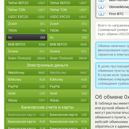
Best-Obmen
Tether BEP20
Tether BEP20
USDT
USDT
ObmenMone
Tether TON
Tether TON
USDT
USDT
First-BTC
USDC ERC20
USDC ERC20
USDC
USDC
Zcash
Zcash
ZEC
ZEC
Всего по направлен
Суммарный резерв
TRON
TRON
TRX
TRX
Курс обмена
USD/Z
0x
0x
ZRX
ZRX
BNB BEP20
BNB BEP20
BNB
BNB
Обмены наличных с
фиксирования курс
Solana
Solana
SOL
SOL
сервисом в электр
Gram (Toncoin)
Gram (Toncoin)
GRAM
GRAM
Электронные деньги
В целях противоде
обменные пункты п
WebMoney
WebMoney
WMZ
WMZ
В случае если тра
обменную операци
ЮMoney
ЮMoney
RUB
RUB
соблюдения требов
PayPal
PayPal
USD
USD
Volet
Volet
USD
USD
Об обмене 0x
Alipay
Alipay
CNY
CNY
В таблице вы имее
Банковские счета и карты
или ручной обмен К
могут располагатьс
Банковская карта
Банковская карта
USD
USD
обменного пункта, 
Банковская карта
Банковская карта
вебсайт обменника
RUB
RUB
обратиться к админ
Банковская карта
Банковская карта
EUR
EUR