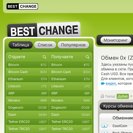
Мониторинг
Таблица
Список
Популярное
Обмен 0x (
Здесь указаны пу
Bitcoin
Bitcoin
BTC
BTC
обмена в сети. П
Bitcoin Cash
Bitcoin Cash
BCH
BCH
Cash USD. Все пр
Для клиентов, ко
Ethereum
Ethereum
ETH
ETH
видео
, которо
Litecoin
Litecoin
LTC
LTC
XRP
XRP
XRP
XRP
Город:
Дубай
Monero
Monero
XMR
XMR
Курсы обмена
Dogecoin
Dogecoin
DOGE
DOGE
Dash
Dash
DASH
DASH
Обменни
Tether ERC20
Tether ERC20
USDT
USDT
CoolCoin
Tether TRC20
Tether TRC20
USDT
USDT