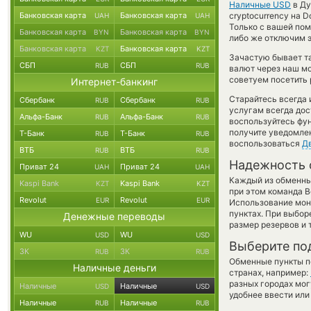
Наличные USD
в Ду
Банковская карта
Банковская карта
cryptocurrency на 
UAH
UAH
Только с вашей по
Банковская карта
Банковская карта
BYN
BYN
либо же отключим э
Банковская карта
Банковская карта
KZT
KZT
Зачастую бывает та
СБП
СБП
RUB
RUB
валют через наш мо
советуем посетить 
Интернет-банкинг
Старайтесь всегда
Сбербанк
Сбербанк
RUB
RUB
услугам всегда до
Альфа-Банк
Альфа-Банк
RUB
RUB
воспользуйтесь фу
получите уведомлен
Т-Банк
Т-Банк
RUB
RUB
воспользоваться
Д
ВТБ
ВТБ
RUB
RUB
Надежность 
Приват 24
Приват 24
UAH
UAH
Каждый из обменны
Kaspi Bank
Kaspi Bank
KZT
KZT
при этом команда 
Revolut
Revolut
EUR
EUR
Использование мон
пунктах. При выбор
Денежные переводы
размер резервов и 
WU
WU
USD
USD
Выберите по
ЗК
ЗК
RUB
RUB
Обменные пункты по
Наличные деньги
странах, например:
разных городах мог
Наличные
Наличные
USD
USD
удобнее ввести или
Наличные
Наличные
RUB
RUB