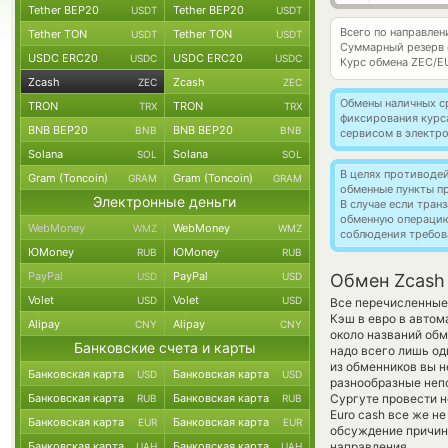
Tether BEP20
Tether BEP20
USDT
USDT
Всего по направлен
Tether TON
Tether TON
USDT
USDT
Суммарный резерв
USDC ERC20
USDC ERC20
USDC
USDC
Курс обмена
ZEC/E
Zcash
Zcash
ZEC
ZEC
Обмены наличных с
TRON
TRON
TRX
TRX
фиксирования курс
BNB BEP20
BNB BEP20
BNB
BNB
сервисом в электр
Solana
Solana
SOL
SOL
В целях противоде
Gram (Toncoin)
Gram (Toncoin)
GRAM
GRAM
обменные пункты п
Электронные деньги
В случае если тра
обменную операци
WebMoney
WebMoney
WMZ
WMZ
соблюдения требов
ЮMoney
ЮMoney
RUB
RUB
PayPal
PayPal
USD
USD
Обмен Zcash 
Volet
Volet
USD
USD
Все перечисленные
Кэш в евро в автом
Alipay
Alipay
CNY
CNY
около названий обм
Банковские счета и карты
надо всего лишь од
из обменников вы н
Банковская карта
Банковская карта
USD
USD
разнообразные непо
Банковская карта
Банковская карта
Сургуте провести н
RUB
RUB
Euro cash все же н
Банковская карта
Банковская карта
EUR
EUR
обсуждение причины
Банковская карта
Банковская карта
направления.
UAH
UAH