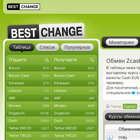
Мониторинг
Таблица
Список
Популярное
Обмен Zcash
В таблице ниже п
Bitcoin
Bitcoin
BTC
BTC
выгодному курсу 
Bitcoin Cash
Bitcoin Cash
BCH
BCH
валюты Cash EUR.
проверку.
Ethereum
Ethereum
ETH
ETH
Для посетителей,
Litecoin
Litecoin
LTC
LTC
специальное
в
XRP
XRP
XRP
XRP
Monero
Monero
XMR
XMR
Город:
Сургут
Dogecoin
Dogecoin
DOGE
DOGE
Курсы обмена
Dash
Dash
DASH
DASH
Tether ERC20
Tether ERC20
USDT
USDT
Обменни
Tether TRC20
Tether TRC20
USDT
USDT
ChBy