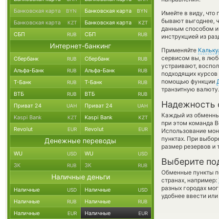
Банковская карта
Банковская карта
BYN
BYN
Имейте в виду, что
бывают выгоднее, ч
Банковская карта
Банковская карта
KZT
KZT
данным способом и 
СБП
СБП
RUB
RUB
инструкцией из раз
Интернет-банкинг
Применяйте
Кальку
сервисом вы, в люб
Сбербанк
Сбербанк
RUB
RUB
устраивают, воспо
Альфа-Банк
Альфа-Банк
RUB
RUB
подходящих курсов 
помощью функции
Т-Банк
Т-Банк
RUB
RUB
транзитную валюту
ВТБ
ВТБ
RUB
RUB
Надежность 
Приват 24
Приват 24
UAH
UAH
Каждый из обменны
Kaspi Bank
Kaspi Bank
KZT
KZT
при этом команда 
Revolut
Revolut
EUR
EUR
Использование мон
пунктах. При выбор
Денежные переводы
размер резервов и 
WU
WU
USD
USD
Выберите по
ЗК
ЗК
RUB
RUB
Обменные пункты по
Наличные деньги
странах, например:
разных городах мог
Наличные
Наличные
USD
USD
удобнее ввести или
Наличные
Наличные
RUB
RUB
Наличные
Наличные
EUR
EUR